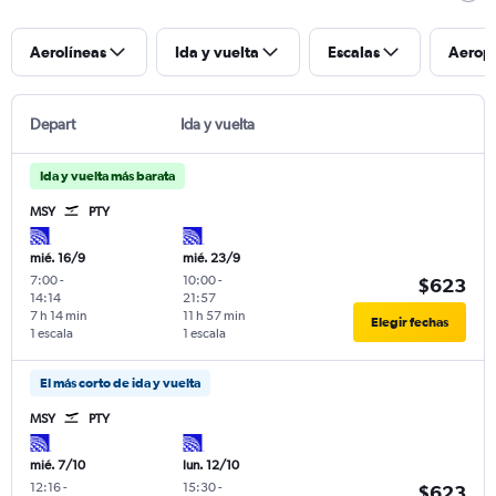
Aerolíneas
Ida y vuelta
Escalas
Aerop
Depart
Ida y vuelta
Ida y vuelta más barata
MSY
PTY
mié. 16/9
mié. 23/9
7:00
-
10:00
-
$623
14:14
21:57
7 h 14 min
11 h 57 min
Elegir fechas
1 escala
1 escala
El más corto de ida y vuelta
MSY
PTY
mié. 7/10
lun. 12/10
12:16
-
15:30
-
$623