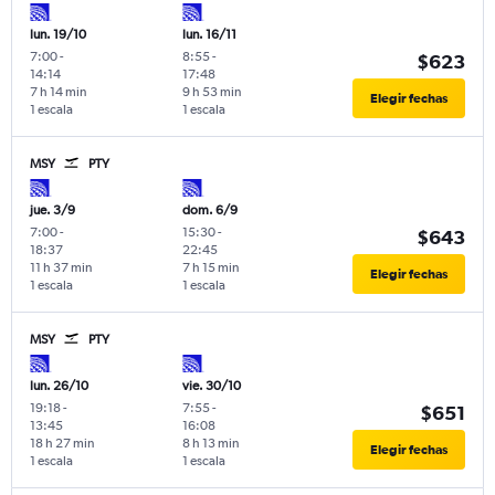
lun. 19/10
lun. 16/11
7:00
-
8:55
-
$623
14:14
17:48
7 h 14 min
9 h 53 min
Elegir fechas
1 escala
1 escala
MSY
PTY
jue. 3/9
dom. 6/9
7:00
-
15:30
-
$643
18:37
22:45
11 h 37 min
7 h 15 min
Elegir fechas
1 escala
1 escala
MSY
PTY
lun. 26/10
vie. 30/10
19:18
-
7:55
-
$651
13:45
16:08
18 h 27 min
8 h 13 min
Elegir fechas
1 escala
1 escala