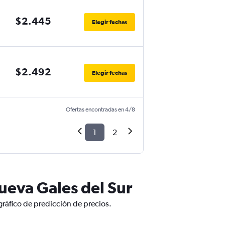
$2.445
Elegir fechas
$2.492
Elegir fechas
Ofertas encontradas en 4/8
1
2
ueva Gales del Sur
gráfico de predicción de precios.