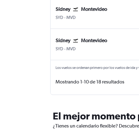
Sídney
Montevideo
Sídney Kingsford Smith
Montevideo Internacional de Car
SYD
-
MVD
Sídney
Montevideo
Sídney Kingsford Smith
Montevideo Internacional de Car
SYD
-
MVD
Los vuelos se ordenan primero por los vuelos de ida y
Mostrando 1-10 de 18 resultados
El mejor momento p
¿Tienes un calendario flexible? Descubre