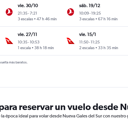
vie. 30/10
sáb. 19/12
21:35
-
7:21
10:09
-
19:25
rasco
3 escalas
47 h 46 min
3 escalas
67 h 16 min
vie. 27/11
vie. 15/1
10:35
-
10:53
11:50
-
11:25
rasco
1 escala
38 h 18 min
2 escalas
33 h 35 min
 vuelta más baratos.
ara reservar un vuelo desde N
 la época ideal para volar desde Nueva Gales del Sur con nuestro 