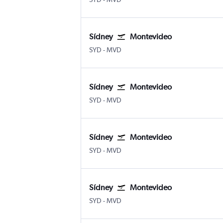
Sídney
Montevideo
Sídney Kingsford Smith
Montevideo Internacional de Car
SYD
-
MVD
Sídney
Montevideo
Sídney Kingsford Smith
Montevideo Internacional de Car
SYD
-
MVD
Sídney
Montevideo
Sídney Kingsford Smith
Montevideo Internacional de Car
SYD
-
MVD
Sídney
Montevideo
Sídney Kingsford Smith
Montevideo Internacional de Car
SYD
-
MVD