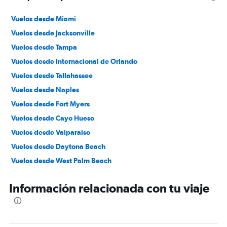
Vuelos desde Miami
Vuelos desde Jacksonville
Vuelos desde Tampa
Vuelos desde Internacional de Orlando
Vuelos desde Tallahassee
Vuelos desde Naples
Vuelos desde Fort Myers
Vuelos desde Cayo Hueso
Vuelos desde Valparaiso
Vuelos desde Daytona Beach
Vuelos desde West Palm Beach
Vuelos desde Pensacola
Información relacionada con tu viaje
Vuelos desde Panama City
Vuelos desde Fort Lauderdale
Vuelos desde Valdosta