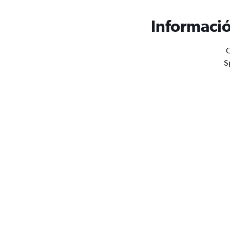
Informació
O
S