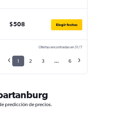
$508
Elegir fechas
Ofertas encontradas en 31/7
1
2
3
...
6
Spartanburg
de predicción de precios.