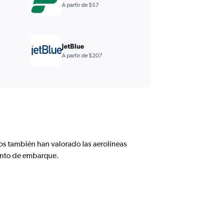
A partir de $57
JetBlue
A partir de $207
ios también han valorado las aerolíneas
iento de embarque.