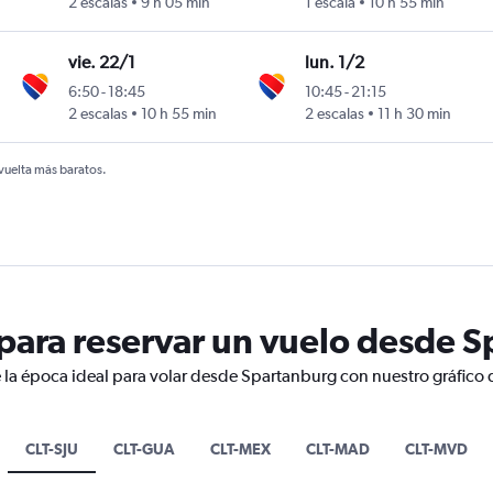
2 escalas
9 h 05 min
1 escala
10 h 55 min
vie. 22/1
lun. 1/2
6:50
-
18:45
10:45
-
21:15
2 escalas
10 h 55 min
2 escalas
11 h 30 min
 vuelta más baratos.
para reservar un vuelo desde 
 la época ideal para volar desde Spartanburg con nuestro gráfico 
CLT-SJU
CLT-GUA
CLT-MEX
CLT-MAD
CLT-MVD