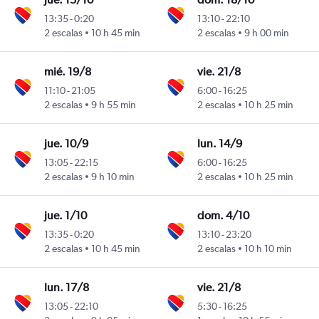
13:35
-
0:20
13:10
-
22:10
2 escalas
10 h 45 min
2 escalas
9 h 00 min
mié. 19/8
vie. 21/8
11:10
-
21:05
6:00
-
16:25
2 escalas
9 h 55 min
2 escalas
10 h 25 min
jue. 10/9
lun. 14/9
13:05
-
22:15
6:00
-
16:25
2 escalas
9 h 10 min
2 escalas
10 h 25 min
jue. 1/10
dom. 4/10
13:35
-
0:20
13:10
-
23:20
2 escalas
10 h 45 min
2 escalas
10 h 10 min
lun. 17/8
vie. 21/8
13:05
-
22:10
5:30
-
16:25