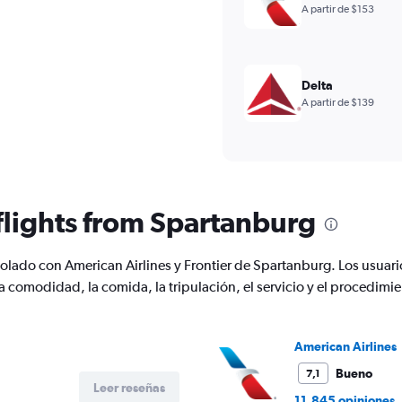
A partir de $153
Delta
A partir de $139
 flights from Spartanburg
volado con American Airlines y Frontier de Spartanburg. Los usuar
a comodidad, la comida, la tripulación, el servicio y el procedim
American Airlines
Bueno
7,1
Leer reseñas
11.845 opiniones