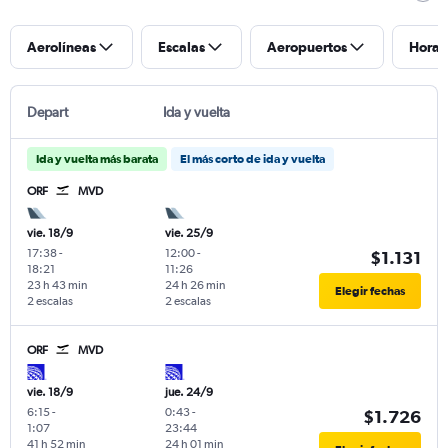
Aerolíneas
Escalas
Aeropuertos
Horar
Depart
Ida y vuelta
Ida y vuelta más barata
El más corto de ida y vuelta
ORF
MVD
vie. 18/9
vie. 25/9
17:38
-
12:00
-
$1.131
18:21
11:26
23 h 43 min
24 h 26 min
Elegir fechas
2 escalas
2 escalas
ORF
MVD
vie. 18/9
jue. 24/9
6:15
-
0:43
-
$1.726
1:07
23:44
41 h 52 min
24 h 01 min