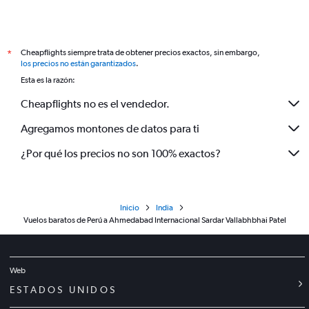
Cheapflights siempre trata de obtener precios exactos, sin embargo,
*
los precios no están garantizados
.
Esta es la razón:
Cheapflights no es el vendedor.
Agregamos montones de datos para ti
¿Por qué los precios no son 100% exactos?
Inicio
India
Vuelos baratos de Perú a Ahmedabad Internacional Sardar Vallabhbhai Patel
Web
ESTADOS UNIDOS