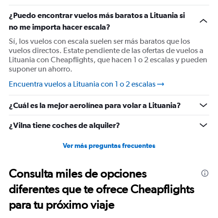
Y
¿Puedo encontrar vuelos más baratos a Lituania si
axis
displaying
no me importa hacer escala?
%
Sí, los vuelos con escala suelen ser más baratos que los
de
vuelos directos. Estate pendiente de las ofertas de vuelos a
popularidad.
Lituania con Cheapflights, que hacen 1 o 2 escalas y pueden
Range:
suponer un ahorro.
0
to
Encuentra vuelos a Lituania con 1 o 2 escalas
120.
¿Cuál es la mejor aerolínea para volar a Lituania?
¿Vilna tiene coches de alquiler?
Ver más preguntas frecuentes
Consulta miles de opciones
diferentes que te ofrece Cheapflights
para tu próximo viaje