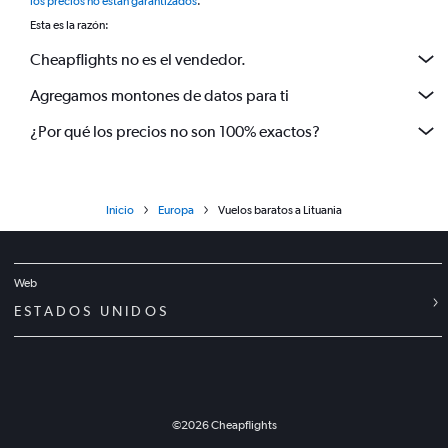
los precios no están garantizados
.
Esta es la razón:
Cheapflights no es el vendedor.
Agregamos montones de datos para ti
¿Por qué los precios no son 100% exactos?
Inicio
Europa
Vuelos baratos a Lituania
Web
ESTADOS UNIDOS
©
2026
Cheapflights