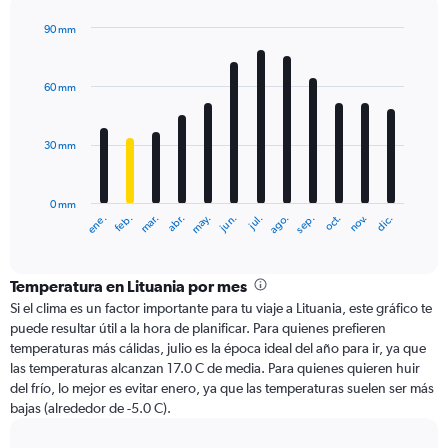
90 mm
Bar
Chart
graphic.
chart
with
60 mm
12
bars.
30 mm
The
chart
has
0 mm
1
mar.
jun.
sep.
dic.
ene.
abr.
jul.
oct.
feb.
may.
ago.
nov.
X
End
of
axis
interactive
displaying
chart
categories.
Temperatura en Lituania por mes
Range:
Si el clima es un factor importante para tu viaje a Lituania, este gráfico te
12
puede resultar útil a la hora de planificar. Para quienes prefieren
categories.
temperaturas más cálidas, julio es la época ideal del año para ir, ya que
The
las temperaturas alcanzan 17.0 C de media. Para quienes quieren huir
chart
del frío, lo mejor es evitar enero, ya que las temperaturas suelen ser más
has
bajas (alrededor de -5.0 C).
1
Y