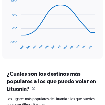
axis
20 °C
Line
displaying
Chart
graphic.
chart
values.
with
Range:
10 °C
14
0
data
to
points.
90.
0 °C
The
chart
has
-10 °C
mar.
jun.
sep.
dic.
ene.
abr.
jul.
oct.
feb.
may.
ago.
nov.
1
End
of
X
interactive
axis
chart
displaying
categories.
Range:
¿Cuáles son los destinos más
14
categories.
populares a los que puedo volar en
The
chart
Lituania?
has
1
Los lugares más populares de Lituania a los que puedes
Y
volar son Vilna y Kaunas.