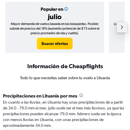
Popular en
julio
Mayor demanda de vuelos basada en las búsquedas. Posible
Los precio
subida de precios del 18% (aumento potencial de $73 sobre el
de precio
precio promedio de ida y vuelta).
Buscar ofertas
Información de Cheapflights
Todo lo que necesitas saber sobre tu vuelo a Lituania
Precipitaciones en Lituania por mes
En cuanto a las lluvias, en Lituania hay unas precipitaciones de a partir
de 34.0 - 79.0 mm al mes. julio suele ser el mes más lluvioso, ya que las
precipitaciones pueden alcanzar 79.0 mm. febrero suele ser la época
con menos lluvias en Lituania, con unas precipitaciones de
aproximadamente 34.0 mm.