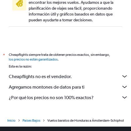
encontrar los mejores vuelos. Ayudamos a que la
planificación de viajes sea fácil, proporcionando
información útil y gráficos basados en datos que
pueden ayudarte a tomar decisiones.
Cheapflights siempre trata de obtener precios exactos, sin embargo,
*
los precios no están garantizados
.
Esta es la razón:
Cheapflights no es el vendedor.
Agregamos montones de datos para ti
¿Por qué los precios no son 100% exactos?
Inicio
Países Bajos
Vuelos baratos de Honduras a Ámsterdam-Schiphol