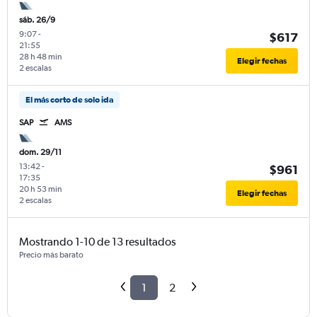
sáb. 26/9
9:07
-
$617
21:55
28 h 48 min
Elegir fechas
2 escalas
El más corto de solo ida
SAP
AMS
dom. 29/11
13:42
-
$961
17:35
20 h 53 min
Elegir fechas
2 escalas
Mostrando 1-10 de 13 resultados
Precio más barato
1
2