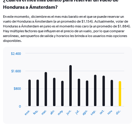
Honduras a Ámsterdam?
En este momento, diciembre es el mes más barato en el que se puede reservar un
vuelo de Honduras a Ámsterdam (a un promedio de $1.154). Actualmente, volar de
Honduras a Ámsterdam en junio es el momento más caro (a un promedio de $1.884).
Hay múltiples factores que influyen en el precio de un vuelo, por lo que comparar
aerolíneas, aeropuertos de salida y horarios les brinda a los usuarios más opciones
disponibles.
$2.400
Bar
Chart
graphic.
chart
with
$1.600
12
bars.
$800
The
chart
has
0
1
mar.
jun.
sep.
dic.
ene.
abr.
jul.
oct.
feb.
may.
ago.
nov.
X
End
of
axis
interactive
displaying
chart
categories.