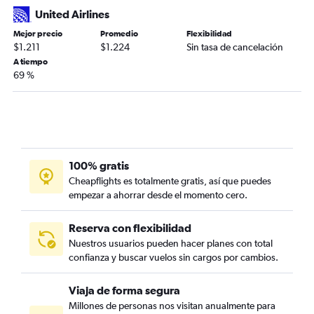
United Airlines
Mejor precio
Promedio
Flexibilidad
$1.211
$1.224
Sin tasa de cancelación
A tiempo
69 %
100% gratis
Cheapflights es totalmente gratis, así que puedes
empezar a ahorrar desde el momento cero.
Reserva con flexibilidad
Nuestros usuarios pueden hacer planes con total
confianza y buscar vuelos sin cargos por cambios.
Viaja de forma segura
Millones de personas nos visitan anualmente para