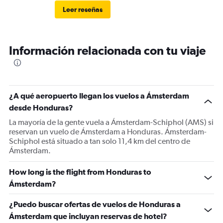
Leer reseñas
Información relacionada con tu viaje
¿A qué aeropuerto llegan los vuelos a Ámsterdam
desde Honduras?
La mayoría de la gente vuela a Ámsterdam-Schiphol (AMS) si
reservan un vuelo de Ámsterdam a Honduras. Ámsterdam-
Schiphol está situado a tan solo 11,4 km del centro de
Ámsterdam.
How long is the flight from Honduras to
Ámsterdam?
¿Puedo buscar ofertas de vuelos de Honduras a
Ámsterdam que incluyan reservas de hotel?