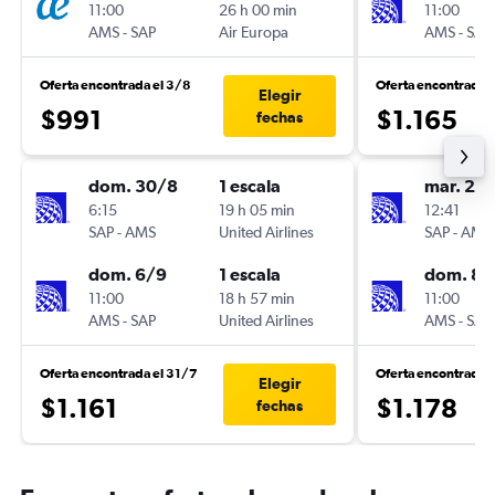
11:00
26 h 00 min
11:00
AMS
-
SAP
Air Europa
AMS
-
SAP
Oferta encontrada el 3/8
Oferta encontrada 
Elegir
$991
$1.165
fechas
dom. 30/8
1 escala
mar. 27
6:15
19 h 05 min
12:41
SAP
-
AMS
United Airlines
SAP
-
AMS
dom. 6/9
1 escala
dom. 8/
11:00
18 h 57 min
11:00
AMS
-
SAP
United Airlines
AMS
-
SAP
Oferta encontrada el 31/7
Oferta encontrada 
Elegir
$1.161
$1.178
fechas