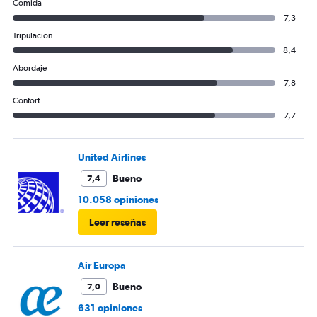
Comida
7,3
Tripulación
8,4
Abordaje
7,8
Confort
7,7
United Airlines
Bueno
7,4
10.058 opiniones
Leer reseñas
Air Europa
Bueno
7,0
631 opiniones