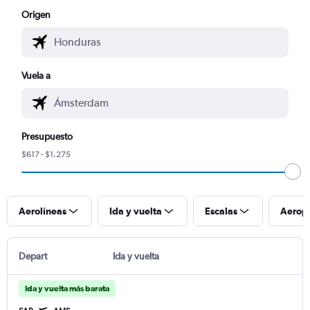
Origen
Vuela a
Presupuesto
$617 - $1.275
Aerolíneas
Ida y vuelta
Escalas
Aerop
Depart
Ida y vuelta
Ida y vuelta más barata