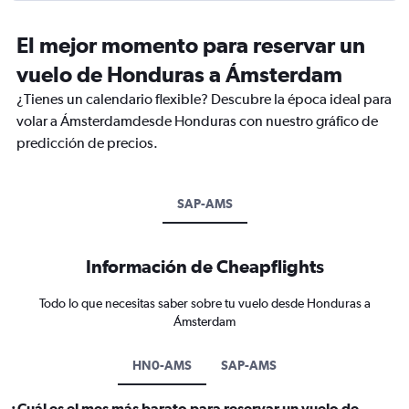
El mejor momento para reservar un
vuelo de Honduras a Ámsterdam
¿Tienes un calendario flexible? Descubre la época ideal para
volar a Ámsterdamdesde Honduras con nuestro gráfico de
predicción de precios.
SAP-AMS
Información de Cheapflights
Todo lo que necesitas saber sobre tu vuelo desde Honduras a
Ámsterdam
HN0-AMS
SAP-AMS
¿Cuál es el mes más barato para reservar un vuelo de