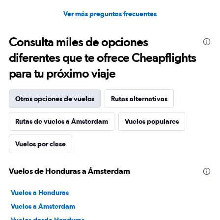
Ver más preguntas frecuentes
Consulta miles de opciones
diferentes que te ofrece Cheapflights
para tu próximo viaje
Otras opciones de vuelos
Rutas alternativas
Rutas de vuelos a Ámsterdam
Vuelos populares
Vuelos por clase
Vuelos de Honduras a Ámsterdam
Vuelos a Honduras
Vuelos a Ámsterdam