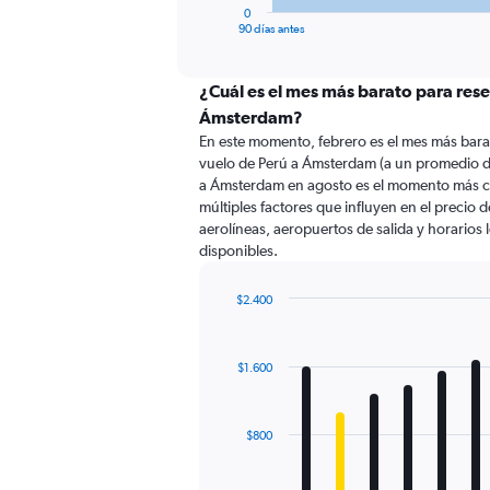
1
0
X
End
90 días antes
of
axis
interactive
displaying
chart
categories.
¿Cuál es el mes más barato para rese
Range:
Ámsterdam?
91
En este momento, febrero es el mes más bara
categories.
vuelo de Perú a Ámsterdam (a un promedio d
The
a Ámsterdam en agosto es el momento más c
chart
múltiples factores que influyen en el precio 
has
aerolíneas, aeropuertos de salida y horarios 
1
disponibles.
Y
axis
displaying
$2.400
values.
Bar
Chart
Range:
graphic.
chart
with
0
$1.600
12
to
bars.
2400.
The
$800
chart
has