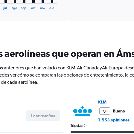
axis
interactive
displaying
chart
jul.
ago.
sep.
oct.
nov.
dic.
categories.
Range:
6
categories.
The
chart
has
as aerolíneas que operan en Á
1
Y
axis
ios anteriores que han volado con KLM,Air CanadayAir Europa des
displaying
Number
es ver cómo se comparan las opciones de entretenimiento, la com
of
 de cada aerolínea.
flights.
Range:
0
KLM
to
15.
Bueno
7,8
Leer reseñas
1.553 opiniones
Tripulación