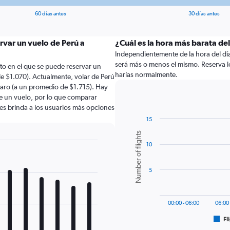
60 días antes
30 días antes
rvar un vuelo de Perú a
¿Cuál es la hora más barata de
Independientemente de la hora del día a
será más o menos el mismo. Reserva 
to en el que se puede reservar un
harías normalmente.
e $1.070). Actualmente, volar de Perú
aro (a un promedio de $1.715). Hay
de un vuelo, por lo que comparar
les brinda a los usuarios más opciones
15
Bar
Chart
Number of flights
graphic.
chart
10
with
6
bars.
5
The
chart
has
00:00 - 06:00
06:00 
1
Fl
X
End
of