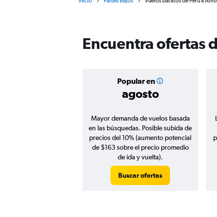
Inicio
Países Bajos
Vuelos baratos de Perú a Ám
Encuentra ofertas 
Popular en
agosto
Mayor demanda de vuelos basada
en las búsquedas. Posible subida de
precios del 10% (aumento potencial
p
de $163 sobre el precio promedio
de ida y vuelta).
Buscar ofertas