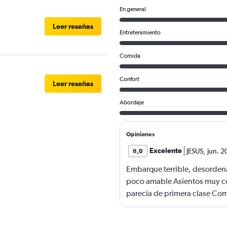
En general
Leer reseñas
Entretenimiento
Comida
Confort
Leer reseñas
Abordaje
Opiniones
Excelente
JESUS
,
jun. 2
8,0
Embarque terrible, desordena
poco amable Asientos muy c
parecia de primera clase Co
snacks