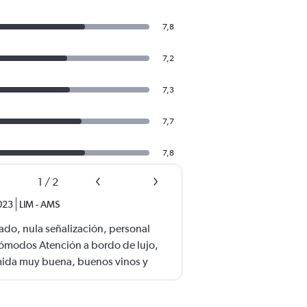
7,8
7,2
7,3
7,7
7,8
1
/
2
023
LIM
-
AMS
do, nula señalización, personal
ómodos Atención a bordo de lujo,
mida muy buena, buenos vinos y