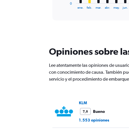
1
0
X
End
ene.
feb.
mar.
abr.
may.
jun.
of
axis
interactive
displaying
chart
categories.
Range:
12
categories.
The
Opiniones sobre l
chart
has
1
Lee atentamente las opiniones de usuar
Y
con conocimiento de causa. También pued
axis
displaying
servicio y el procedimiento de embarque
values.
Range:
0
to
KLM
2400.
Bueno
7,8
1.553 opiniones