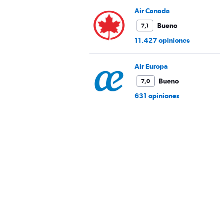
Air Canada
Bueno
7,1
11.427 opiniones
Air Europa
Bueno
7,0
631 opiniones