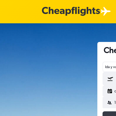
Che
Ida y v