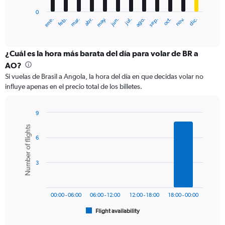
has
0
1
ene.
feb.
mar.
abr.
may.
jun.
jul.
ago.
sep.
oct.
nov.
dic.
X
End
of
axis
interactive
displaying
chart
categories.
¿Cuál es la hora más barata del día para volar de BR a
Range:
AO?
12
Si vuelas de Brasil a Angola, la hora del día en que decidas volar no
categories.
influye apenas en el precio total de los billetes.
The
chart
has
9
1
Bar
Chart
Number of flights
Y
graphic.
chart
axis
6
with
6
displaying
bars.
values.
3
Range:
The
0
chart
to
has
1800.
00:00 - 06:00
06:00 - 12:00
12:00 - 18:00
18:00 - 00:00
1
Flight availability
X
End
of
axis
interactive