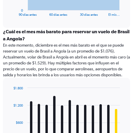
has
1
0
X
End
90 días antes
60 días antes
30 días antes
El mis…
of
axis
interactive
displaying
chart
categories.
¿Cuál es el mes más barato para reservar un vuelo de Brasil
Range:
a Angola?
91
En este momento, diciembre es el mes más barato en el que se puede
categories.
reservar un vuelo de Brasil a Angola (a un promedio de $1.076).
The
Actualmente, volar de Brasil a Angola en abril es el momento más caro (a
chart
un promedio de $1.529). Hay múltiples factores que influyen en el
has
precio de un vuelo, por lo que comparar aerolíneas, aeropuertos de
1
salida y horarios les brinda a los usuarios más opciones disponibles.
Y
axis
displaying
$1.800
values.
Bar
Chart
Range:
graphic.
chart
with
0
$1.200
12
to
bars.
2400.
$600
The
chart