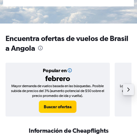
Encuentra ofertas de vuelos de Brasil
a Angola
Popular en
febrero
Mayor demanda de vuelos basada en las búsquedas. Posible
Los precio
subida de precios del 3% (aumento potencial de $50 sobre el
de precio
precio promedio de ida y vuelta).
Buscar ofertas
Información de Cheapflights