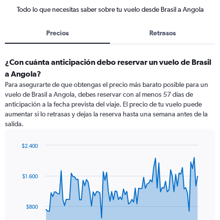
Todo lo que necesitas saber sobre tu vuelo desde Brasil a Angola
Precios
Retrasos
¿Con cuánta anticipación debo reservar un vuelo de Brasil
a Angola?
Para asegurarte de que obtengas el precio más barato posible para un
vuelo de Brasil a Angola, debes reservar con al menos 57 días de
anticipación a la fecha prevista del viaje. El precio de tu vuelo puede
aumentar si lo retrasas y dejas la reserva hasta una semana antes de la
salida.
$2.400
Chart
Chart
graphic.
with
91
$1.600
data
points.
The
$800
chart