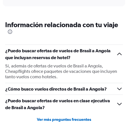
displaying
chart
categories.
Range:
6
Información relacionada con tu viaje
categories.
The
chart
has
1
¿Puedo buscar ofertas de vuelos de Brasil a Angola
Y
que incluyan reservas de hotel?
axis
displaying
Sí, además de ofertas de vuelos de Brasil a Angola,
Number
Cheapflights ofrece paquetes de vacaciones que incluyen
of
tanto vuelos como hoteles.
flights.
Range:
¿Cómo busco vuelos directos de Brasil a Angola?
0
to
¿Puedo buscar ofertas de vuelos en clase ejecutiva
9.
de Brasil a Angola?
Ver más preguntas frecuentes