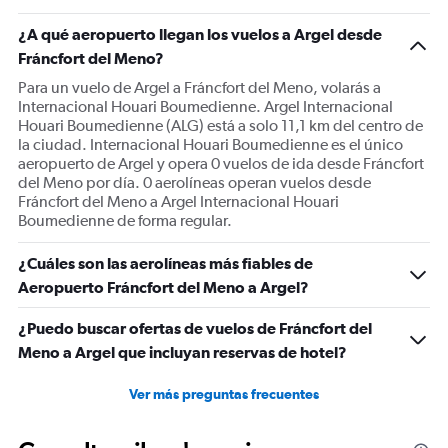
has
1
¿A qué aeropuerto llegan los vuelos a Argel desde
Y
Fráncfort del Meno?
axis
displaying
Para un vuelo de Argel a Fráncfort del Meno, volarás a
Number
Internacional Houari Boumedienne. Argel Internacional
of
Houari Boumedienne (ALG) está a solo 11,1 km del centro de
flights.
la ciudad. Internacional Houari Boumedienne es el único
Range:
aeropuerto de Argel y opera 0 vuelos de ida desde Fráncfort
0
del Meno por día. 0 aerolíneas operan vuelos desde
to
Fráncfort del Meno a Argel Internacional Houari
15.
Boumedienne de forma regular.
¿Cuáles son las aerolíneas más fiables de
Aeropuerto Fráncfort del Meno a Argel?
¿Puedo buscar ofertas de vuelos de Fráncfort del
Meno a Argel que incluyan reservas de hotel?
Ver más preguntas frecuentes