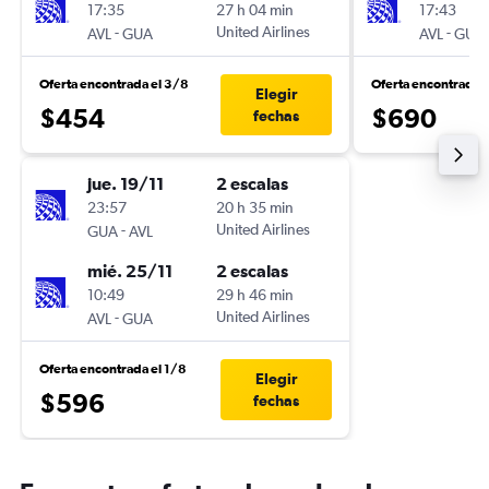
17:35
27 h 04 min
17:43
-
United Airlines
-
AVL
GUA
AVL
GUA
Oferta encontrada el 3/8
Oferta encontrada 
Elegir
$454
$690
fechas
jue. 19/11
2 escalas
23:57
20 h 35 min
-
United Airlines
GUA
AVL
mié. 25/11
2 escalas
10:49
29 h 46 min
-
United Airlines
AVL
GUA
Oferta encontrada el 1/8
Elegir
$596
fechas