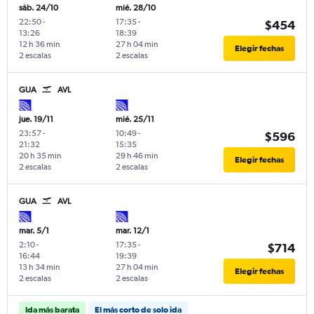
sáb. 24/10
mié. 28/10
22:50
-
17:35
-
$454
13:26
18:39
12 h 36 min
27 h 04 min
Elegir fechas
2 escalas
2 escalas
GUA
AVL
jue. 19/11
mié. 25/11
23:57
-
10:49
-
$596
21:32
15:35
20 h 35 min
29 h 46 min
Elegir fechas
2 escalas
2 escalas
GUA
AVL
mar. 5/1
mar. 12/1
2:10
-
17:35
-
$714
16:44
19:39
13 h 34 min
27 h 04 min
Elegir fechas
2 escalas
2 escalas
Ida más barata
El más corto de solo ida