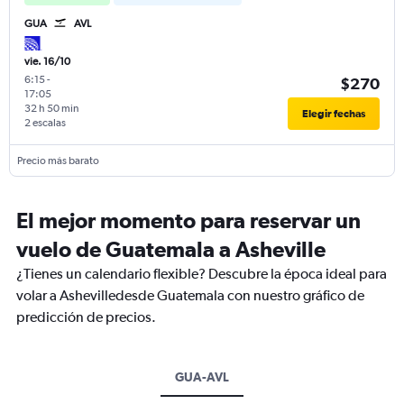
GUA
AVL
vie. 16/10
6:15
-
$270
17:05
32 h 50 min
Elegir fechas
2 escalas
Precio más barato
El mejor momento para reservar un
vuelo de Guatemala a Asheville
¿Tienes un calendario flexible? Descubre la época ideal para
volar a Ashevilledesde Guatemala con nuestro gráfico de
predicción de precios.
GUA-AVL