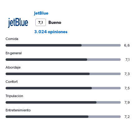
JetBlue
Bueno
7,1
3.024 opiniones
Comida
6,6
En general
7,1
Abordaje
7,3
Confort
7,5
Tripulación
7,9
Entretenimiento
7,2