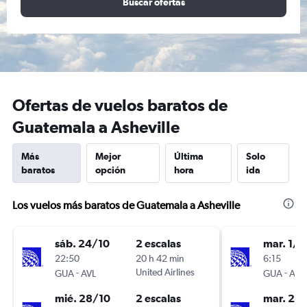
Buscar ofertas
Ofertas de vuelos baratos de
Guatemala a Asheville
Más
Mejor
Última
Solo
baratos
opción
hora
ida
Los vuelos más baratos de Guatemala a Asheville
sáb. 24/10
2 escalas
mar. 1/9
22:50
20 h 42 min
6:15
-
United Airlines
-
GUA
AVL
GUA
AVL
mié. 28/10
2 escalas
mar. 22