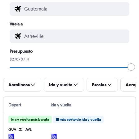
Vuela a
Presupuesto
$270 - $714
Aerolíneas
Ida y vuelta
Escalas
Aerop
Depart
Ida y vuelta
Ida y vuelta más barata
El más corto de ida y vuelta
GUA
AVL