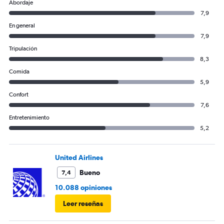
Abordaje
to
600.
7,9
En general
7,9
Tripulación
8,3
Comida
5,9
Confort
7,6
Entretenimiento
5,2
United Airlines
Bueno
7,4
10.088 opiniones
Leer reseñas