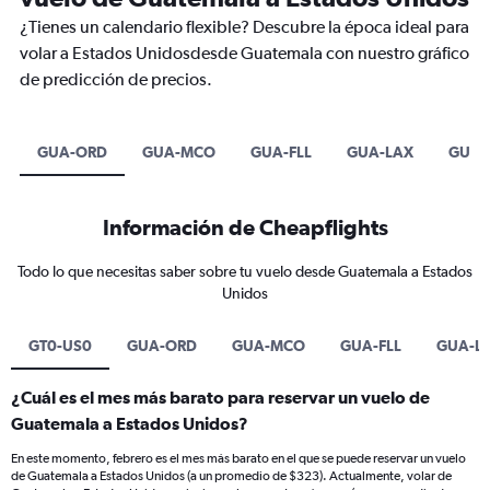
¿Tienes un calendario flexible? Descubre la época ideal para
volar a Estados Unidosdesde Guatemala con nuestro gráfico
de predicción de precios.
GUA-ORD
GUA-MCO
GUA-FLL
GUA-LAX
GUA-
Información de Cheapflights
Todo lo que necesitas saber sobre tu vuelo desde Guatemala a Estados
Unidos
GT0-US0
GUA-ORD
GUA-MCO
GUA-FLL
GUA-L
¿Cuál es el mes más barato para reservar un vuelo de
Guatemala a Estados Unidos?
En este momento, febrero es el mes más barato en el que se puede reservar un vuelo
de Guatemala a Estados Unidos (a un promedio de $323). Actualmente, volar de