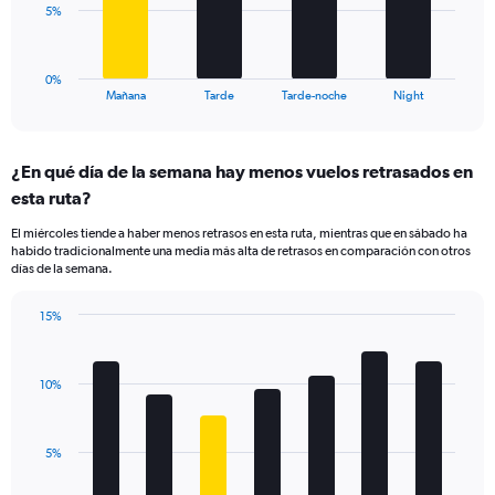
7.5
The
5%
to
chart
15.
has
1
0%
X
End
Mañana
Tarde
Tarde-noche
Night
of
axis
interactive
displaying
chart
categories.
¿En qué día de la semana hay menos vuelos retrasados en
Range:
esta ruta?
4
categories.
El miércoles tiende a haber menos retrasos en esta ruta, mientras que en sábado ha
The
habido tradicionalmente una media más alta de retrasos en comparación con otros
chart
días de la semana.
has
1
15%
Y
Bar
Chart
axis
graphic.
chart
displaying
with
values.
10%
7
Range:
bars.
0
to
The
5%
15.
chart
has