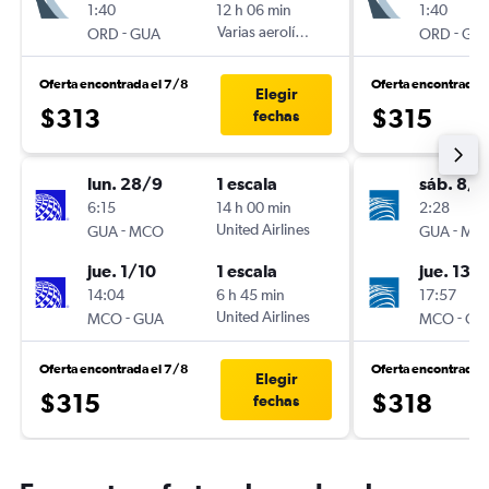
1:40
12 h 06 min
1:40
-
Varias aerolíneas
-
ORD
GUA
ORD
GU
Oferta encontrada el 7/8
Oferta encontrada 
Elegir
$313
$315
fechas
lun. 28/9
1 escala
sáb. 8/8
6:15
14 h 00 min
2:28
-
United Airlines
-
GUA
MCO
GUA
MC
jue. 1/10
1 escala
jue. 13/
14:04
6 h 45 min
17:57
-
United Airlines
-
MCO
GUA
MCO
GU
Oferta encontrada el 7/8
Oferta encontrada 
Elegir
$315
$318
fechas