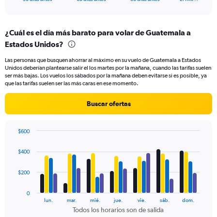
of
axis
interactive
displaying
chart
categories.
¿Cuál es el día más barato para volar de Guatemala a
Range:
Estados Unidos?
91
categories.
Las personas que busquen ahorrar al máximo en su vuelo de Guatemala a Estados
The
Unidos deberían plantearse salir el los martes por la mañana, cuando las tarifas suelen
chart
ser más bajas. Los vuelos los sábados por la mañana deben evitarse si es posible, ya
has
que las tarifas suelen ser las más caras en ese momento.
1
Y
Buscar ofertas
axis
displaying
values.
$600
Range:
Bar
Chart
0
graphic.
chart
$400
to
with
600.
4
data
$200
series.
0
The
lun.
mar.
mié.
jue.
vie.
sáb.
dom.
chart
Todos los horarios son de salida
has