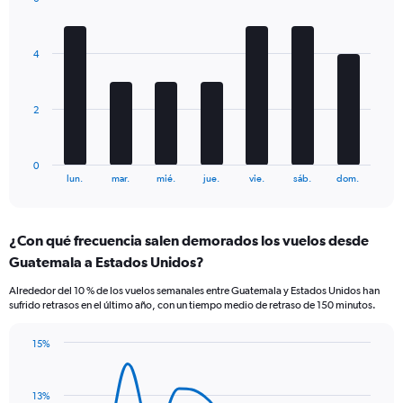
2
Bar
Y
Chart
graphic.
chart
axes
with
displaying
4
7
Avg.
bars.
Price
and
The
2
Number
chart
of
has
flights.
1
0
X
End
lun.
mar.
mié.
jue.
vie.
sáb.
dom.
of
axis
interactive
displaying
chart
categories.
¿Con qué frecuencia salen demorados los vuelos desde
Range:
Guatemala a Estados Unidos?
7
categories.
Alrededor del 10 % de los vuelos semanales entre Guatemala y Estados Unidos han
The
sufrido retrasos en el último año, con un tiempo medio de retraso de 150 minutos.
chart
has
15%
1
Line
Chart
Y
graphic.
chart
axis
with
13%
displaying