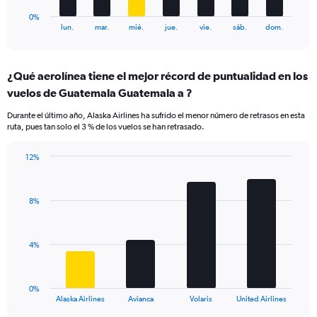
1
0%
X
End
lun.
mar.
mié.
jue.
vie.
sáb.
dom.
of
axis
interactive
displaying
chart
categories.
¿Qué aerolínea tiene el mejor récord de puntualidad en los
Range:
vuelos de Guatemala Guatemala a ?
7
categories.
Durante el último año, Alaska Airlines ha sufrido el menor número de retrasos en esta
The
ruta, pues tan solo el 3 % de los vuelos se han retrasado.
chart
has
12%
1
Bar
Chart
Y
graphic.
chart
axis
with
displaying
8%
4
values.
bars.
Range:
0
The
4%
to
chart
15.
has
1
0%
X
End
Alaska Airlines
Avianca
Volaris
United Airlines
of
axis
interactive