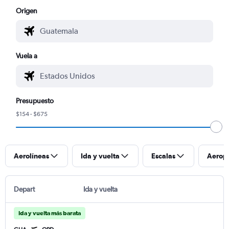
Origen
Vuela a
Presupuesto
$154 - $675
Aerolíneas
Ida y vuelta
Escalas
Aerop
Depart
Ida y vuelta
Ida y vuelta más barata