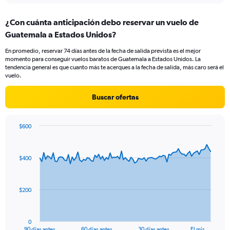
displaying
chart
categories.
¿Con cuánta anticipación debo reservar un vuelo de
Range:
Guatemala a Estados Unidos?
4
categories.
En promedio, reservar 74 días antes de la fecha de salida prevista es el mejor
The
momento para conseguir vuelos baratos de Guatemala a Estados Unidos. La
chart
tendencia general es que cuanto más te acerques a la fecha de salida, más caro será el
has
vuelo.
1
Y
Buscar ofertas
axis
displaying
values.
$600
Range:
Chart
Chart
0
graphic.
with
to
91
$400
data
12.
points.
The
$200
chart
has
1
0
X
End
90 días antes
60 días antes
30 días antes
El mis…