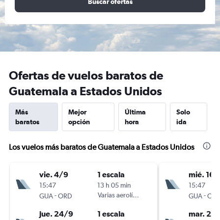
Buscar ofertas
Ofertas de vuelos baratos de
Guatemala a Estados Unidos
Más
Mejor
Última
Solo
baratos
opción
hora
ida
Los vuelos más baratos de Guatemala a Estados Unidos
vie. 4/9
1 escala
mié. 16/
15:47
13 h 05 min
15:47
-
Varias aerolíneas
-
GUA
ORD
GUA
OR
jue. 24/9
1 escala
mar. 22