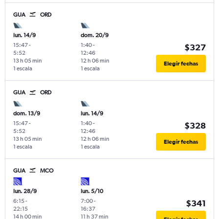
GUA
ORD
lun. 14/9
dom. 20/9
15:47
-
1:40
-
$327
5:52
12:46
13 h 05 min
12 h 06 min
Elegir fechas
1 escala
1 escala
GUA
ORD
dom. 13/9
lun. 14/9
15:47
-
1:40
-
$328
5:52
12:46
13 h 05 min
12 h 06 min
Elegir fechas
1 escala
1 escala
GUA
MCO
lun. 28/9
lun. 5/10
6:15
-
7:00
-
$341
22:15
16:37
14 h 00 min
11 h 37 min