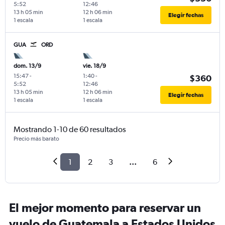
5:52
12:46
13 h 05 min
12 h 06 min
Elegir fechas
1 escala
1 escala
GUA
ORD
dom. 13/9
vie. 18/9
15:47
-
1:40
-
$360
5:52
12:46
13 h 05 min
12 h 06 min
Elegir fechas
1 escala
1 escala
Mostrando 1-10 de 60 resultados
Precio más barato
1
2
3
...
6
El mejor momento para reservar un
vuelo de Guatemala a Estados Unidos