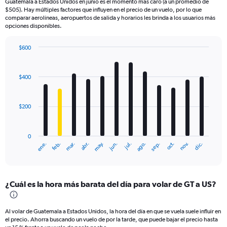
Guatemala a Estados Unidos en junio es el momento más caro (a un promedio de
$505). Hay múltiples factores que influyen en el precio de un vuelo, por lo que
comparar aerolíneas, aeropuertos de salida y horarios les brinda a los usuarios más
opciones disponibles.
$600
Bar
Chart
graphic.
chart
with
$400
12
bars.
$200
The
chart
has
0
1
ene.
feb.
mar.
abr.
may.
jun.
jul.
ago.
sep.
oct.
nov.
dic.
X
End
of
axis
interactive
displaying
chart
categories.
¿Cuál es la hora más barata del día para volar de GT a US?
Range:
12
categories.
Al volar de Guatemala a Estados Unidos, la hora del día en que se vuela suele influir en
The
el precio. Ahorra buscando un vuelo de por la tarde, que puede bajar el precio hasta
chart