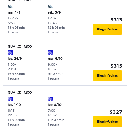
GUA
ORD
mar. 1/9
sáb. 5/9
15:47
-
1:40
-
$313
5:52
12:46
13 h 05 min
12 h 06 min
Elegir fechas
1 escala
1 escala
GUA
MCO
jue. 24/9
mar. 6/10
1:30
-
9:00
-
$315
20:26
16:37
16 h 56 min
9 h 37 min
Elegir fechas
1 escala
1 escala
GUA
MCO
jue. 1/10
jue. 8/10
6:15
-
7:00
-
$327
22:15
16:37
14 h 00 min
11 h 37 min
Elegir fechas
1 escala
1 escala