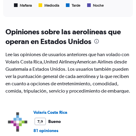
1
Mañana
Mediodía
Tarde
Noche
End
of
X
interactive
axis
chart
displaying
Todos
Opiniones sobre las aerolíneas que
los
operan en Estados Unidos
horarios
son
de
Lee las opiniones de usuarios anteriores que han volado con
salida.
Volaris Costa Rica,United AirlinesyAmerican Airlines desde
Range:
Guatemala a Estados Unidos. Los usuarios también pueden
7
categories.
ver la puntuación general de cada aerolínea y la que reciben
The
en cuanto a opciones de entretenimiento, comodidad,
chart
comida, tripulación, servicio y procedimiento de embarque.
has
1
Y
axis
Volaris Costa Rica
displaying
values.
Bueno
7,9
Range:
81 opiniones
0