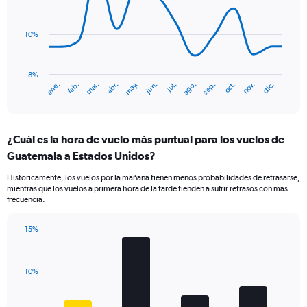
14
values.
data
Range:
points.
0
10%
to
The
6.
chart
has
8%
ene.
abr.
jul.
oct.
mar.
jun.
sep.
dic.
feb.
may.
ago.
nov.
1
End
of
X
interactive
axis
chart
displaying
¿Cuál es la hora de vuelo más puntual para los vuelos de
categories.
Range:
Guatemala a Estados Unidos?
14
Históricamente, los vuelos por la mañana tienen menos probabilidades de retrasarse,
categories.
mientras que los vuelos a primera hora de la tarde tienden a sufrir retrasos con más
The
frecuencia.
chart
has
15%
1
Bar
Chart
Y
graphic.
chart
axis
with
displaying
10%
4
values.
bars.
Range: