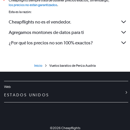
Cheapflights siempre trata de obtener precios exactos, sin embargo,
*
los precios no están garantizados
.
Esta es la razón:
Cheapflights no es el vendedor.
Agregamos montones de datos para ti
¿Por qué los precios no son 100% exactos?
Inicio
Vuelos baratos de Perú a Austria
Web
ESTADOS UNIDOS
©
2026
Cheapflights