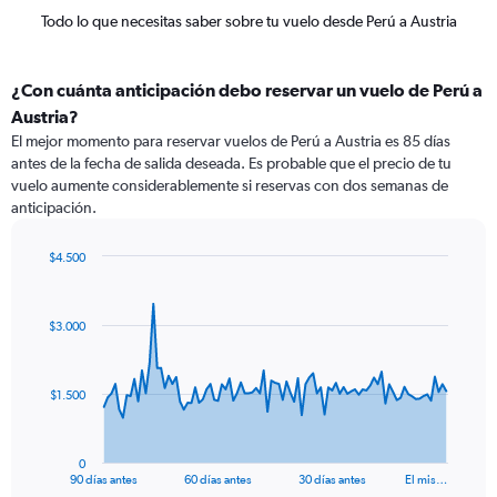
Todo lo que necesitas saber sobre tu vuelo desde Perú a Austria
¿Con cuánta anticipación debo reservar un vuelo de Perú a
Austria?
El mejor momento para reservar vuelos de Perú a Austria es 85 días
antes de la fecha de salida deseada. Es probable que el precio de tu
vuelo aumente considerablemente si reservas con dos semanas de
anticipación.
$4.500
Chart
Chart
graphic.
with
91
$3.000
data
points.
The
$1.500
chart
has
1
0
X
End
90 días antes
60 días antes
30 días antes
El mis…
of