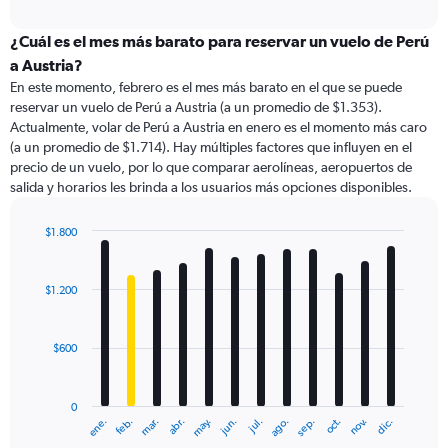
axis
interactive
displaying
chart
categories.
¿Cuál es el mes más barato para reservar un vuelo de Perú
Range:
a Austria?
91
En este momento, febrero es el mes más barato en el que se puede
categories.
reservar un vuelo de Perú a Austria (a un promedio de $1.353).
The
Actualmente, volar de Perú a Austria en enero es el momento más caro
chart
(a un promedio de $1.714). Hay múltiples factores que influyen en el
has
precio de un vuelo, por lo que comparar aerolíneas, aeropuertos de
1
salida y horarios les brinda a los usuarios más opciones disponibles.
Y
axis
displaying
$1.800
values.
Bar
Chart
Range:
graphic.
chart
with
0
$1.200
12
to
bars.
4500.
$600
The
chart
has
0
1
ene.
feb.
mar.
abr.
may.
jun.
jul.
ago.
sep.
oct.
nov.
dic.
X
End
of