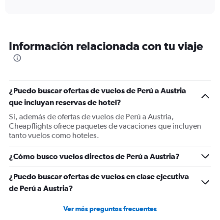
axis
interactive
displaying
chart
categories.
Range:
12
Información relacionada con tu viaje
categories.
The
chart
has
1
¿Puedo buscar ofertas de vuelos de Perú a Austria
Y
que incluyan reservas de hotel?
axis
displaying
Sí, además de ofertas de vuelos de Perú a Austria,
values.
Cheapflights ofrece paquetes de vacaciones que incluyen
Range:
tanto vuelos como hoteles.
0
to
¿Cómo busco vuelos directos de Perú a Austria?
1800.
¿Puedo buscar ofertas de vuelos en clase ejecutiva
de Perú a Austria?
Ver más preguntas frecuentes