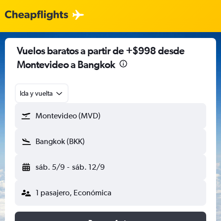
Vuelos baratos a partir de +$998 desde
Montevideo a Bangkok
Ida y vuelta
Montevideo (MVD)
Bangkok (BKK)
sáb. 5/9
-
sáb. 12/9
1 pasajero, Económica