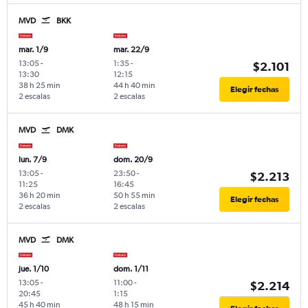
MVD
BKK
mar. 1/9
mar. 22/9
13:05
-
1:35
-
$2.101
13:30
12:15
38 h 25 min
44 h 40 min
Elegir fechas
2 escalas
2 escalas
MVD
DMK
lun. 7/9
dom. 20/9
13:05
-
23:50
-
$2.213
11:25
16:45
36 h 20 min
50 h 55 min
Elegir fechas
2 escalas
2 escalas
MVD
DMK
jue. 1/10
dom. 1/11
13:05
-
11:00
-
$2.214
20:45
1:15
45 h 40 min
48 h 15 min