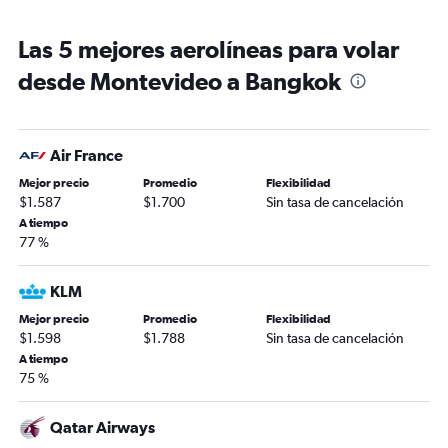
Las 5 mejores aerolíneas para volar
desde Montevideo a Bangkok
Air France
Mejor precio
Promedio
Flexibilidad
$1.587
$1.700
Sin tasa de cancelación
A tiempo
77 %
KLM
Mejor precio
Promedio
Flexibilidad
$1.598
$1.788
Sin tasa de cancelación
A tiempo
75 %
Qatar Airways