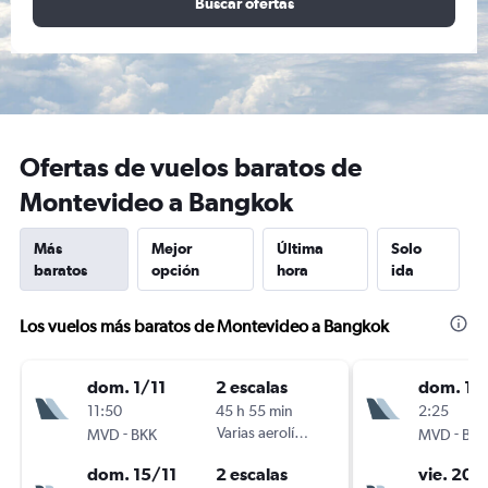
Buscar ofertas
Ofertas de vuelos baratos de
Montevideo a Bangkok
Más
Mejor
Última
Solo
baratos
opción
hora
ida
Los vuelos más baratos de Montevideo a Bangkok
dom. 1/11
2 escalas
dom. 1/1
11:50
45 h 55 min
2:25
-
Varias aerolíneas
-
MVD
BKK
MVD
BKK
dom. 15/11
2 escalas
vie. 20/