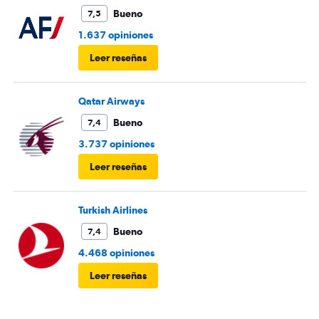
Bueno
7,5
1.637 opiniones
Leer reseñas
Qatar Airways
Bueno
7,4
3.737 opiniones
Leer reseñas
Turkish Airlines
Bueno
7,4
4.468 opiniones
Leer reseñas