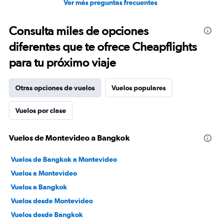
Ver más preguntas frecuentes
Consulta miles de opciones
diferentes que te ofrece Cheapflights
para tu próximo viaje
Otras opciones de vuelos
Vuelos populares
Vuelos por clase
Vuelos de Montevideo a Bangkok
Vuelos de Bangkok a Montevideo
Vuelos a Montevideo
Vuelos a Bangkok
Vuelos desde Montevideo
Vuelos desde Bangkok