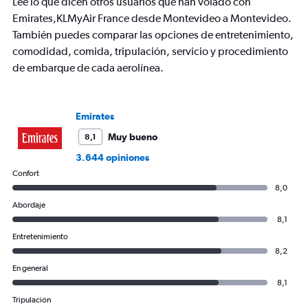
Lee lo que dicen otros usuarios que han volado con
has
Emirates,KLMyAir France desde Montevideo a Montevideo.
1
También puedes comparar las opciones de entretenimiento,
Y
axis
comodidad, comida, tripulación, servicio y procedimiento
displaying
de embarque de cada aerolínea.
values.
Range:
0
to
Emirates
3000.
Muy bueno
8,1
3.644 opiniones
Confort
8,0
Abordaje
8,1
Entretenimiento
8,2
En general
8,1
Tripulación