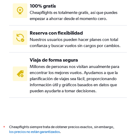
100% gratis
Cheapflights es totalmente gratis, así que puedes
empezar a ahorrar desde el momento cero.
Reserva con flexibilidad
Nuestros usuarios pueden hacer planes con total
confianza y buscar vuelos sin cargos por cambios.
Viaja de forma segura
Millones de personas nos visitan anualmente para
encontrar los mejores vuelos. Ayudamos a que la
planificación de viajes sea fácil, proporcionando
información útil y gráficos basados en datos que
pueden ayudarte a tomar decisiones.
Cheapflights siempre trata de obtener precios exactos, sin embargo,
*
los precios no están garantizados
.