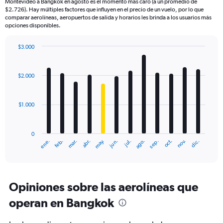
Montevideo a Bangkok en agosto es el momento más caro (a un promedio de
$2.726). Hay múltiples factores que influyen en el precio de un vuelo, por lo que
comparar aerolíneas, aeropuertos de salida y horarios les brinda a los usuarios más
opciones disponibles.
$3.000
Bar
Chart
graphic.
chart
with
$2.000
12
bars.
$1.000
The
chart
has
0
1
mar.
jun.
sep.
dic.
ene.
abr.
jul.
oct.
feb.
may.
ago.
nov.
X
End
of
axis
interactive
displaying
chart
categories.
Range:
Opiniones sobre las aerolíneas que
12
operan en Bangkok
categories.
The
chart