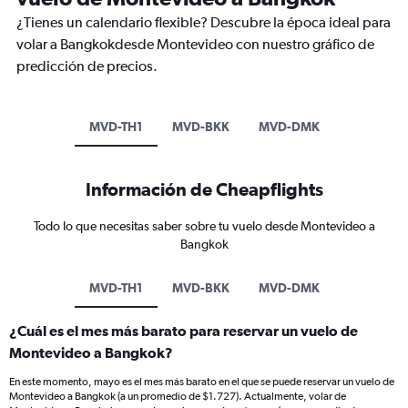
¿Tienes un calendario flexible? Descubre la época ideal para
volar a Bangkokdesde Montevideo con nuestro gráfico de
predicción de precios.
MVD-TH1
MVD-BKK
MVD-DMK
Información de Cheapflights
Todo lo que necesitas saber sobre tu vuelo desde Montevideo a
Bangkok
MVD-TH1
MVD-BKK
MVD-DMK
¿Cuál es el mes más barato para reservar un vuelo de
Montevideo a Bangkok?
En este momento, mayo es el mes más barato en el que se puede reservar un vuelo de
Montevideo a Bangkok (a un promedio de $1.727). Actualmente, volar de