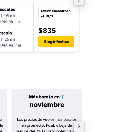
escalas
lun. 10/8
Oferta encontrada
 h 05 min
10:00
el 30/7
TAM Airlines
SCL
-
BCN
$835
escala
lun. 31/8
 h 25 min
6:10
Elegir fechas
TAM Airlines
BCN
-
SCL
Más barato en
Precio prom
noviembre
$988
a
Los precios de vuelos más baratos
Promedio de vuelos de 
de
en promedio. Posible baja de
en agosto 20
l
precios del 2% (ahorro potencial de