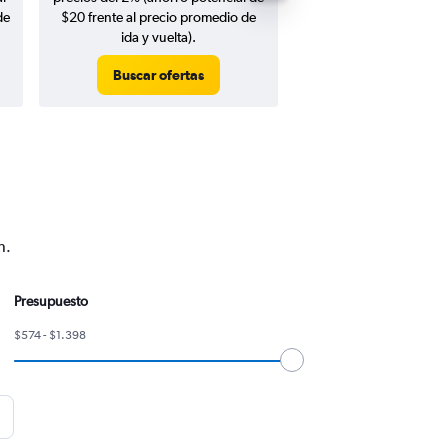
de
$20 frente al precio promedio de
ida y vuelta).
Buscar ofertas
Buscar ofert
n.
Presupuesto
$574 - $1.398