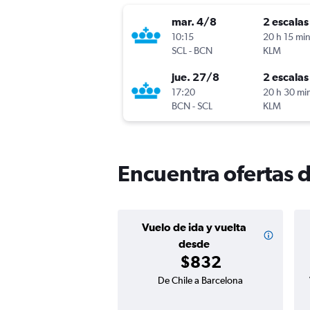
mar. 4/8
2 escalas
10:15
20 h 15 mi
SCL
-
BCN
KLM
jue. 27/8
2 escalas
17:20
20 h 30 mi
BCN
-
SCL
KLM
Encuentra ofertas d
Vuelo de ida y vuelta
desde
$832
De Chile a Barcelona