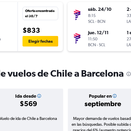
sáb. 24/10
2 
Oferta encontrada
n
8:15
33
el 30/7
SCL
-
BCN
LA
$833
jue. 12/11
1 
n
11:50
27
Elegir fechas
BCN
-
SCL
LA
e vuelos de Chile a Barcelona
Ida desde
Popular en
$569
septiembre
Vuelo de ida de Chile a Barcelona
Mayor demanda de vuelos basad
en las búsquedas. Posible subida 
precios del 6% (aumento potencia