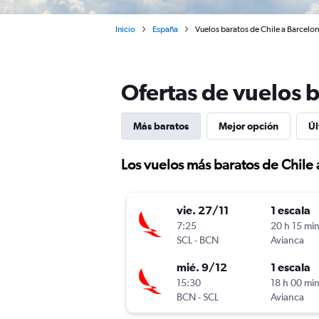
Inicio
España
Vuelos baratos de Chile a Barcelo
Ofertas de vuelos b
Más baratos
Mejor opción
Úl
Los vuelos más baratos de Chile
vie. 27/11
1 escala
7:25
20 h 15 mi
SCL
-
BCN
Avianca
mié. 9/12
1 escala
15:30
18 h 00 mi
BCN
-
SCL
Avianca