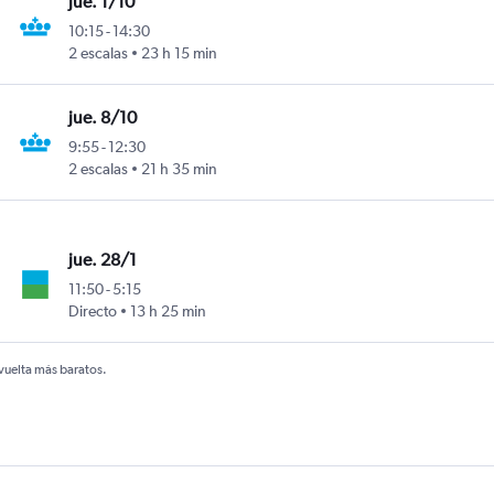
jue. 1/10
10:15
-
14:30
2 escalas
23 h 15 min
jue. 8/10
9:55
-
12:30
2 escalas
21 h 35 min
jue. 28/1
11:50
-
5:15
Directo
13 h 25 min
 vuelta más baratos.