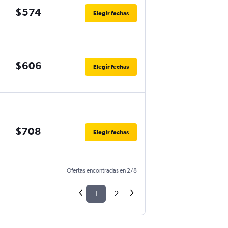
$574
Elegir fechas
$606
Elegir fechas
$708
Elegir fechas
Ofertas encontradas en 2/8
1
2