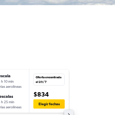
escala
vie. 14/8
Oferta encontrada
 h 10 min
10:00
el 29/7
rias aerolíneas
SCL
-
BCN
$834
escalas
sáb. 12/9
 h 25 min
6:10
Elegir fechas
rias aerolíneas
BCN
-
SCL