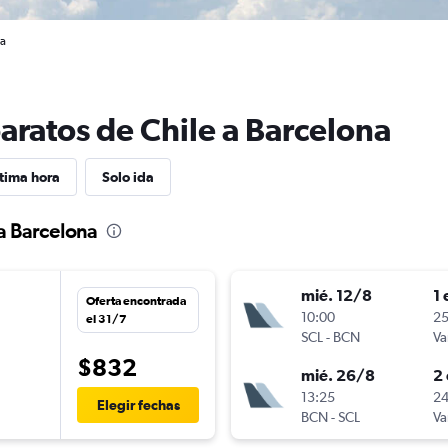
na
aratos de Chile a Barcelona
tima hora
Solo ida
 a Barcelona
mié. 12/8
1 
Oferta encontrada
n
10:00
25
el 31/7
SCL
-
BCN
Va
$832
mié. 26/8
2 
n
13:25
24
Elegir fechas
BCN
-
SCL
Va