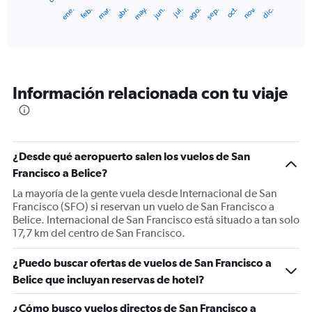
1
ene.
feb.
mar.
abr.
may.
jun.
jul.
ago.
sep.
oct.
nov.
dic.
X
End
of
axis
interactive
displaying
chart
categories.
Range:
12
Información relacionada con tu viaje
categories.
The
chart
has
1
¿Desde qué aeropuerto salen los vuelos de San
Y
Francisco a Belice?
axis
displaying
La mayoría de la gente vuela desde Internacional de San
values.
Francisco (SFO) si reservan un vuelo de San Francisco a
Range:
Belice. Internacional de San Francisco está situado a tan solo
0
17,7 km del centro de San Francisco.
to
1200.
¿Puedo buscar ofertas de vuelos de San Francisco a
Belice que incluyan reservas de hotel?
¿Cómo busco vuelos directos de San Francisco a