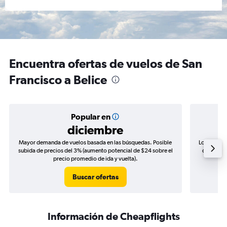
Encuentra ofertas de vuelos de San
Francisco a Belice
Popular en
diciembre
Mayor demanda de vuelos basada en las búsquedas. Posible
Los precio
subida de precios del 3% (aumento potencial de $24 sobre el
de precio
precio promedio de ida y vuelta).
Buscar ofertas
Información de Cheapflights