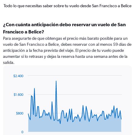
Todo lo que necesitas saber sobre tu vuelo desde San Francisco a Belice
¿Con cuánta anticipación debo reservar un vuelo de San
Francisco a Belice?
Para asegurarte de que obtengas el precio más barato posible para un
vuelo de San Francisco a Belice, debes reservar con al menos 59 días de
anticipación a la fecha prevista del viaje. El precio de tu vuelo puede
aumentar si lo retrasas y dejas la reserva hasta una semana antes de la
salida.
$2.400
Chart
Chart
graphic.
with
91
$1.600
data
points.
The
$800
chart
has
1
0