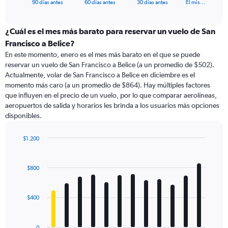
X
End
90 días antes
60 días antes
30 días antes
El mis…
of
axis
interactive
displaying
chart
categories.
¿Cuál es el mes más barato para reservar un vuelo de San
Range:
Francisco a Belice?
91
En este momento, enero es el mes más barato en el que se puede
categories.
reservar un vuelo de San Francisco a Belice (a un promedio de $502).
The
Actualmente, volar de San Francisco a Belice en diciembre es el
chart
momento más caro (a un promedio de $864). Hay múltiples factores
has
que influyen en el precio de un vuelo, por lo que comparar aerolíneas,
1
aeropuertos de salida y horarios les brinda a los usuarios más opciones
Y
disponibles.
axis
displaying
values.
$1.200
Range:
Bar
Chart
0
graphic.
chart
with
to
$800
12
2400.
bars.
$400
The
chart
has
0