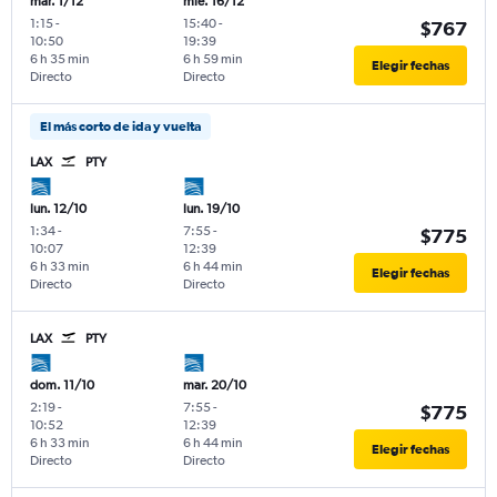
mar. 1/12
mié. 16/12
1:15
-
15:40
-
$767
10:50
19:39
6 h 35 min
6 h 59 min
Elegir fechas
Directo
Directo
El más corto de ida y vuelta
LAX
PTY
lun. 12/10
lun. 19/10
1:34
-
7:55
-
$775
10:07
12:39
6 h 33 min
6 h 44 min
Elegir fechas
Directo
Directo
LAX
PTY
dom. 11/10
mar. 20/10
2:19
-
7:55
-
$775
10:52
12:39
6 h 33 min
6 h 44 min
Elegir fechas
Directo
Directo