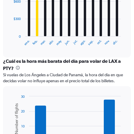
to
$600
12
1200.
bars.
$300
The
chart
has
0
1
ene.
abr.
jul.
oct.
mar.
jun.
sep.
dic.
feb.
may.
ago.
nov.
X
End
of
axis
interactive
displaying
chart
categories.
¿Cuál es la hora más barata del día para volar de LAX a
Range:
PTY?
12
Si vuelas de Los Ángeles a Ciudad de Panamá, la hora del día en que
categories.
decidas volar no influye apenas en el precio total de los billetes.
The
chart
has
30
1
Bar
Chart
Number of flights
Y
graphic.
chart
axis
20
with
6
displaying
bars.
values.
10
Range:
The