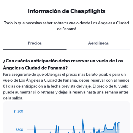
Información de Cheapflights
Todo lo que necesitas saber sobre tu vuelo desde Los Ángeles a Ciudad
de Panamá
Precios
Aerolíneas
¿Con cuánta anticipación debo reservar un vuelo de Los
Ángeles a Ciudad de Panamá?
Para asegurarte de que obtengas el precio más barato posible para un
vuelo de Los Ángeles a Ciudad de Panamá, debes reservar con al menos
81 días de anticipación a la fecha prevista del viaje. El precio de tu vuelo
puede aumentar si lo retrasas y dejas la reserva hasta una semana antes
de la salida.
$1.200
Chart
Chart
graphic.
with
91
$800
data