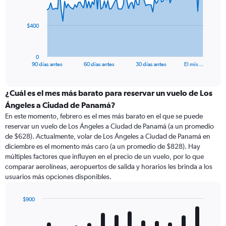
points.
The
$400
chart
has
1
0
X
End
90 días antes
60 días antes
30 días antes
El mis…
of
axis
interactive
displaying
chart
categories.
¿Cuál es el mes más barato para reservar un vuelo de Los
Range:
Ángeles a Ciudad de Panamá?
91
En este momento, febrero es el mes más barato en el que se puede
categories.
reservar un vuelo de Los Ángeles a Ciudad de Panamá (a un promedio
The
de $628). Actualmente, volar de Los Ángeles a Ciudad de Panamá en
chart
diciembre es el momento más caro (a un promedio de $828). Hay
has
múltiples factores que influyen en el precio de un vuelo, por lo que
1
comparar aerolíneas, aeropuertos de salida y horarios les brinda a los
Y
usuarios más opciones disponibles.
axis
displaying
values.
$900
Range:
Bar
Chart
0
graphic.
chart
with