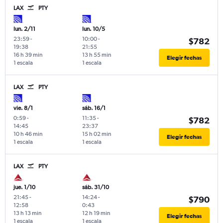
LAX
PTY
lun. 2/11
lun. 10/5
23:59
-
10:00
-
$782
19:38
21:55
16 h 39 min
13 h 55 min
Elegir fechas
1 escala
1 escala
LAX
PTY
vie. 8/1
sáb. 16/1
0:59
-
11:35
-
$782
14:45
23:37
10 h 46 min
15 h 02 min
Elegir fechas
1 escala
1 escala
LAX
PTY
jue. 1/10
sáb. 31/10
21:45
-
14:24
-
$790
12:58
0:43
13 h 13 min
12 h 19 min
Elegir fechas
1 escala
1 escala