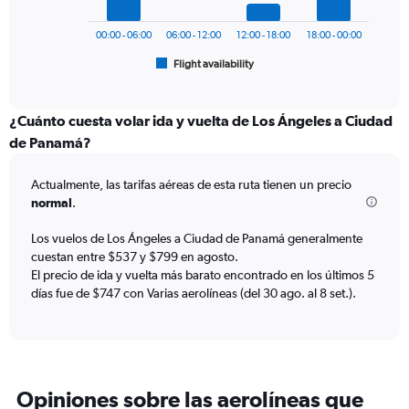
0
chart
to
has
900.
00:00 - 06:00
06:00 - 12:00
12:00 - 18:00
18:00 - 00:00
1
Flight availability
X
End
of
axis
interactive
displaying
chart
categories.
¿Cuánto cuesta volar ida y vuelta de Los Ángeles a Ciudad
Range:
de Panamá?
6
categories.
Actualmente, las tarifas aéreas de esta ruta tienen un precio
The
normal
.
chart
has
Los vuelos de Los Ángeles a Ciudad de Panamá generalmente
1
cuestan entre $537 y $799 en agosto.
Y
axis
El precio de ida y vuelta más barato encontrado en los últimos 5
displaying
días fue de $747 con Varias aerolíneas (del 30 ago. al 8 set.).
Number
of
flights.
Range:
0
Opiniones sobre las aerolíneas que
to