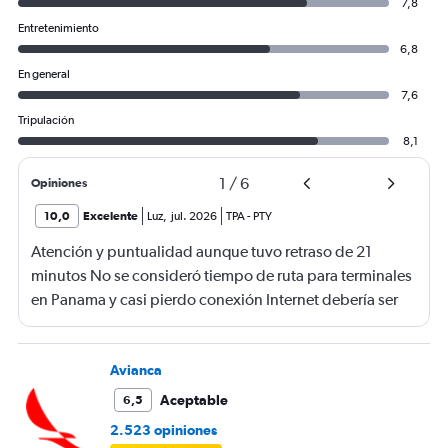
7,8
Entretenimiento
6,8
En general
7,6
Tripulación
8,1
1
/
6
Opiniones
10,0
Excelente
Luz
,
jul. 2026
TPA
-
PTY
Atención y puntualidad aunque tuvo retraso de 21
minutos No se consideró tiempo de ruta para terminales
en Panama y casi pierdo conexión Internet debería ser
gratis
Avianca
Aceptable
6,5
2.523 opiniones