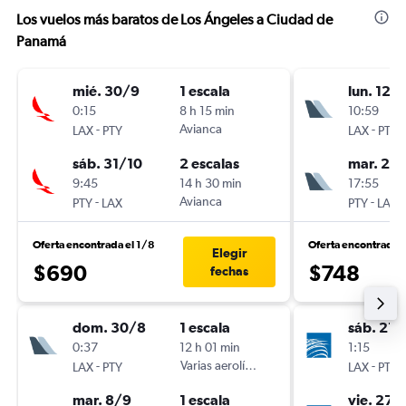
Los vuelos más baratos de Los Ángeles a Ciudad de
Panamá
mié. 30/9
1 escala
lun. 12/
0:15
8 h 15 min
10:59
-
Avianca
-
LAX
PTY
LAX
PTY
sáb. 31/10
2 escalas
mar. 20
9:45
14 h 30 min
17:55
-
Avianca
-
PTY
LAX
PTY
LAX
Oferta encontrada el 1/8
Oferta encontrada 
Elegir
$690
$748
fechas
dom. 30/8
1 escala
sáb. 21/
0:37
12 h 01 min
1:15
-
Varias aerolíneas
-
LAX
PTY
LAX
PTY
mar. 8/9
1 escala
vie. 27/