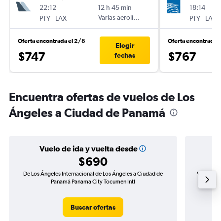
22:12
12 h 45 min
18:14
-
Varias aerolíneas
-
PTY
LAX
PTY
LAX
Oferta encontrada el 2/8
Oferta encontrada 
Elegir
$747
$767
fechas
Encuentra ofertas de vuelos de Los
Ángeles a Ciudad de Panamá
Vuelo de ida y vuelta desde
$690
De Los Ángeles Internacional de Los Ángeles a Ciudad de
Vuelo de 
Panamá Panama City Tocumen Intl
Ci
Buscar ofertas