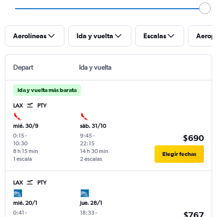
Aerolíneas
Ida y vuelta
Escalas
Aerop
Depart
Ida y vuelta
Ida y vuelta más barata
LAX
PTY
mié. 30/9
sáb. 31/10
0:15
-
9:45
-
$690
10:30
22:15
8 h 15 min
14 h 30 min
Elegir fechas
1 escala
2 escalas
LAX
PTY
mié. 20/1
jue. 28/1
0:41
-
18:33
-
$767