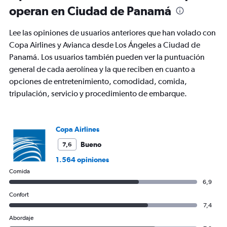
30.
operan en Ciudad de Panamá
Lee las opiniones de usuarios anteriores que han volado con
Copa Airlines y Avianca desde Los Ángeles a Ciudad de
Panamá. Los usuarios también pueden ver la puntuación
general de cada aerolínea y la que reciben en cuanto a
opciones de entretenimiento, comodidad, comida,
tripulación, servicio y procedimiento de embarque.
Copa Airlines
Bueno
7,6
1.564 opiniones
Comida
6,9
Confort
7,4
Abordaje