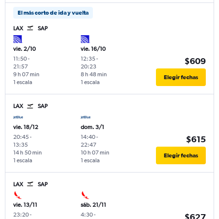
El más corto de ida y vuelta
LAX
SAP
vie. 2/10
vie. 16/10
11:50
-
12:35
-
$609
21:57
20:23
9 h 07 min
8 h 48 min
Elegir fechas
1 escala
1 escala
LAX
SAP
vie. 18/12
dom. 3/1
20:45
-
14:40
-
$615
13:35
22:47
14 h 50 min
10 h 07 min
Elegir fechas
1 escala
1 escala
LAX
SAP
vie. 13/11
sáb. 21/11
23:20
-
4:30
-
$627