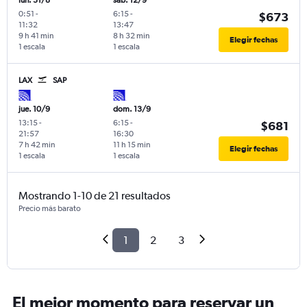
lun. 31/8
sáb. 12/9
0:51
-
6:15
-
$673
11:32
13:47
9 h 41 min
8 h 32 min
Elegir fechas
1 escala
1 escala
LAX
SAP
jue. 10/9
dom. 13/9
13:15
-
6:15
-
$681
21:57
16:30
7 h 42 min
11 h 15 min
Elegir fechas
1 escala
1 escala
Mostrando 1-10 de 21 resultados
Precio más barato
1
2
3
El mejor momento para reservar un