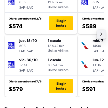
6:15
12 h 52 min
6:15
-
United Airlines
-
SAP
LAX
SAP
LAX
Oferta encontrada el 2/8
Oferta encontrada 
Elegir
$574
$589
fechas
jue. 15/10
1 escala
mié. 7/1
8:15
12 h 42 min
14:04
-
United Airlines
-
LAX
SAP
LAX
SAP
vie. 30/10
1 escala
lun. 12/
12:41
8 h 54 min
13:36
-
United Airlines
-
SAP
LAX
SAP
LAX
Oferta encontrada el 7/8
Oferta encontrada 
Elegir
$579
$591
fechas