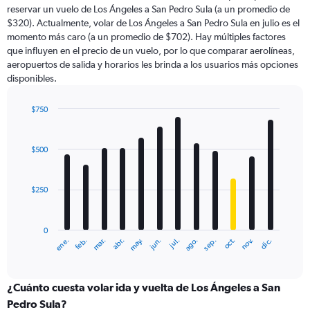
categories.
reservar un vuelo de Los Ángeles a San Pedro Sula (a un promedio de
The
$320). Actualmente, volar de Los Ángeles a San Pedro Sula en julio es el
chart
momento más caro (a un promedio de $702). Hay múltiples factores
has
que influyen en el precio de un vuelo, por lo que comparar aerolíneas,
1
aeropuertos de salida y horarios les brinda a los usuarios más opciones
Y
disponibles.
axis
displaying
values.
$750
Range:
Bar
Chart
0
graphic.
chart
with
to
$500
12
1200.
bars.
$250
The
chart
has
0
1
ene.
abr.
jul.
oct.
mar.
jun.
sep.
dic.
feb.
may.
ago.
nov.
X
End
of
axis
interactive
displaying
chart
categories.
¿Cuánto cuesta volar ida y vuelta de Los Ángeles a San
Range:
Pedro Sula?