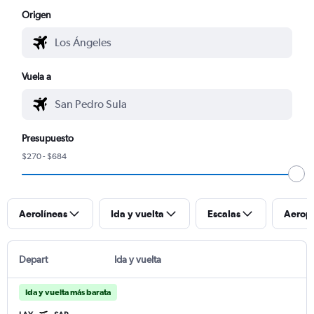
Origen
Vuela a
Presupuesto
$270 - $684
Aerolíneas
Ida y vuelta
Escalas
Aerop
Depart
Ida y vuelta
Ida y vuelta más barata