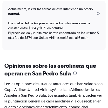
12
categories.
Actualmente, las tarifas aéreas de esta ruta tienen un precio
The
normal
.
chart
has
Los vuelos de Los Ángeles a San Pedro Sula generalmente
1
cuestan entre $384 y $671 en octubre.
Y
axis
El precio de ida y vuelta más barato encontrado en los últimos 5
displaying
días fue de $574 con United Airlines (del 2 oct. al 6 oct.).
values.
Range:
0
to
750.
Opiniones sobre las aerolíneas que
operan en San Pedro Sula
Lee las opiniones de usuarios anteriores que han volado con
Copa Airlines,United AirlinesyAmerican Airlines desde Los
Ángeles a San Pedro Sula. Los usuarios también pueden ver
la puntuación general de cada aerolínea y la que reciben en
cuanto a opciones de entretenimiento, comodidad,