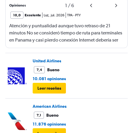
1
/
6
Opiniones
10,0
Excelente
Luz
,
jul. 2026
TPA
-
PTY
Atención y puntualidad aunque tuvo retraso de 21
minutos No se consideró tiempo de ruta para terminales
en Panama y casi pierdo conexión Internet debería ser
gratis
United Airlines
Bueno
7,4
10.081 opiniones
Leer reseñas
American Airlines
Bueno
7,1
11.876 opiniones