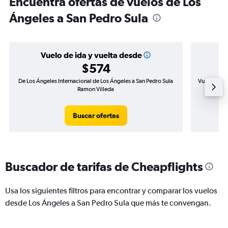
Encuentra ofertas de vuelos de Los
Ángeles a San Pedro Sula
Vuelo de ida y vuelta desde
$574
De Los Ángeles Internacional de Los Ángeles a San Pedro Sula
Vuelo de id
Ramon Villeda
Buscar ofertas
Buscador de tarifas de Cheapflights
Usa los siguientes filtros para encontrar y comparar los vuelos
desde Los Ángeles a San Pedro Sula que más te convengan.