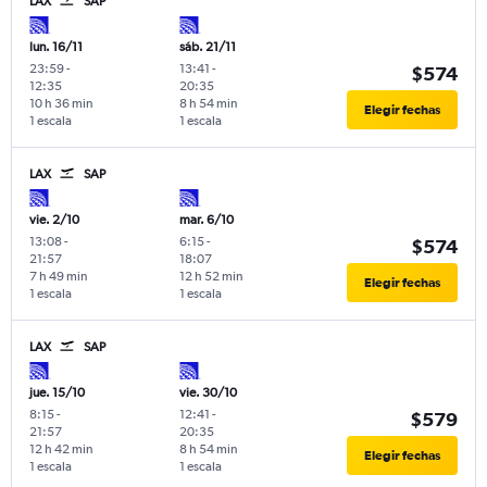
LAX
SAP
lun. 16/11
sáb. 21/11
23:59
-
13:41
-
$574
12:35
20:35
10 h 36 min
8 h 54 min
Elegir fechas
1 escala
1 escala
LAX
SAP
vie. 2/10
mar. 6/10
13:08
-
6:15
-
$574
21:57
18:07
7 h 49 min
12 h 52 min
Elegir fechas
1 escala
1 escala
LAX
SAP
jue. 15/10
vie. 30/10
8:15
-
12:41
-
$579
21:57
20:35
12 h 42 min
8 h 54 min
Elegir fechas
1 escala
1 escala