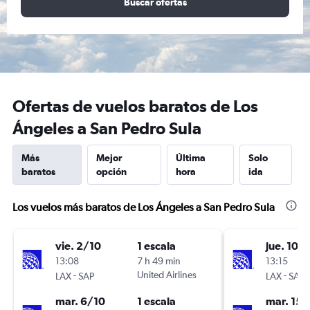
Buscar ofertas
Ofertas de vuelos baratos de Los
Ángeles a San Pedro Sula
Más
Mejor
Última
Solo
baratos
opción
hora
ida
Los vuelos más baratos de Los Ángeles a San Pedro Sula
vie. 2/10
1 escala
jue. 10/
13:08
7 h 49 min
13:15
-
United Airlines
-
LAX
SAP
LAX
SAP
mar. 6/10
1 escala
mar. 15/