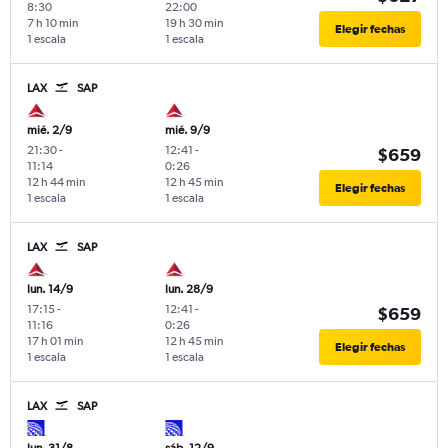
8:30
22:00
7 h 10 min
19 h 30 min
Elegir fechas
1 escala
1 escala
LAX
SAP
mié. 2/9
mié. 9/9
21:30
-
12:41
-
$659
11:14
0:26
12 h 44 min
12 h 45 min
Elegir fechas
1 escala
1 escala
LAX
SAP
lun. 14/9
lun. 28/9
17:15
-
12:41
-
$659
11:16
0:26
17 h 01 min
12 h 45 min
Elegir fechas
1 escala
1 escala
LAX
SAP