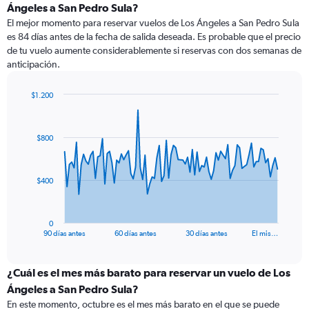
Ángeles a San Pedro Sula?
El mejor momento para reservar vuelos de Los Ángeles a San Pedro Sula
es 84 días antes de la fecha de salida deseada. Es probable que el precio
de tu vuelo aumente considerablemente si reservas con dos semanas de
anticipación.
$1.200
Chart
Chart
graphic.
with
91
$800
data
points.
The
$400
chart
has
1
0
X
End
90 días antes
60 días antes
30 días antes
El mis…
of
axis
interactive
displaying
chart
categories.
¿Cuál es el mes más barato para reservar un vuelo de Los
Range:
Ángeles a San Pedro Sula?
91
En este momento, octubre es el mes más barato en el que se puede