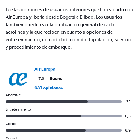
has
Lee las opiniones de usuarios anteriores que han volado con
1
Y
Air Europa y Iberia desde Bogotá a Bilbao. Los usuarios
axis
también pueden ver la puntuación general de cada
displaying
aerolínea y la que reciben en cuanto a opciones de
values.
entretenimiento, comodidad, comida, tripulación, servicio
Range:
0
y procedimiento de embarque.
to
1200.
Air Europa
Bueno
7,0
631 opiniones
Abordaje
7,1
Entretenimiento
6,5
Confort
6,9
Comida