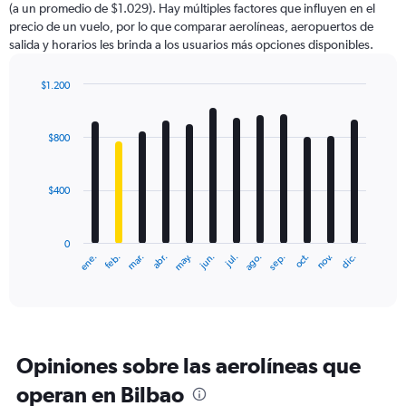
(a un promedio de $1.029). Hay múltiples factores que influyen en el
has
precio de un vuelo, por lo que comparar aerolíneas, aeropuertos de
1
salida y horarios les brinda a los usuarios más opciones disponibles.
Y
axis
displaying
$1.200
values.
Bar
Chart
Range:
graphic.
chart
with
0
$800
12
to
bars.
1800.
$400
The
chart
has
0
1
ene.
feb.
mar.
abr.
may.
jun.
jul.
ago.
sep.
oct.
nov.
dic.
X
End
of
axis
interactive
displaying
chart
categories.
Range:
12
Opiniones sobre las aerolíneas que
categories.
The
operan en Bilbao
chart