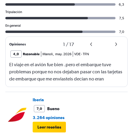
6,3
Tripulación
7,5
En general
7,0
1
/
17
Opiniones
4,0
Razonable
Manoli
,
may. 2026
VDE
-
TFN
El viaje en el avión fue bien .pero el embarque tuve
problemas porque no nos dejaban pasar con las tarjetas
de embarque que me enviasteis decían no eran
completas nonponia vuelo y querían los billetes y yo no
los tenía casi perdemos el vuelo.suerte de una chica que
nos dejó pasar
Iberia
Bueno
7,0
3.264 opiniones
Leer reseñas