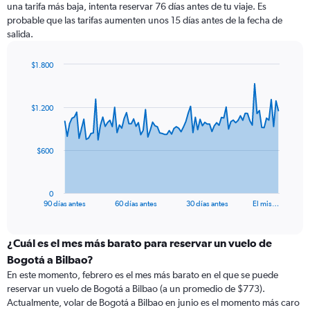
una tarifa más baja, intenta reservar 76 días antes de tu viaje. Es
probable que las tarifas aumenten unos 15 días antes de la fecha de
salida.
$1.800
Chart
Chart
graphic.
with
91
$1.200
data
points.
The
$600
chart
has
1
0
X
End
90 días antes
60 días antes
30 días antes
El mis…
of
axis
interactive
displaying
chart
categories.
¿Cuál es el mes más barato para reservar un vuelo de
Range:
Bogotá a Bilbao?
91
En este momento, febrero es el mes más barato en el que se puede
categories.
reservar un vuelo de Bogotá a Bilbao (a un promedio de $773).
The
Actualmente, volar de Bogotá a Bilbao en junio es el momento más caro
chart