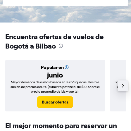
Encuentra ofertas de vuelos de
Bogotá a Bilbao
Popular en
junio
Mayor demanda de vuelos basada en las búsquedas. Posible
Los precio
subida de precios del 5% (aumento potencial de $55 sobre el
de precio
precio promedio de ida y vuelta).
Buscar ofertas
El mejor momento para reservar un