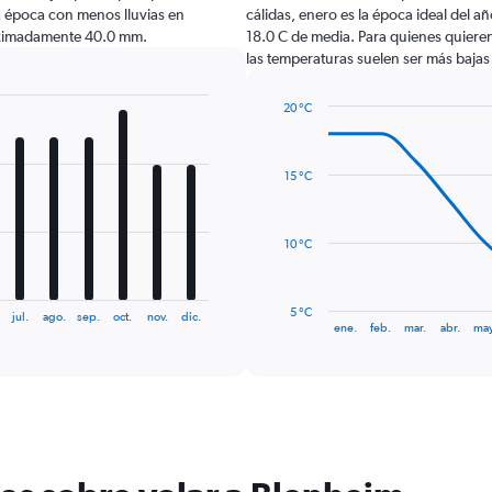
a época con menos lluvias en
cálidas, enero es la época ideal del a
oximadamente 40.0 mm.
18.0 C de media. Para quienes quieren h
las temperaturas suelen ser más bajas 
20 °C
Line
Chart
graphic.
chart
with
15 °C
14
data
points.
10 °C
The
chart
has
5 °C
jul.
ago.
sep.
oct.
nov.
dic.
1
End
ene.
feb.
mar.
abr.
may
of
X
interactive
axis
chart
displaying
categories.
Range:
14
categories.
The