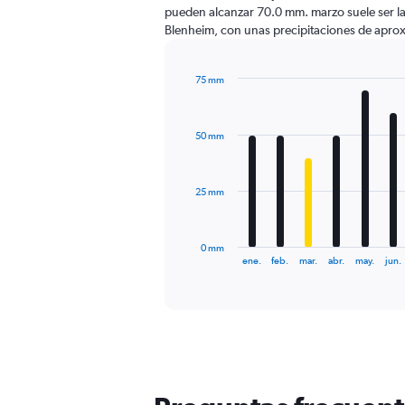
pueden alcanzar 70.0 mm. marzo suele ser l
Blenheim, con unas precipitaciones de apr
75 mm
Bar
Chart
graphic.
chart
with
50 mm
12
bars.
The
25 mm
chart
has
1
0 mm
X
End
ene.
feb.
mar.
abr.
may.
jun.
of
axis
interactive
displaying
chart
categories.
Range:
12
categories.
The
chart