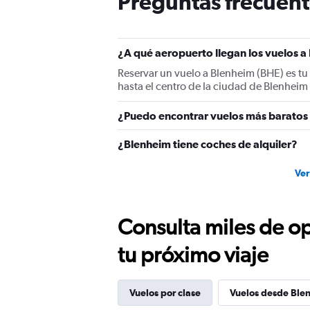
Preguntas frecuent
has
1
Y
axis
¿A qué aeropuerto llegan los vuelos a
displaying
values.
Reservar un vuelo a Blenheim (BHE) es tu
Range:
hasta el centro de la ciudad de Blenheim
0
to
¿Puedo encontrar vuelos más baratos 
75.
¿Blenheim tiene coches de alquiler?
Ver
Consulta miles de op
tu próximo viaje
Vuelos por clase
Vuelos desde Ble