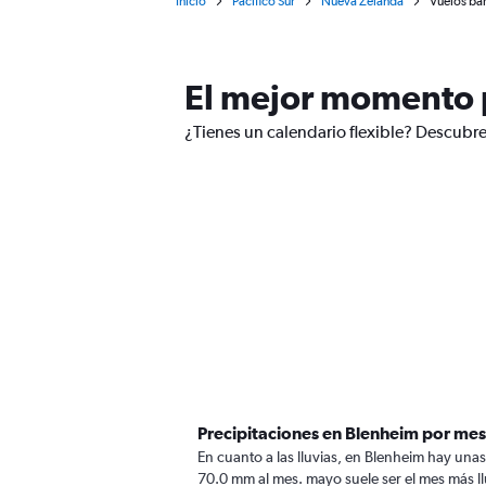
Inicio
Pacífico Sur
Nueva Zelanda
Vuelos ba
El mejor momento p
¿Tienes un calendario flexible? Descubre
Precipitaciones en Blenheim por mes
En cuanto a las lluvias, en Blenheim hay unas 
70.0 mm al mes. mayo suele ser el mes más ll