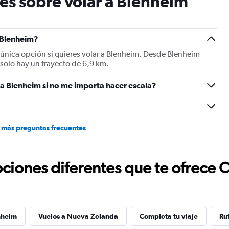
es sobre volar a Blenheim
chart
has
1
Y
 Blenheim?
axis
 única opción si quieres volar a Blenheim. Desde Blenheim
displaying
 solo hay un trayecto de 6,9 km.
values.
Range:
a Blenheim si no me importa hacer escala?
5
to
20.
 más preguntas frecuentes
ciones diferentes que te ofrece 
nheim
Vuelos a Nueva Zelanda
Completa tu viaje
Ru