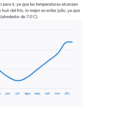
ño para ir, ya que las temperaturas alcanzan
uir del frío, lo mejor es evitar julio, ya que
(alrededor de 7.0 C).
.
jun.
jul.
ago.
sep.
oct.
nov.
dic.