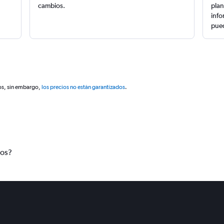
cambios.
plan
info
pued
os, sin embargo,
los precios no están garantizados
.
tos?