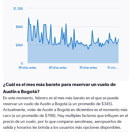
$1.200
Chart
Chart
graphic.
with
91
$800
data
points.
The
$400
chart
has
1
0
X
End
90 días antes
60 días antes
30 días antes
El mis…
of
axis
interactive
displaying
chart
categories.
¿Cuál es el mes más barato para reservar un vuelo de
Range:
Austin a Bogotá?
91
En este momento, febrero es el mes más barato en el que se puede
categories.
reservar un vuelo de Austin a Bogotá (a un promedio de $345).
The
Actualmente, volar de Austin a Bogotá en diciembre es el momento más
chart
caro (a un promedio de $788). Hay múltiples factores que influyen en el
has
precio de un vuelo, por lo que comparar aerolíneas, aeropuertos de
1
salida y horarios les brinda a los usuarios más opciones disponibles.
Y