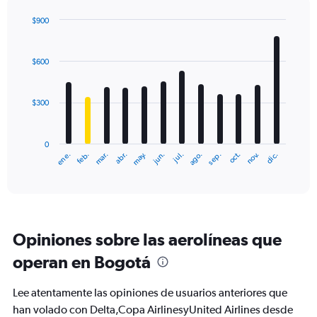
axis
displaying
$900
values.
Bar
Chart
Range:
graphic.
chart
with
0
$600
12
to
bars.
1200.
$300
The
chart
has
0
1
ene.
abr.
jul.
oct.
mar.
jun.
sep.
dic.
feb.
may.
ago.
nov.
X
End
of
axis
interactive
displaying
chart
categories.
Range:
12
Opiniones sobre las aerolíneas que
categories.
The
operan en Bogotá
chart
has
Lee atentamente las opiniones de usuarios anteriores que
1
Y
han volado con Delta,Copa AirlinesyUnited Airlines desde