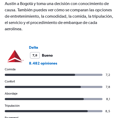
axis
Austin a Bogotá y toma una decisión con conocimiento de
displaying
causa. También puedes ver cómo se comparan las opciones
values.
de entretenimiento, la comodidad, la comida, la tripulación,
Range:
0
el servicio y el procedimiento de embarque de cada
to
aerolínea.
900.
Delta
Bueno
7,8
8.482 opiniones
Comida
7,2
Confort
7,8
Abordaje
8,1
Tripulación
8,5
En general