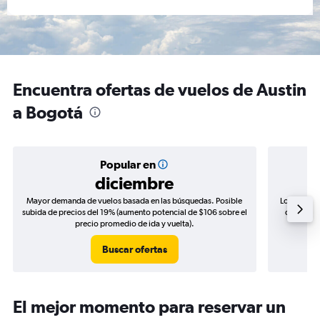
Encuentra ofertas de vuelos de Austin
a Bogotá
Popular en
diciembre
Mayor demanda de vuelos basada en las búsquedas. Posible
Los precio
subida de precios del 19% (aumento potencial de $106 sobre el
de precio
precio promedio de ida y vuelta).
Buscar ofertas
El mejor momento para reservar un