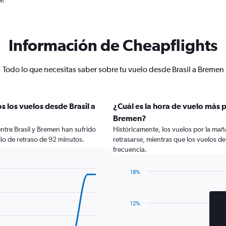
en
Información de Cheapflights
Todo lo que necesitas saber sobre tu vuelo desde Brasil a Bremen
 los vuelos desde Brasil a
¿Cuál es la hora de vuelo más p
Bremen?
ntre Brasil y Bremen han sufrido
Históricamente, los vuelos por la ma
io de retraso de 92 minutos.
retrasarse, mientras que los vuelos d
frecuencia.
18%
Bar
Chart
graphic.
chart
with
12%
4
bars.