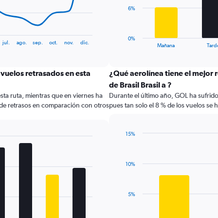
The
6%
chart
has
1
0%
jul.
ago.
sep.
oct.
nov.
dic.
X
End
Mañana
Tard
of
axis
interactive
displaying
chart
categories.
vuelos retrasados en esta
¿Qué aerolínea tiene el mejor 
Range:
de Brasil Brasil a ?
4
sta ruta, mientras que en viernes ha
Durante el último año, GOL ha sufrido
categories.
 de retrasos en comparación con otros
pues tan solo el 8 % de los vuelos se 
The
chart
has
15%
1
Bar
Chart
Y
graphic.
chart
axis
with
displaying
10%
3
values.
bars.
Range:
0
The
5%
to
chart
18.
has