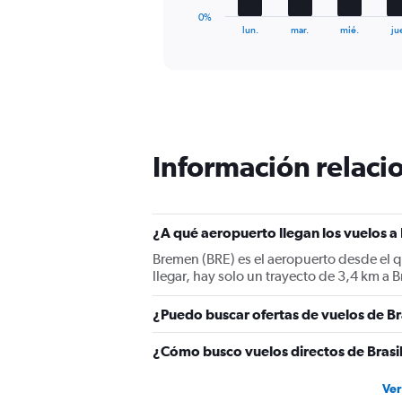
1
0%
X
End
lun.
mar.
mié.
ju
of
axis
interactive
displaying
chart
categories.
Range:
7
categories.
The
Información relacio
chart
has
1
Y
¿A qué aeropuerto llegan los vuelos a
axis
displaying
Bremen (BRE) es el aeropuerto desde el q
values.
llegar, hay solo un trayecto de 3,4 km a
Range:
0
¿Puedo buscar ofertas de vuelos de Br
to
15.
¿Cómo busco vuelos directos de Brasi
Ver