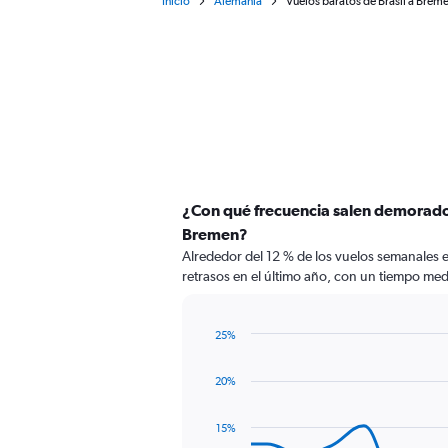
Inicio
Alemania
Vuelos baratos de Brasil a Brem
¿Con qué frecuencia salen demorados
Bremen?
Alrededor del 12 % de los vuelos semanales e
retrasos en el último año, con un tiempo med
25%
Line
Chart
graphic.
chart
20%
with
14
data
15%
points.