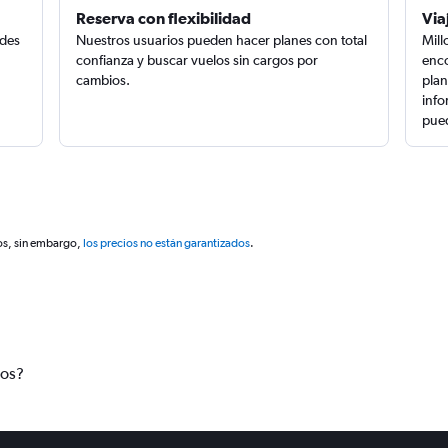
Reserva con flexibilidad
Via
edes
Nuestros usuarios pueden hacer planes con total
Mill
confianza y buscar vuelos sin cargos por
enco
cambios.
plan
info
pued
os, sin embargo,
los precios no están garantizados
.
tos?