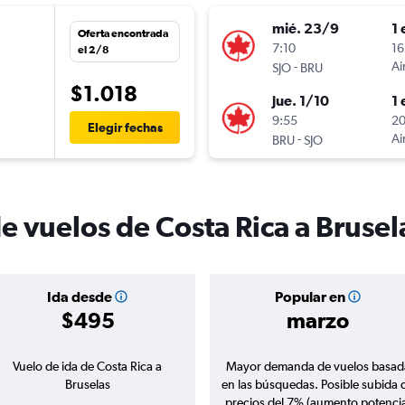
mié. 23/9
1 
Oferta encontrada
n
7:10
16
el 2/8
-
Ai
SJO
BRU
$1.018
jue. 1/10
1 
9:55
20
Elegir fechas
-
Ai
BRU
SJO
e vuelos de Costa Rica a Brusel
Ida desde
Popular en
$495
marzo
Vuelo de ida de Costa Rica a
Mayor demanda de vuelos basad
Bruselas
en las búsquedas. Posible subida 
precios del 7% (aumento potencia