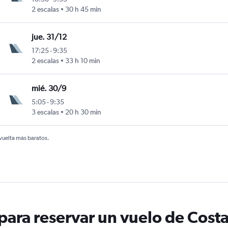
2 escalas
30 h 45 min
jue. 31/12
17:25
-
9:35
2 escalas
33 h 10 min
mié. 30/9
5:05
-
9:35
3 escalas
20 h 30 min
 vuelta más baratos.
ara reservar un vuelo de Costa 