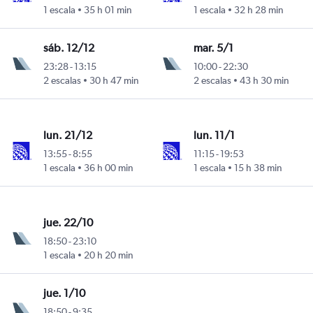
1 escala
35 h 01 min
1 escala
32 h 28 min
sáb. 12/12
mar. 5/1
23:28
-
13:15
10:00
-
22:30
2 escalas
30 h 47 min
2 escalas
43 h 30 min
lun. 21/12
lun. 11/1
13:55
-
8:55
11:15
-
19:53
1 escala
36 h 00 min
1 escala
15 h 38 min
jue. 22/10
18:50
-
23:10
1 escala
20 h 20 min
jue. 1/10
18:50
-
9:35