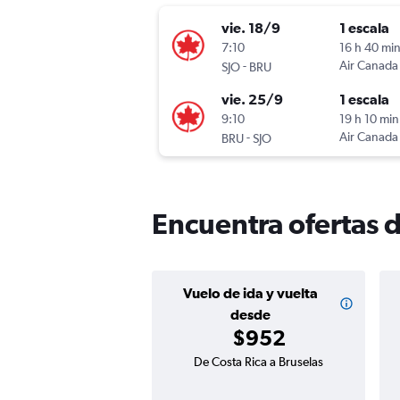
vie. 18/9
1 escala
7:10
16 h 40 mi
-
Air Canada
SJO
BRU
vie. 25/9
1 escala
9:10
19 h 10 min
-
Air Canada
BRU
SJO
Encuentra ofertas d
Vuelo de ida y vuelta
desde
$952
De Costa Rica a Bruselas