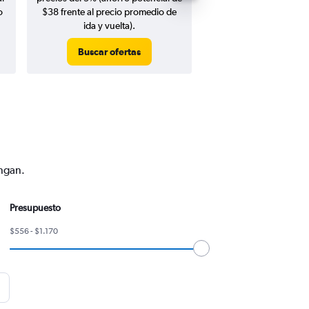
o
$38 frente al precio promedio de
ida y vuelta).
Buscar ofertas
Buscar ofert
engan.
Presupuesto
$556 - $1.170