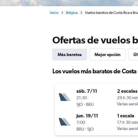
Inicio
Bélgica
Vuelos baratos de Costa Rica a Bru
Ofertas de vuelos b
Más baratos
Mejor opción
Úl
Los vuelos más baratos de Costa 
sáb. 7/11
2 escalas
21:30
29 h 30 mi
-
Varias aero
SJO
BRU
jue. 19/11
1 escala
7:00
17 h 30 mi
-
Varias aero
BRU
SJO