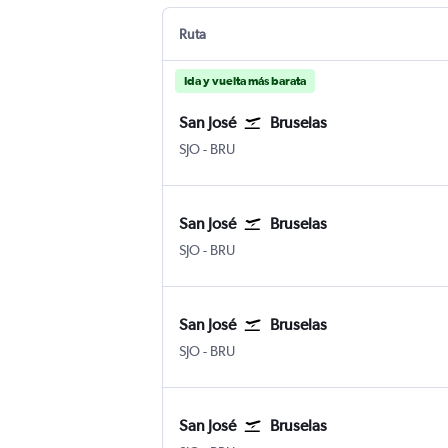
Ruta
Ida y vuelta más barata
San José
Bruselas
SJO
-
BRU
San José
Bruselas
SJO
-
BRU
San José
Bruselas
SJO
-
BRU
San José
Bruselas