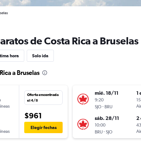
selas
aratos de Costa Rica a Bruselas
tima hora
Solo ida
Rica a Bruselas
mié. 18/11
1 
Oferta encontrada
n
9:20
15
el 4/8
líneas
-
Ai
SJO
BRU
$961
sáb. 28/11
2 
n
10:00
43
Elegir fechas
líneas
-
Ai
BRU
SJO