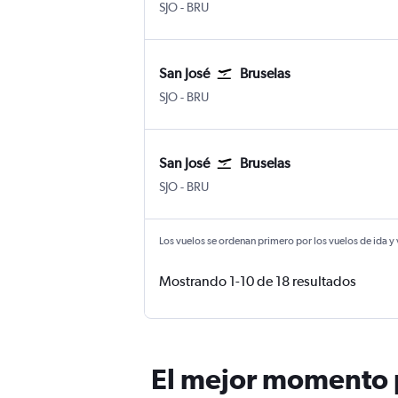
SJO
-
BRU
San José
Bruselas
SJO
-
BRU
San José
Bruselas
SJO
-
BRU
Los vuelos se ordenan primero por los vuelos de ida y
Mostrando 1-10 de 18 resultados
El mejor momento p