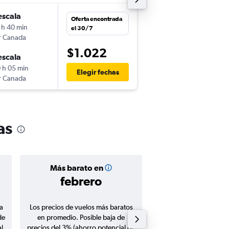
escala
mar. 10/11
Oferta encontrada
 h 40 min
21:00
el 30/7
r Canada
-
SJO
BRU
$1.022
escala
dom. 29/11
 h 05 min
20:10
Elegir fechas
r Canada
-
BRU
SJO
as
Más barato en
Precio prom
febrero
$1.12
a
Los precios de vuelos más baratos
Promedio de vuelos de 
de
en promedio. Posible baja de
en agosto 20
l
precios del 3% (ahorro potencial de