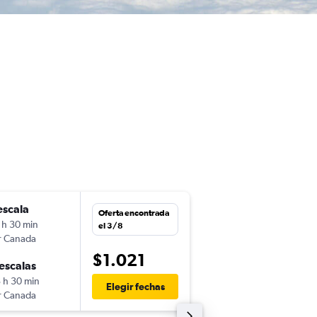
escala
lun. 21/12
Oferta encontrada
 h 30 min
9:20
el 3/8
r Canada
-
SJO
BRU
$1.021
escalas
lun. 11/1
 h 30 min
10:00
Elegir fechas
r Canada
-
BRU
SJO