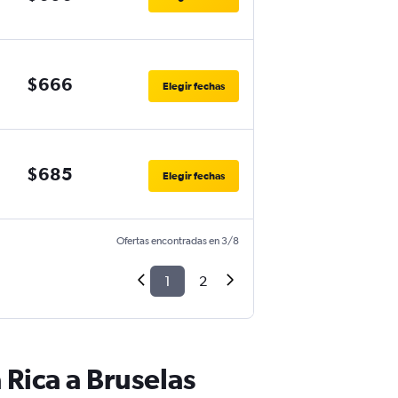
$666
Elegir fechas
$685
Elegir fechas
Ofertas encontradas en 3/8
1
2
Rica a Bruselas