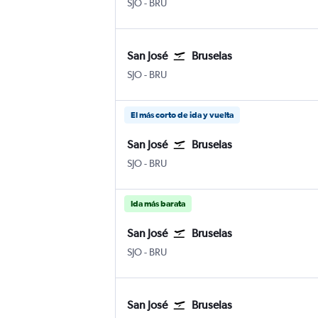
SJO
-
BRU
San José
Bruselas
SJO
-
BRU
El más corto de ida y vuelta
San José
Bruselas
SJO
-
BRU
Ida más barata
San José
Bruselas
SJO
-
BRU
San José
Bruselas