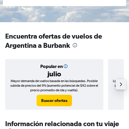
Encuentra ofertas de vuelos de
Argentina a Burbank
Popular en
julio
Mayor demanda de vuelos basada en las búsquedas. Posible
Los precio
subida de precios del 9% (aumento potencial de $92 sobre el
de precios
precio promedio de ida y vuelta).
Buscar ofertas
Información relacionada con tu viaje