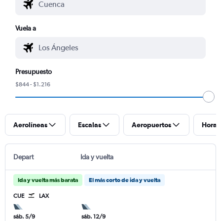
Vuela a
Presupuesto
$844 - $1.216
Aerolíneas
Escalas
Aeropuertos
Horar
Depart
Ida y vuelta
Ida y vuelta más barata
El más corto de ida y vuelta
CUE
LAX
sáb. 5/9
sáb. 12/9