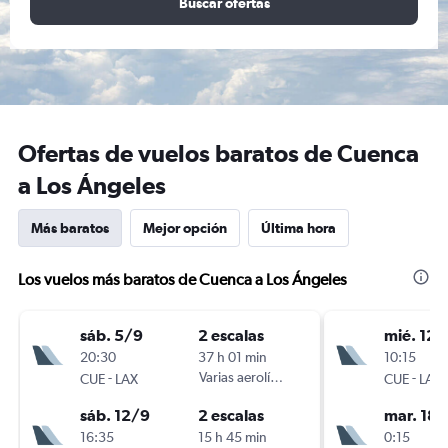
Buscar ofertas
Ofertas de vuelos baratos de Cuenca
a Los Ángeles
Más baratos
Mejor opción
Última hora
Los vuelos más baratos de Cuenca a Los Ángeles
sáb. 5/9
2 escalas
mié. 12/
20:30
37 h 01 min
10:15
-
Varias aerolíneas
-
CUE
LAX
CUE
LAX
sáb. 12/9
2 escalas
mar. 18/
16:35
15 h 45 min
0:15