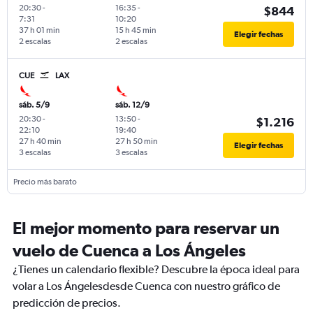
20:30
-
16:35
-
$844
7:31
10:20
37 h 01 min
15 h 45 min
Elegir fechas
2 escalas
2 escalas
CUE
LAX
sáb. 5/9
sáb. 12/9
20:30
-
13:50
-
$1.216
22:10
19:40
27 h 40 min
27 h 50 min
Elegir fechas
3 escalas
3 escalas
Precio más barato
El mejor momento para reservar un
vuelo de Cuenca a Los Ángeles
¿Tienes un calendario flexible? Descubre la época ideal para
volar a Los Ángelesdesde Cuenca con nuestro gráfico de
predicción de precios.