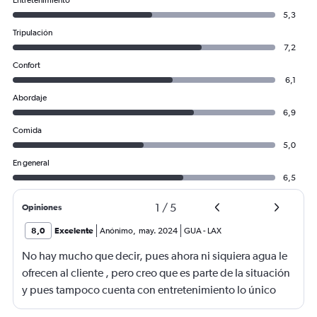
Entretenimiento
5,3
Tripulación
7,2
Confort
6,1
Abordaje
6,9
Comida
5,0
En general
6,5
1
/
5
Opiniones
8,0
Excelente
Anónimo
,
may. 2024
GUA
-
LAX
No hay mucho que decir, pues ahora ni siquiera agua le
ofrecen al cliente , pero creo que es parte de la situación
y pues tampoco cuenta con entretenimiento lo único
que complementa es ver limpio el avión y la tripulación