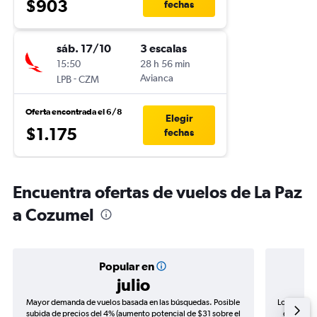
$903
fechas
sáb. 17/10
3 escalas
15:50
28 h 56 min
-
Avianca
LPB
CZM
Oferta encontrada el 6/8
Elegir
$1.175
fechas
Encuentra ofertas de vuelos de La Paz
a Cozumel
Popular en
julio
Mayor demanda de vuelos basada en las búsquedas. Posible
Los precio
subida de precios del 4% (aumento potencial de $31 sobre el
de precio