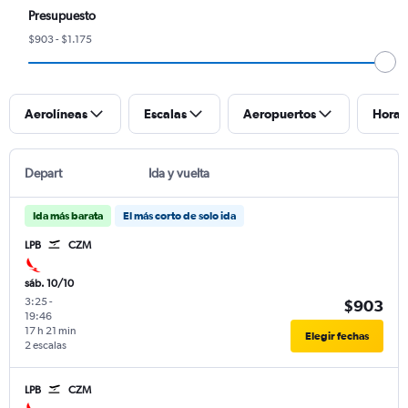
Presupuesto
$903 - $1.175
Aerolíneas
Escalas
Aeropuertos
Horar
Depart
Ida y vuelta
Ida más barata
El más corto de solo ida
LPB
CZM
sáb. 10/10
3:25
-
$903
19:46
17 h 21 min
Elegir fechas
2 escalas
LPB
CZM