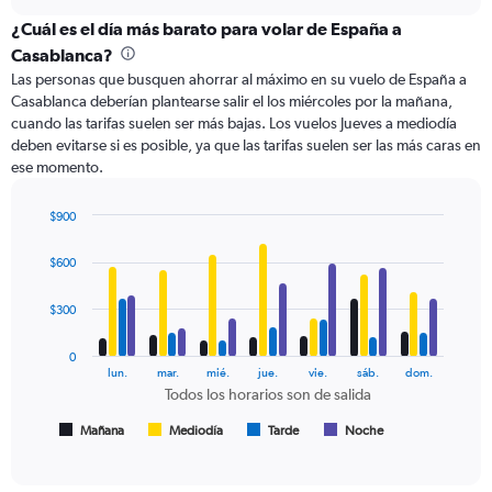
axis
chart
displaying
¿Cuál es el día más barato para volar de España a
categories.
Casablanca?
Range:
Las personas que busquen ahorrar al máximo en su vuelo de España a
6
Casablanca deberían plantearse salir el los miércoles por la mañana,
categories.
cuando las tarifas suelen ser más bajas. Los vuelos Jueves a mediodía
The
deben evitarse si es posible, ya que las tarifas suelen ser las más caras en
chart
ese momento.
has
2
Y
$900
axes
Bar
Chart
displaying
graphic.
chart
$600
with
Avg.
4
Price
data
$300
and
series.
Number
of
0
The
lun.
mar.
mié.
jue.
vie.
sáb.
dom.
flights.
chart
Todos los horarios son de salida
has
1
Mañana
Mediodía
Tarde
Noche
End
of
X
interactive
axis
chart