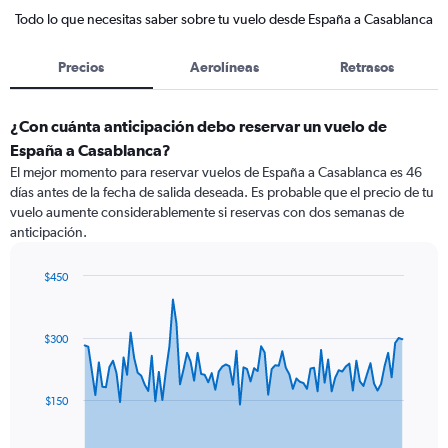
Todo lo que necesitas saber sobre tu vuelo desde España a Casablanca
Precios
Aerolíneas
Retrasos
¿Con cuánta anticipación debo reservar un vuelo de
España a Casablanca?
El mejor momento para reservar vuelos de España a Casablanca es 46
días antes de la fecha de salida deseada. Es probable que el precio de tu
vuelo aumente considerablemente si reservas con dos semanas de
anticipación.
$450
Chart
Chart
graphic.
with
91
$300
data
points.
The
$150
chart
has