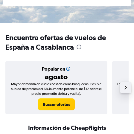
Encuentra ofertas de vuelos de
España a Casablanca
Popular en
agosto
Mayor demanda de vuelos basada en las búsquedas. Posible
Los precio
subida de precios del 6% (aumento potencial de $12 sobre el
de precio
precio promedio de ida y vuelta).
Buscar ofertas
Información de Cheapflights