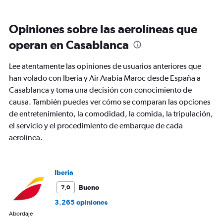
displaying
Todos
los
Opiniones sobre las aerolíneas que
horarios
son
operan en Casablanca
de
salida.
Lee atentamente las opiniones de usuarios anteriores que
Range:
7
han volado con Iberia y Air Arabia Maroc desde España a
categories.
Casablanca y toma una decisión con conocimiento de
The
causa. También puedes ver cómo se comparan las opciones
chart
de entretenimiento, la comodidad, la comida, la tripulación,
has
1
el servicio y el procedimiento de embarque de cada
Y
aerolínea.
axis
displaying
values.
Range:
Iberia
0
Bueno
7,0
to
900.
3.265 opiniones
Abordaje