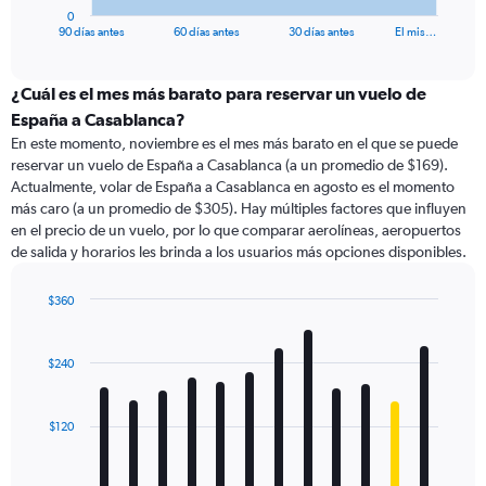
1
0
X
End
90 días antes
60 días antes
30 días antes
El mis…
of
axis
interactive
displaying
chart
categories.
¿Cuál es el mes más barato para reservar un vuelo de
Range:
España a Casablanca?
91
En este momento, noviembre es el mes más barato en el que se puede
categories.
reservar un vuelo de España a Casablanca (a un promedio de $169).
The
Actualmente, volar de España a Casablanca en agosto es el momento
chart
más caro (a un promedio de $305). Hay múltiples factores que influyen
has
en el precio de un vuelo, por lo que comparar aerolíneas, aeropuertos
1
de salida y horarios les brinda a los usuarios más opciones disponibles.
Y
axis
displaying
$360
values.
Bar
Chart
Range:
graphic.
chart
with
0
$240
12
to
bars.
450.
$120
The
chart
has