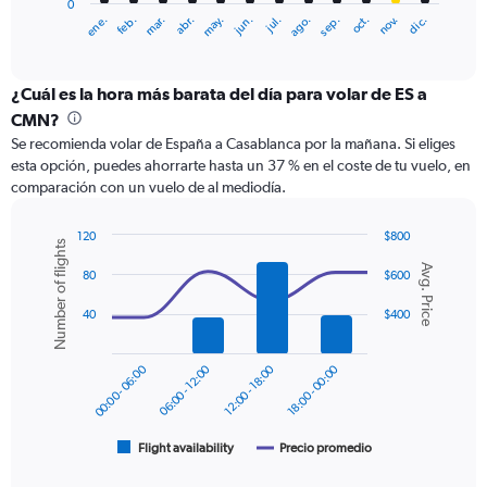
0
1
ene.
feb.
mar.
abr.
may.
jun.
jul.
ago.
sep.
oct.
nov.
dic.
X
End
of
axis
interactive
displaying
chart
categories.
¿Cuál es la hora más barata del día para volar de ES a
Range:
CMN?
12
Se recomienda volar de España a Casablanca por la mañana. Si eliges
categories.
esta opción, puedes ahorrarte hasta un 37 % en el coste de tu vuelo, en
The
comparación con un vuelo de al mediodía.
chart
has
1
120
$800
Number of flights
Y
Combination
Chart
Avg. Price
graphic.
chart
axis
80
$600
with
displaying
2
40
$400
values.
data
Range:
series.
0
00:00 - 06:00
06:00 - 12:00
12:00 - 18:00
18:00 - 00:00
to
The
360.
chart
has
1
Flight availability
Precio promedio
End
of
X
interactive