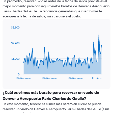
En promedio, reservar 62 días antes de la fecha de salida prevista es el
mejor momento para conseguir vuelos baratos de Denver a Aeropuerto
París-Charles de Gaulle. La tendencia general es que cuanto más te
acerques a la fecha de salida, más caro será el vuelo.
$3.600
Chart
Chart
graphic.
with
91
$2.400
data
points.
The
$1.200
chart
has
1
0
X
End
90 días antes
60 días antes
30 días antes
El mis…
of
axis
interactive
displaying
chart
categories.
¿Cuál es el mes más barato para reservar un vuelo de
Range:
Denver a Aeropuerto París-Charles de Gaulle?
91
En este momento, febrero es el mes más barato en el que se puede
categories.
reservar un vuelo de Denver a Aeropuerto París-Charles de Gaulle (a un
The