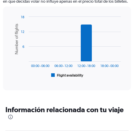
en que decidas volar no influye apenas en el precio total de los billetes.
The
chart
has
18
1
Bar
Chart
Number of flights
Y
graphic.
chart
axis
12
with
6
displaying
bars.
values.
6
Range:
The
0
chart
to
has
1500.
00:00 - 06:00
06:00 - 12:00
12:00 - 18:00
18:00 - 00:00
1
Flight availability
X
End
of
axis
interactive
displaying
chart
categories.
Range:
6
Información relacionada con tu viaje
categories.
The
chart
has
1