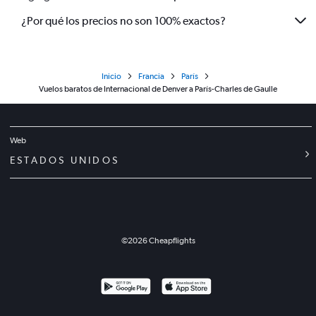
¿Por qué los precios no son 100% exactos?
Inicio
Francia
París
Vuelos baratos de Internacional de Denver a París-Charles de Gaulle
Web
ESTADOS UNIDOS
©
2026
Cheapflights