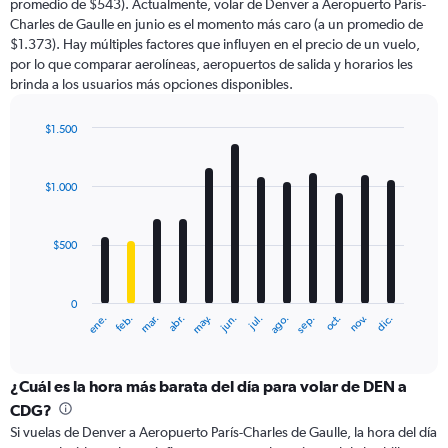
promedio de $543). Actualmente, volar de Denver a Aeropuerto París-
chart
Charles de Gaulle en junio es el momento más caro (a un promedio de
has
$1.373). Hay múltiples factores que influyen en el precio de un vuelo,
1
por lo que comparar aerolíneas, aeropuertos de salida y horarios les
Y
brinda a los usuarios más opciones disponibles.
axis
displaying
values.
$1.500
Range:
Bar
Chart
0
graphic.
chart
with
to
$1.000
12
3600.
bars.
$500
The
chart
has
0
1
ene.
feb.
mar.
abr.
may.
jun.
jul.
ago.
sep.
oct.
nov.
dic.
X
End
of
axis
interactive
displaying
chart
categories.
¿Cuál es la hora más barata del día para volar de DEN a
Range:
CDG?
12
Si vuelas de Denver a Aeropuerto París-Charles de Gaulle, la hora del día
categories.