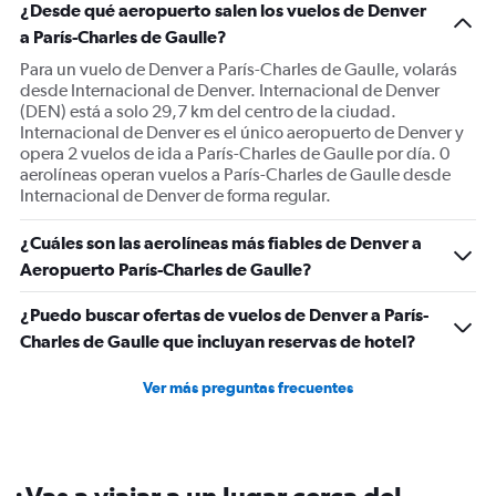
¿Desde qué aeropuerto salen los vuelos de Denver
Y
a París-Charles de Gaulle?
axis
displaying
Para un vuelo de Denver a París-Charles de Gaulle, volarás
Number
desde Internacional de Denver. Internacional de Denver
of
(DEN) está a solo 29,7 km del centro de la ciudad.
flights.
Internacional de Denver es el único aeropuerto de Denver y
Range:
opera 2 vuelos de ida a París-Charles de Gaulle por día. 0
0
aerolíneas operan vuelos a París-Charles de Gaulle desde
to
Internacional de Denver de forma regular.
18.
¿Cuáles son las aerolíneas más fiables de Denver a
Aeropuerto París-Charles de Gaulle?
¿Puedo buscar ofertas de vuelos de Denver a París-
Charles de Gaulle que incluyan reservas de hotel?
Ver más preguntas frecuentes