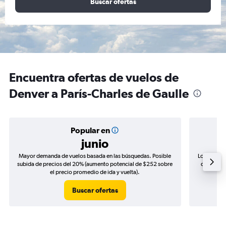
Buscar ofertas
Encuentra ofertas de vuelos de
Denver a París-Charles de Gaulle
Popular en
junio
Mayor demanda de vuelos basada en las búsquedas. Posible
Los precio
subida de precios del 20% (aumento potencial de $252 sobre
de precios
el precio promedio de ida y vuelta).
Buscar ofertas