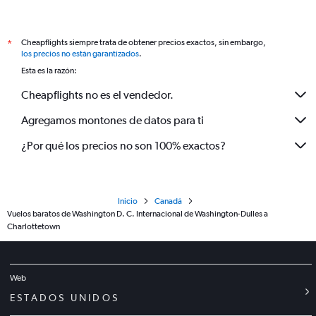
Cheapflights siempre trata de obtener precios exactos, sin embargo,
*
los precios no están garantizados
.
Esta es la razón:
Cheapflights no es el vendedor.
Agregamos montones de datos para ti
¿Por qué los precios no son 100% exactos?
Inicio
Canadá
Vuelos baratos de Washington D. C. Internacional de Washington-Dulles a
Charlottetown
Web
ESTADOS UNIDOS