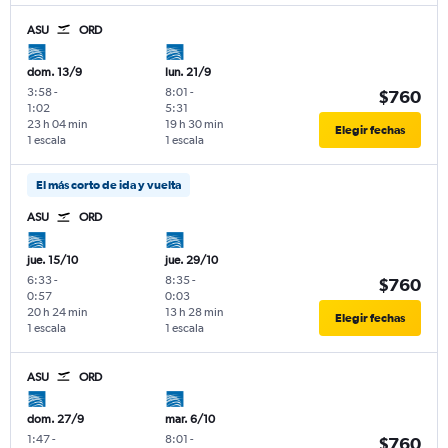
ASU
ORD
dom. 13/9
lun. 21/9
3:58
-
8:01
-
$760
1:02
5:31
23 h 04 min
19 h 30 min
Elegir fechas
1 escala
1 escala
El más corto de ida y vuelta
ASU
ORD
jue. 15/10
jue. 29/10
6:33
-
8:35
-
$760
0:57
0:03
20 h 24 min
13 h 28 min
Elegir fechas
1 escala
1 escala
ASU
ORD
dom. 27/9
mar. 6/10
1:47
-
8:01
-
$760