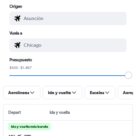
Origen
Vuela a
Presupuesto
$435 - $1.467
Aerolíneas
Ida y vuelta
Escalas
Aerop
Depart
Ida y vuelta
Ida y vuelta más barata