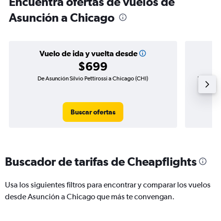
Encuentra ofertas de vuelos de
Asunción a Chicago
Vuelo de ida y vuelta desde
$699
De Asunción Silvio Pettirossi a Chicago (CHI)
Vuelo de 
Buscar ofertas
Buscador de tarifas de Cheapflights
Usa los siguientes filtros para encontrar y comparar los vuelos
desde Asunción a Chicago que más te convengan.