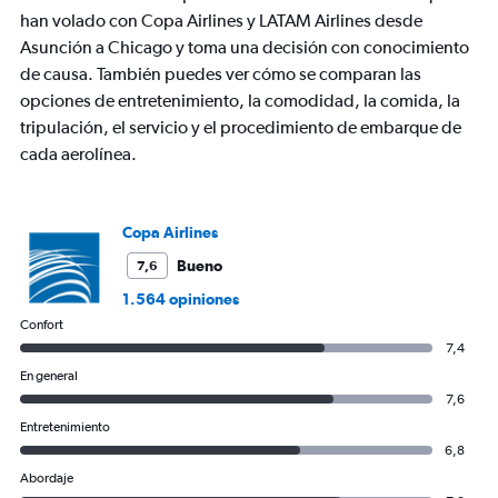
has
han volado con Copa Airlines y LATAM Airlines desde
1
Asunción a Chicago y toma una decisión con conocimiento
Y
axis
de causa. También puedes ver cómo se comparan las
displaying
opciones de entretenimiento, la comodidad, la comida, la
values.
tripulación, el servicio y el procedimiento de embarque de
Range:
cada aerolínea.
0
to
1800.
Copa Airlines
Bueno
7,6
1.564 opiniones
Confort
7,4
En general
7,6
Entretenimiento
6,8
Abordaje