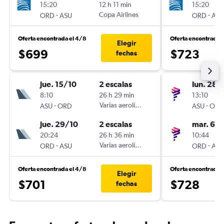
15:20
12 h 11 min
15:20
-
Copa Airlines
-
ORD
ASU
ORD
ASU
Oferta encontrada el 4/8
Oferta encontrada 
Elegir
$699
$723
fechas
jue. 15/10
2 escalas
lun. 28/
8:10
26 h 29 min
13:10
-
Varias aerolíneas
-
ASU
ORD
ASU
ORD
jue. 29/10
2 escalas
mar. 6/1
20:24
26 h 36 min
10:44
-
Varias aerolíneas
-
ORD
ASU
ORD
ASU
Oferta encontrada el 4/8
Oferta encontrada 
Elegir
$701
$728
fechas