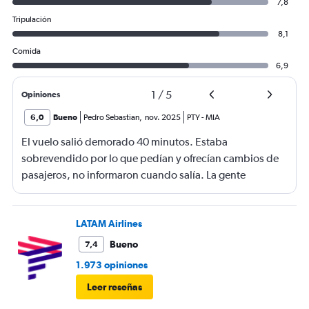
7,8
Tripulación
8,1
Comida
6,9
1
/
5
Opiniones
6,0
Bueno
Pedro Sebastian
,
nov. 2025
PTY
-
MIA
El vuelo salió demorado 40 minutos. Estaba
sobrevendido por lo que pedían y ofrecían cambios de
pasajeros, no informaron cuando salía. La gente
haciendo filas larguísimas para no quedarse sin viajar.
Mucha maleta de mano no había lugar. En mi caso se
terminó la comida me ofrecieron un solo menú.
LATAM Airlines
Bueno
7,4
1.973 opiniones
Leer reseñas