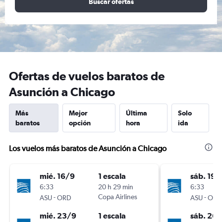
Buscar ofertas
Ofertas de vuelos baratos de
Asunción a Chicago
Más
Mejor
Última
Solo
baratos
opción
hora
ida
Los vuelos más baratos de Asunción a Chicago
mié. 16/9
1 escala
sáb. 19/
6:33
20 h 29 min
6:33
-
Copa Airlines
-
ASU
ORD
ASU
ORD
mié. 23/9
1 escala
sáb. 26