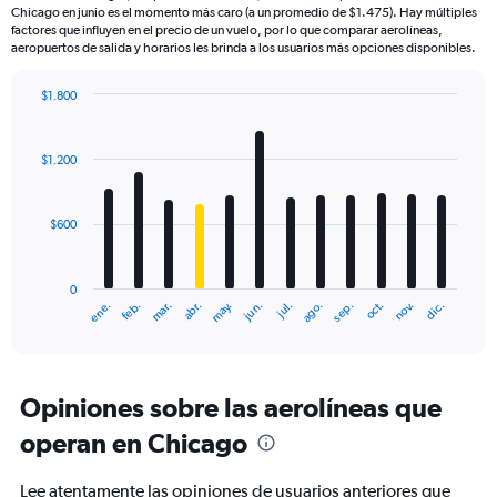
Chicago en junio es el momento más caro (a un promedio de $1.475). Hay múltiples
factores que influyen en el precio de un vuelo, por lo que comparar aerolíneas,
aeropuertos de salida y horarios les brinda a los usuarios más opciones disponibles.
$1.800
Bar
Chart
graphic.
chart
with
$1.200
12
bars.
$600
The
chart
has
0
1
mar.
jun.
sep.
dic.
ene.
abr.
jul.
oct.
feb.
may.
ago.
nov.
X
End
of
axis
interactive
displaying
chart
categories.
Range:
Opiniones sobre las aerolíneas que
12
operan en Chicago
categories.
The
chart
Lee atentamente las opiniones de usuarios anteriores que