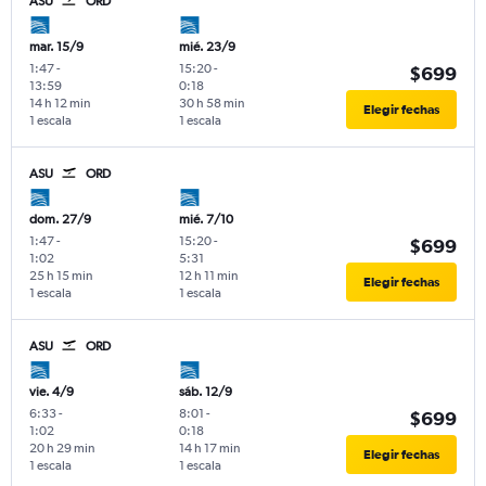
ASU
ORD
mar. 15/9
mié. 23/9
1:47
-
15:20
-
$699
13:59
0:18
14 h 12 min
30 h 58 min
Elegir fechas
1 escala
1 escala
ASU
ORD
dom. 27/9
mié. 7/10
1:47
-
15:20
-
$699
1:02
5:31
25 h 15 min
12 h 11 min
Elegir fechas
1 escala
1 escala
ASU
ORD
vie. 4/9
sáb. 12/9
6:33
-
8:01
-
$699
1:02
0:18
20 h 29 min
14 h 17 min
Elegir fechas
1 escala
1 escala