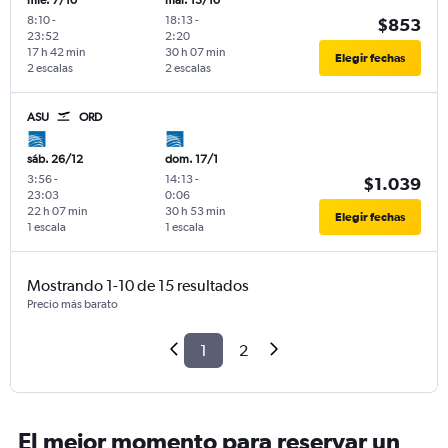
mié. 7/10
mar. 13/10
8:10
-
18:13
-
$853
23:52
2:20
17 h 42 min
30 h 07 min
Elegir fechas
2 escalas
2 escalas
ASU
ORD
sáb. 26/12
dom. 17/1
3:56
-
14:13
-
$1.039
23:03
0:06
22 h 07 min
30 h 53 min
Elegir fechas
1 escala
1 escala
Mostrando 1-10 de 15 resultados
Precio más barato
1
2
El mejor momento para reservar un