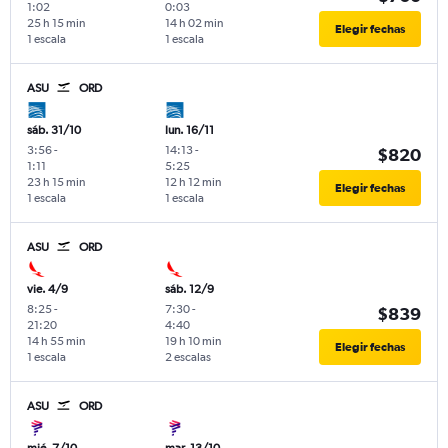
1:02
0:03
25 h 15 min
14 h 02 min
Elegir fechas
1 escala
1 escala
ASU
ORD
sáb. 31/10
lun. 16/11
3:56
-
14:13
-
$820
1:11
5:25
23 h 15 min
12 h 12 min
Elegir fechas
1 escala
1 escala
ASU
ORD
vie. 4/9
sáb. 12/9
8:25
-
7:30
-
$839
21:20
4:40
14 h 55 min
19 h 10 min
Elegir fechas
1 escala
2 escalas
ASU
ORD