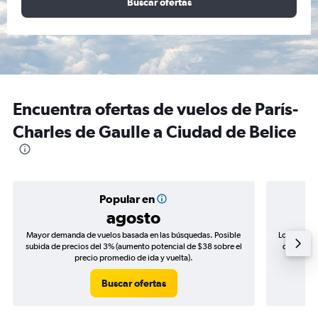
Buscar ofertas
Encuentra ofertas de vuelos de París-
Charles de Gaulle a Ciudad de Belice
Popular en
agosto
Mayor demanda de vuelos basada en las búsquedas. Posible
Los precio
subida de precios del 3% (aumento potencial de $38 sobre el
de precios
precio promedio de ida y vuelta).
Buscar ofertas