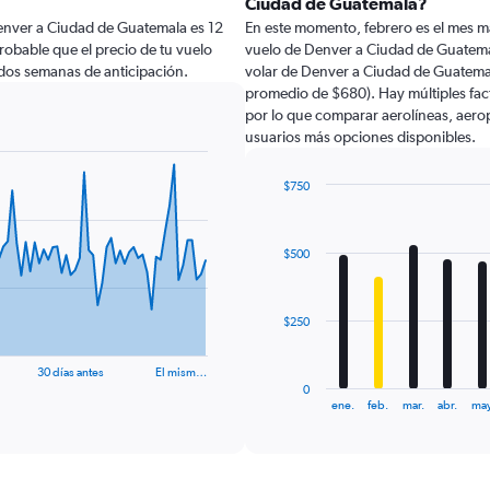
Ciudad de Guatemala?
enver a Ciudad de Guatemala es 12
En este momento, febrero es el mes m
probable que el precio de tu vuelo
vuelo de Denver a Ciudad de Guatema
dos semanas de anticipación.
volar de Denver a Ciudad de Guatemal
promedio de $680). Hay múltiples fact
por lo que comparar aerolíneas, aeropu
usuarios más opciones disponibles.
$750
Bar
Chart
graphic.
chart
with
$500
12
bars.
The
$250
chart
has
30 días antes
El mism…
1
0
X
End
ene.
feb.
mar.
abr.
may
of
axis
interactive
displaying
chart
categories.
Range: