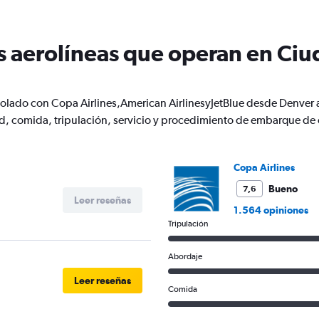
12
categories.
The
s aerolíneas que operan en Ci
chart
has
1
Y
 volado con Copa Airlines,American AirlinesyJetBlue desde Denver
axis
displaying
, comida, tripulación, servicio y procedimiento de embarque de 
values.
Range:
0
Copa Airlines
to
750.
Bueno
7,6
Leer reseñas
1.564 opiniones
Tripulación
Abordaje
Leer reseñas
Comida