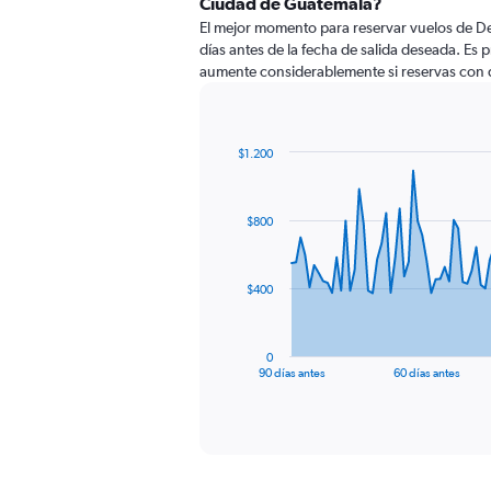
Ciudad de Guatemala?
El mejor momento para reservar vuelos de D
días antes de la fecha de salida deseada. Es 
aumente considerablemente si reservas con 
$1.200
Chart
Chart
graphic.
with
91
$800
data
points.
The
$400
chart
has
1
0
X
End
90 días antes
60 días antes
of
axis
interactive
displaying
chart
categories.
Range:
91