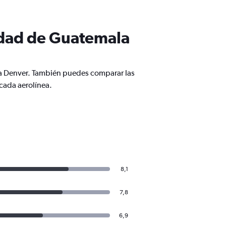
udad de Guatemala
 a Denver. También puedes comparar las
cada aerolínea.
8,1
7,8
6,9