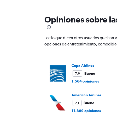
categories.
The
chart
has
Opiniones sobre la
1
Y
axis
displaying
Lee lo que dicen otros usuarios que han
values.
opciones de entretenimiento, comodidad
Range:
0
to
1200.
Copa Airlines
Bueno
7,6
1.564 opiniones
American Airlines
Bueno
7,1
11.869 opiniones