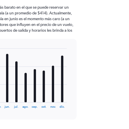
ás barato en el que se puede reservar un
la (a un promedio de $414). Actualmente,
a en junio es el momento más caro (a un
ores que influyen en el precio de un vuelo,
ertos de salida y horarios les brinda a los
.
jun.
jul.
ago.
sep.
oct.
nov.
dic.