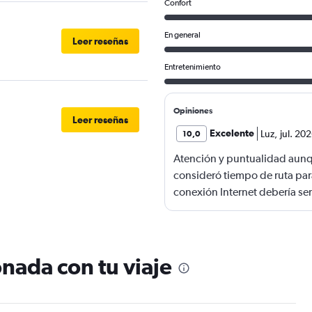
Confort
En general
Leer reseñas
Entretenimiento
Opiniones
Leer reseñas
Excelente
Luz
,
jul. 20
10,0
Atención y puntualidad aunq
consideró tiempo de ruta par
conexión Internet debería ser
nada con tu viaje