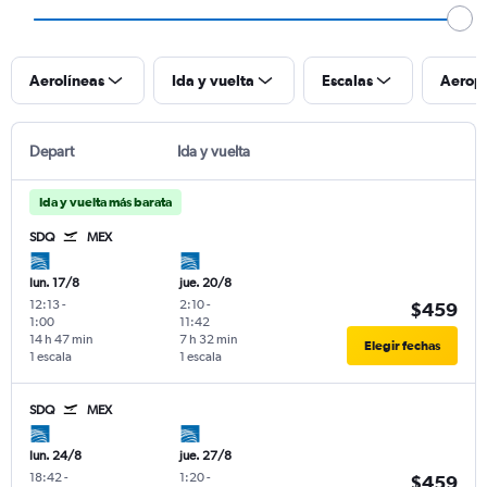
Aerolíneas
Ida y vuelta
Escalas
Aerop
Depart
Ida y vuelta
Ida y vuelta más barata
SDQ
MEX
lun. 17/8
jue. 20/8
12:13
-
2:10
-
$459
1:00
11:42
14 h 47 min
7 h 32 min
Elegir fechas
1 escala
1 escala
SDQ
MEX
lun. 24/8
jue. 27/8
18:42
-
1:20
-
$459