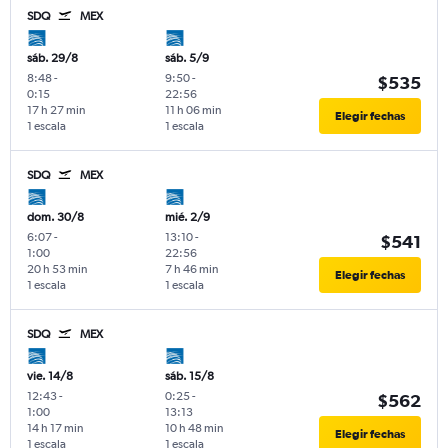
SDQ
MEX
sáb. 29/8
sáb. 5/9
8:48
-
9:50
-
$535
0:15
22:56
17 h 27 min
11 h 06 min
Elegir fechas
1 escala
1 escala
SDQ
MEX
dom. 30/8
mié. 2/9
6:07
-
13:10
-
$541
1:00
22:56
20 h 53 min
7 h 46 min
Elegir fechas
1 escala
1 escala
SDQ
MEX
vie. 14/8
sáb. 15/8
12:43
-
0:25
-
$562
1:00
13:13
14 h 17 min
10 h 48 min
Elegir fechas
1 escala
1 escala