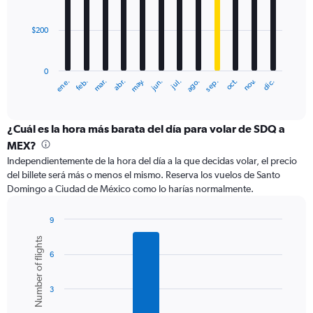
1200.
bars.
$200
The
chart
has
0
1
ene.
abr.
jul.
oct.
mar.
jun.
sep.
dic.
feb.
may.
ago.
nov.
X
End
of
axis
interactive
displaying
chart
categories.
¿Cuál es la hora más barata del día para volar de SDQ a
Range:
MEX?
12
Independientemente de la hora del día a la que decidas volar, el precio
categories.
del billete será más o menos el mismo. Reserva los vuelos de Santo
The
Domingo a Ciudad de México como lo harías normalmente.
chart
has
1
9
Y
Bar
Chart
Number of flights
graphic.
chart
axis
6
with
displaying
6
values.
bars.
Range:
3
0
The