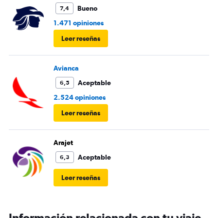
Bueno
7,4
1.471 opiniones
Leer reseñas
Avianca
Aceptable
6,5
2.524 opiniones
Leer reseñas
Arajet
Aceptable
6,3
Leer reseñas
Información relacionada con tu viaje