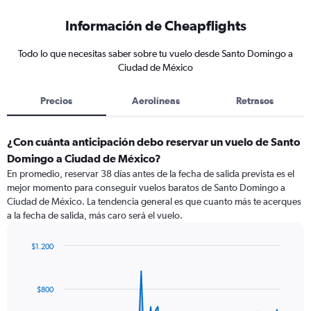
Información de Cheapflights
Todo lo que necesitas saber sobre tu vuelo desde Santo Domingo a
Ciudad de México
Precios
Aerolíneas
Retrasos
¿Con cuánta anticipación debo reservar un vuelo de Santo
Domingo a Ciudad de México?
En promedio, reservar 38 días antes de la fecha de salida prevista es el
mejor momento para conseguir vuelos baratos de Santo Domingo a
Ciudad de México. La tendencia general es que cuanto más te acerques
a la fecha de salida, más caro será el vuelo.
$1.200
Chart
Chart
graphic.
with
91
$800
data
points.