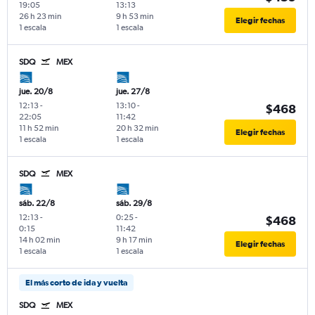
19:05
13:13
26 h 23 min
9 h 53 min
Elegir fechas
1 escala
1 escala
SDQ
MEX
jue. 20/8
jue. 27/8
12:13
-
13:10
-
$468
22:05
11:42
11 h 52 min
20 h 32 min
Elegir fechas
1 escala
1 escala
SDQ
MEX
sáb. 22/8
sáb. 29/8
12:13
-
0:25
-
$468
0:15
11:42
14 h 02 min
9 h 17 min
Elegir fechas
1 escala
1 escala
El más corto de ida y vuelta
SDQ
MEX