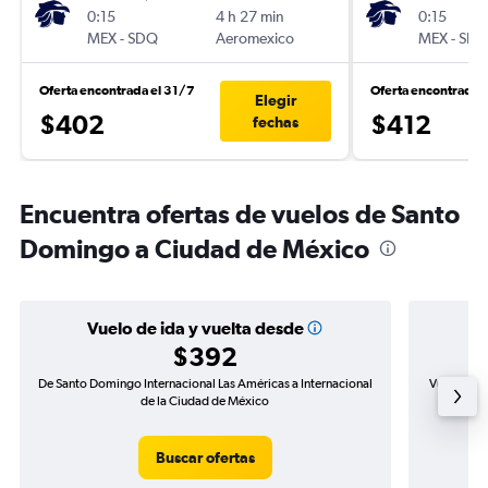
0:15
4 h 27 min
0:15
MEX
-
SDQ
Aeromexico
MEX
-
SD
Oferta encontrada el 31/7
Oferta encontrada e
Elegir
$402
$412
fechas
Encuentra ofertas de vuelos de Santo
Domingo a Ciudad de México
Vuelo de ida y vuelta desde
$392
De Santo Domingo Internacional Las Américas a Internacional
Vuelo de i
de la Ciudad de México
Buscar ofertas