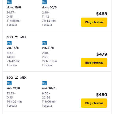
dom. 16/8
dom. 30/8
14:17
-
2:10
-
$468
0:15
11:42
11 h 58 min
7 h 32 min
Elegir fechas
1 escala
1 escala
SDQ
MEX
vie. 14/8
vie. 21/8
8:48
-
2:10
-
$479
14:30
2:25
7 h 42 min
22 h 15 min
Elegir fechas
1 escala
1 escala
SDQ
MEX
sáb. 22/8
mié. 26/8
12:13
-
9:50
-
$480
0:15
22:56
14 h 02 min
11 h 06 min
Elegir fechas
1 escala
1 escala