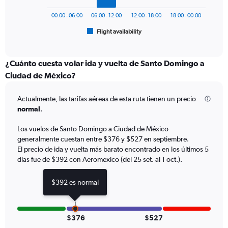
to
chart
600.
has
00:00 - 06:00
06:00 - 12:00
12:00 - 18:00
18:00 - 00:00
1
Flight availability
X
End
of
axis
interactive
displaying
chart
categories.
¿Cuánto cuesta volar ida y vuelta de Santo Domingo a
Range:
Ciudad de México?
6
categories.
Actualmente, las tarifas aéreas de esta ruta tienen un precio
The
normal
.
chart
has
Los vuelos de Santo Domingo a Ciudad de México
1
generalmente cuestan entre $376 y $527 en septiembre.
Y
axis
El precio de ida y vuelta más barato encontrado en los últimos 5
displaying
días fue de $392 con Aeromexico (del 25 set. al 1 oct.).
Number
of
$392 es normal
flights.
Range:
0
to
$376
$527
9.