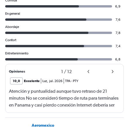
Comida
6,9
En general
7,6
Abordaje
7,8
Confort
7,4
Entretenimiento
6,8
1
/
12
Opiniones
10,0
Excelente
Luz
,
jul. 2026
TPA
-
PTY
Atención y puntualidad aunque tuvo retraso de 21
minutos No se consideró tiempo de ruta para terminales
en Panama y casi pierdo conexión Internet debería ser
gratis
Aeromexico