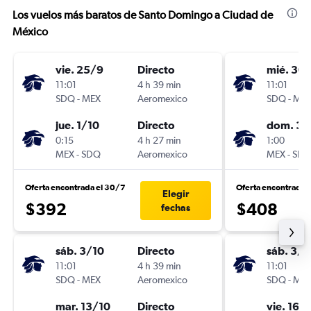
Los vuelos más baratos de Santo Domingo a Ciudad de
México
vie. 25/9
Directo
mié. 30
11:01
4 h 39 min
11:01
SDQ
-
MEX
Aeromexico
SDQ
-
ME
jue. 1/10
Directo
dom. 3/
0:15
4 h 27 min
1:00
MEX
-
SDQ
Aeromexico
MEX
-
SD
Oferta encontrada el 30/7
Oferta encontrada 
Elegir
$392
$408
fechas
sáb. 3/10
Directo
sáb. 3/1
11:01
4 h 39 min
11:01
SDQ
-
MEX
Aeromexico
SDQ
-
ME
mar. 13/10
Directo
vie. 16/