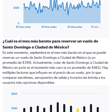
The
$400
chart
has
1
0
X
End
90 días antes
60 días antes
30 días antes
El mis…
of
axis
interactive
displaying
chart
categories.
¿Cuál es el mes más barato para reservar un vuelo de
Range:
Santo Domingo a Ciudad de México?
91
En este momento, septiembre es el mes más barato en el que se puede
categories.
reservar un vuelo de Santo Domingo a Ciudad de México (a un
The
promedio de $399). Actualmente, volar de Santo Domingo a Ciudad de
chart
México en junio es el momento más caro (a un promedio de $482). Hay
has
múltiples factores que influyen en el precio de un vuelo, por lo que
1
comparar aerolíneas, aeropuertos de salida y horarios les brinda a los
Y
usuarios más opciones disponibles.
axis
displaying
values.
$600
Range:
Bar
Chart
0
graphic.
chart
with
to
$400
12