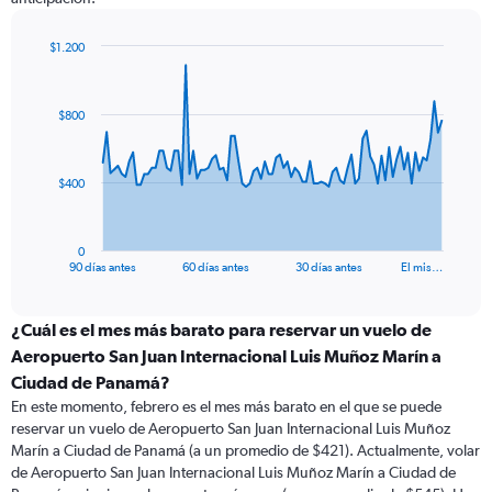
$1.200
Chart
Chart
graphic.
with
91
$800
data
points.
The
$400
chart
has
1
0
X
End
90 días antes
60 días antes
30 días antes
El mis…
of
axis
interactive
displaying
chart
categories.
¿Cuál es el mes más barato para reservar un vuelo de
Range:
Aeropuerto San Juan Internacional Luis Muñoz Marín a
91
Ciudad de Panamá?
categories.
En este momento, febrero es el mes más barato en el que se puede
The
reservar un vuelo de Aeropuerto San Juan Internacional Luis Muñoz
chart
Marín a Ciudad de Panamá (a un promedio de $421). Actualmente, volar
has
de Aeropuerto San Juan Internacional Luis Muñoz Marín a Ciudad de
1