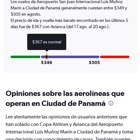
Los vuelos de Aeropuerto San Juan Internacional Luis Muñoz
1
Marín a Ciudad de Panamá generalmente cuestan entre $349 y
Y
axis
$505 en agosto.
displaying
El precio de ida y vuelta más barato encontrado en los últimos 5
Number
días fue de $367 con Avianca (del 17 ago. al 20 ago.).
of
flights.
$367 es normal
Range:
0
to
15.
$349
$505
Opiniones sobre las aerolíneas que
operan en Ciudad de Panamá
Lee atentamente las opiniones de usuarios anteriores que
han volado con Copa Airlines y Avianca del Aeropuerto
Internacional Luis Muñoz Marín a Ciudad de Panamá y toma
una decisión con conocimiento de causa. También puedes