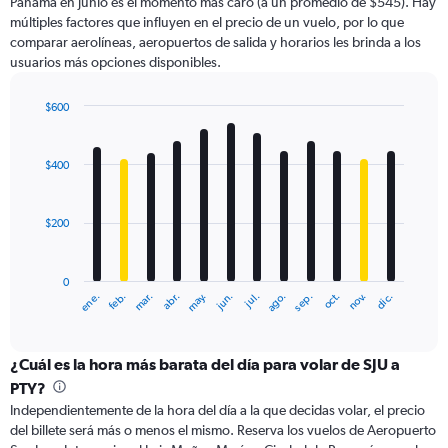
Y
Panamá en junio es el momento más caro (a un promedio de $545). Hay
axis
múltiples factores que influyen en el precio de un vuelo, por lo que
displaying
comparar aerolíneas, aeropuertos de salida y horarios les brinda a los
values.
usuarios más opciones disponibles.
Range:
0
$600
to
Bar
Chart
1200.
graphic.
chart
with
$400
12
bars.
$200
The
chart
has
0
1
ene.
abr.
jul.
oct.
mar.
jun.
sep.
dic.
feb.
may.
ago.
nov.
X
End
of
axis
interactive
displaying
chart
categories.
¿Cuál es la hora más barata del día para volar de SJU a
Range:
PTY?
12
Independientemente de la hora del día a la que decidas volar, el precio
categories.
del billete será más o menos el mismo. Reserva los vuelos de Aeropuerto
The