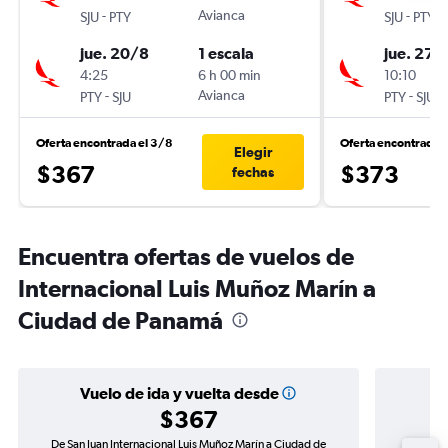
-
Avianca
-
SJU
PTY
SJU
PTY
jue. 20/8
1 escala
jue. 27/
4:25
6 h 00 min
10:10
-
Avianca
-
PTY
SJU
PTY
SJU
Oferta encontrada el 3/8
Oferta encontrada 
Elegir
$367
$373
fechas
Encuentra ofertas de vuelos de
Internacional Luis Muñoz Marín a
Ciudad de Panamá
Vuelo de ida y vuelta desde
$367
De San Juan Internacional Luis Muñoz Marín a Ciudad de
Vuelo de 