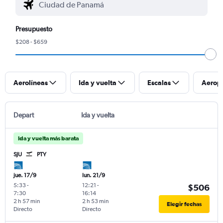
Presupuesto
$208 - $659
Aerolíneas
Ida y vuelta
Escalas
Aerop
Depart
Ida y vuelta
Ida y vuelta más barata
SJU
PTY
jue. 17/9
lun. 21/9
5:33
-
12:21
-
$506
7:30
16:14
2 h 57 min
2 h 53 min
Elegir fechas
Directo
Directo