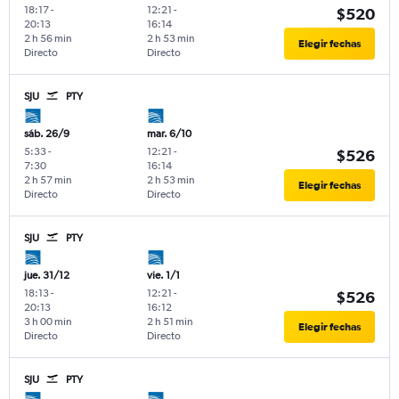
18:17
-
12:21
-
$520
20:13
16:14
2 h 56 min
2 h 53 min
Elegir fechas
Directo
Directo
SJU
PTY
sáb. 26/9
mar. 6/10
5:33
-
12:21
-
$526
7:30
16:14
2 h 57 min
2 h 53 min
Elegir fechas
Directo
Directo
SJU
PTY
jue. 31/12
vie. 1/1
18:13
-
12:21
-
$526
20:13
16:12
3 h 00 min
2 h 51 min
Elegir fechas
Directo
Directo
SJU
PTY