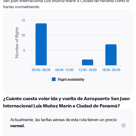
San Juan Internacional Luis Muñoz Marín a Ciudad de Panamá como lo
chart
harías normalmente.
has
1
Y
15
axis
Bar
Chart
Number of flights
graphic.
chart
displaying
10
with
values.
6
Range:
bars.
0
5
to
The
600.
chart
has
00:00 - 06:00
06:00 - 12:00
12:00 - 18:00
18:00 - 00:00
1
Flight availability
X
End
of
axis
interactive
displaying
chart
categories.
¿Cuánto cuesta volar ida y vuelta de Aeropuerto San Juan
Range:
Internacional Luis Muñoz Marín a Ciudad de Panamá?
6
categories.
Actualmente, las tarifas aéreas de esta ruta tienen un precio
The
normal
.
chart
has