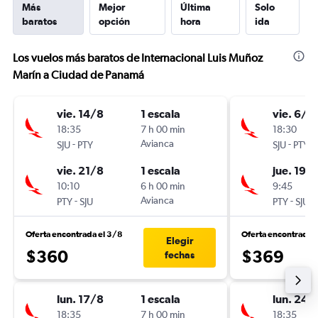
Más
Mejor
Última
Solo
baratos
opción
hora
ida
Los vuelos más baratos de Internacional Luis Muñoz
Marín a Ciudad de Panamá
vie. 14/8
1 escala
vie. 6/11
18:35
7 h 00 min
18:30
-
Avianca
-
SJU
PTY
SJU
PTY
vie. 21/8
1 escala
jue. 19/1
10:10
6 h 00 min
9:45
-
Avianca
-
PTY
SJU
PTY
SJU
Oferta encontrada el 3/8
Oferta encontrada 
Elegir
$360
$369
fechas
lun. 17/8
1 escala
lun. 24/
18:35
7 h 00 min
18:35