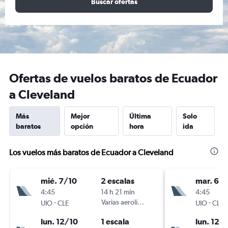
Buscar ofertas
Ofertas de vuelos baratos de Ecuador
a Cleveland
Más
Mejor
Última
Solo
baratos
opción
hora
ida
Los vuelos más baratos de Ecuador a Cleveland
mié. 7/10
2 escalas
mar. 6/1
4:45
14 h 21 min
4:45
-
Varias aerolíneas
-
UIO
CLE
UIO
CLE
lun. 12/10
1 escala
lun. 12/