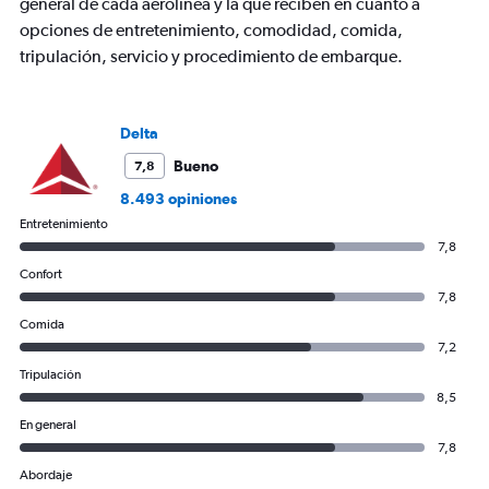
axis
general de cada aerolínea y la que reciben en cuanto a
displaying
opciones de entretenimiento, comodidad, comida,
values.
tripulación, servicio y procedimiento de embarque.
Range:
0
to
1500.
Delta
Bueno
7,8
8.493 opiniones
Entretenimiento
7,8
Confort
7,8
Comida
7,2
Tripulación
8,5
En general
7,8
Abordaje