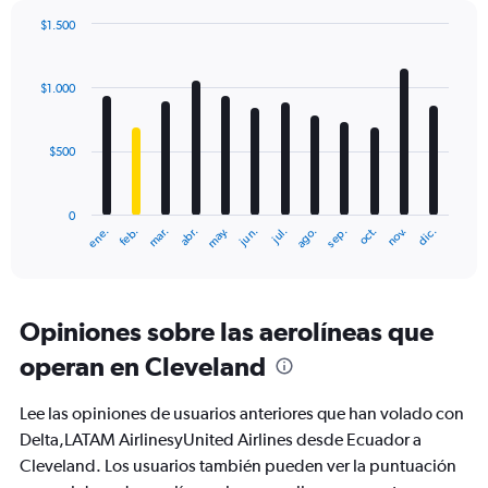
$1.500
Bar
Chart
graphic.
chart
with
$1.000
12
bars.
$500
The
chart
has
0
1
mar.
jun.
sep.
dic.
ene.
abr.
jul.
oct.
feb.
may.
ago.
nov.
X
End
of
axis
interactive
displaying
chart
categories.
Range:
Opiniones sobre las aerolíneas que
12
operan en Cleveland
categories.
The
chart
Lee las opiniones de usuarios anteriores que han volado con
has
Delta,LATAM AirlinesyUnited Airlines desde Ecuador a
1
Cleveland. Los usuarios también pueden ver la puntuación
Y