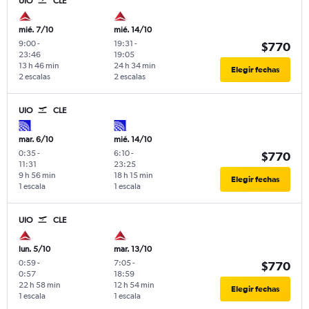
UIO
CLE
mié. 7/10
mié. 14/10
9:00
-
19:31
-
$770
23:46
19:05
13 h 46 min
24 h 34 min
Elegir fechas
2 escalas
2 escalas
UIO
CLE
mar. 6/10
mié. 14/10
0:35
-
6:10
-
$770
11:31
23:25
9 h 56 min
18 h 15 min
Elegir fechas
1 escala
1 escala
UIO
CLE
lun. 5/10
mar. 13/10
0:59
-
7:05
-
$770
0:57
18:59
22 h 58 min
12 h 54 min
Elegir fechas
1 escala
1 escala