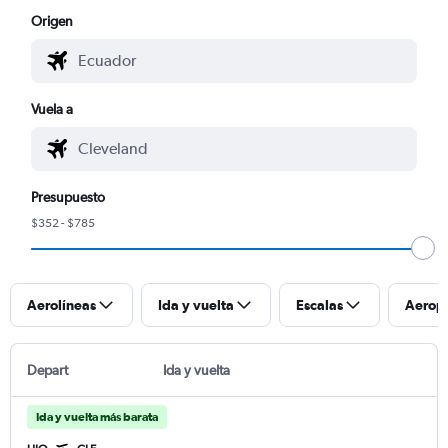
Origen
Vuela a
Presupuesto
$352 - $785
Aerolíneas
Ida y vuelta
Escalas
Aerop
Depart
Ida y vuelta
Ida y vuelta más barata