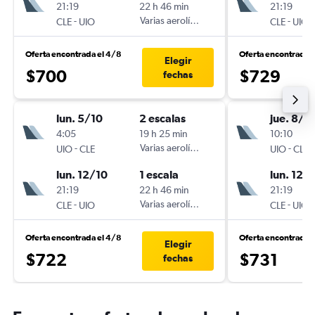
21:19
22 h 46 min
21:19
-
Varias aerolíneas
-
CLE
UIO
CLE
UIO
Oferta encontrada el 4/8
Oferta encontrada 
Elegir
$700
$729
fechas
lun. 5/10
2 escalas
jue. 8/1
4:05
19 h 25 min
10:10
-
Varias aerolíneas
-
UIO
CLE
UIO
CLE
lun. 12/10
1 escala
lun. 12/
21:19
22 h 46 min
21:19
-
Varias aerolíneas
-
CLE
UIO
CLE
UIO
Oferta encontrada el 4/8
Oferta encontrada 
Elegir
$722
$731
fechas