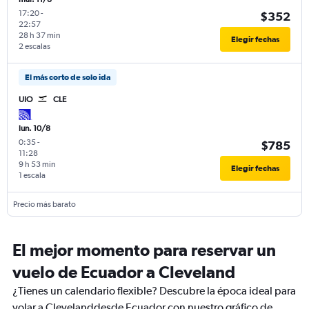
17:20
-
$352
22:57
28 h 37 min
Elegir fechas
2 escalas
El más corto de solo ida
UIO
CLE
lun. 10/8
0:35
-
$785
11:28
9 h 53 min
Elegir fechas
1 escala
Precio más barato
El mejor momento para reservar un
vuelo de Ecuador a Cleveland
¿Tienes un calendario flexible? Descubre la época ideal para
volar a Clevelanddesde Ecuador con nuestro gráfico de