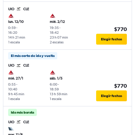
UIO
CLE
lun. 12/10
mié. 2/12
0:59
-
19:35
-
$770
16:20
18:42
14 h 21 min
23 h 07 min
Elegir fechas
1 escala
2 escalas
El más corto de ida y vuelta
UIO
CLE
mié. 27/1
sáb. 1/5
0:55
-
6:00
-
$770
10:40
18:59
9 h 45 min
13 h 59 min
Elegir fechas
1 escala
1 escala
Ida más barata
UIO
CLE
mar. 11/8