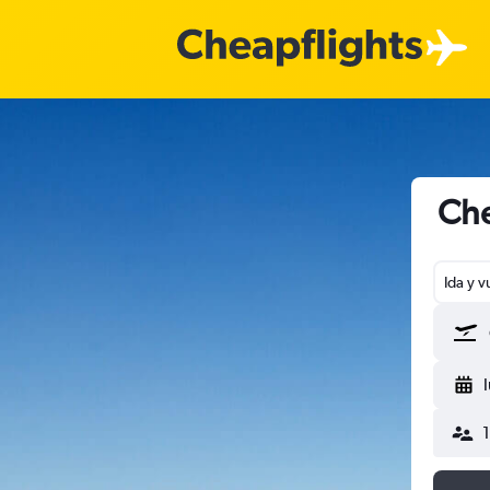
Che
Ida y v