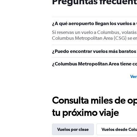
Preguntas frecuent
has
1
Y
axis
¿A qué aeropuerto llegan los vuelos 
displaying
values.
Si reservas un vuelo a Columbus, volarás
Range:
Columbus Metropolitan Area (CSG) se en
0
to
¿Puedo encontrar vuelos más baratos 
150.
¿Columbus Metropolitan Area tiene co
Ver
Consulta miles de op
tu próximo viaje
Vuelos por clase
Vuelos desde Col