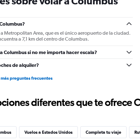
es sobre volar a Columbus
chart
has
1
Y
a Columbus?
axis
 a Metropolitan Area, que es el único aeropuerto de la ciudad.
displaying
cuentra a 7,1 km del centro de Columbus.
values.
Range:
a Columbus si no me importa hacer escala?
0
to
30.
ches de alquiler?
 más preguntas frecuentes
ciones diferentes que te ofrece 
umbus
Vuelos a Estados Unidos
Completa tu viaje
Ru