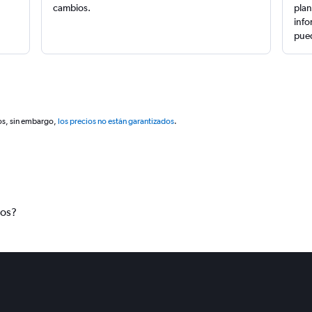
cambios.
plan
info
pued
os, sin embargo,
los precios no están garantizados
.
tos?