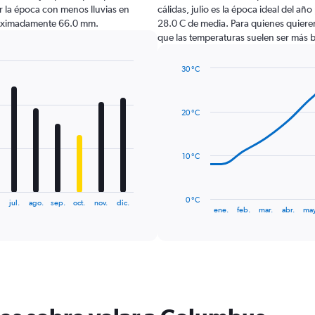
 la época con menos lluvias en
cálidas, julio es la época ideal del añ
roximadamente 66.0 mm.
28.0 C de media. Para quienes quieren 
que las temperaturas suelen ser más b
30 °C
Line
Chart
graphic.
chart
with
20 °C
14
data
points.
10 °C
The
chart
has
0 °C
jul.
ago.
sep.
oct.
nov.
dic.
1
End
ene.
feb.
mar.
abr.
may
of
X
interactive
axis
chart
displaying
categories.
Range:
14
categories.
The