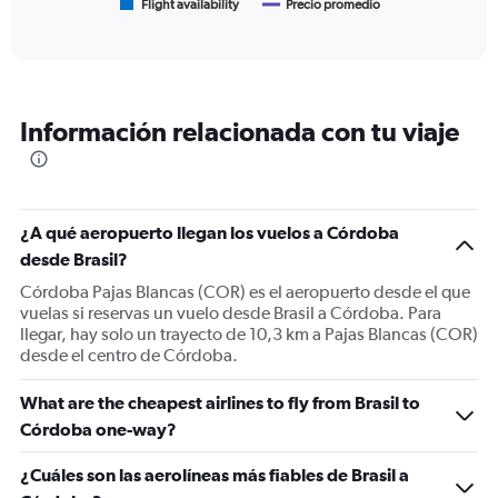
1
Flight availability
Precio promedio
End
of
X
interactive
axis
chart
displaying
categories.
Range:
Información relacionada con tu viaje
6
categories.
The
chart
has
¿A qué aeropuerto llegan los vuelos a Córdoba
2
Y
desde Brasil?
axes
Córdoba Pajas Blancas (COR) es el aeropuerto desde el que
displaying
vuelas si reservas un vuelo desde Brasil a Córdoba. Para
Avg.
llegar, hay solo un trayecto de 10,3 km a Pajas Blancas (COR)
Price
desde el centro de Córdoba.
and
Number
What are the cheapest airlines to fly from Brasil to
of
flights.
Córdoba one-way?
¿Cuáles son las aerolíneas más fiables de Brasil a