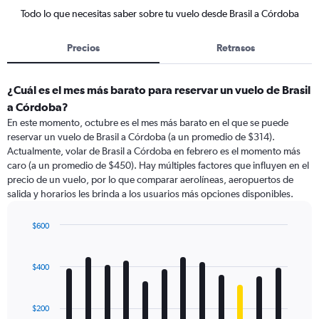
Todo lo que necesitas saber sobre tu vuelo desde Brasil a Córdoba
Precios
Retrasos
¿Cuál es el mes más barato para reservar un vuelo de Brasil
a Córdoba?
En este momento, octubre es el mes más barato en el que se puede
reservar un vuelo de Brasil a Córdoba (a un promedio de $314).
Actualmente, volar de Brasil a Córdoba en febrero es el momento más
caro (a un promedio de $450). Hay múltiples factores que influyen en el
precio de un vuelo, por lo que comparar aerolíneas, aeropuertos de
salida y horarios les brinda a los usuarios más opciones disponibles.
$600
Bar
Chart
graphic.
chart
with
$400
12
bars.
$200
The