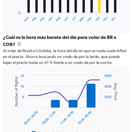
chart
has
0
1
ene.
abr.
jul.
oct.
mar.
jun.
sep.
dic.
feb.
may.
ago.
nov.
X
End
of
axis
interactive
displaying
chart
categories.
¿Cuál es la hora más barata del día para volar de BR a
Range:
COR?
12
Al volar de Brasil a Córdoba, la hora del día en que se vuela suele influir
categories.
en el precio. Ahorra buscando un vuelo de por la tarde, que puede
The
bajar el precio hasta un 61 % frente a un vuelo de por la noche.
chart
has
1
24
$400
Number of flights
Y
Combination
Chart
Avg. Price
graphic.
chart
axis
16
$300
with
displaying
2
8
$200
values.
data
Range:
series.
0
00:00 - 06:00
06:00 - 12:00
12:00 - 18:00
18:00 - 00:00
to
The
600.
chart
has