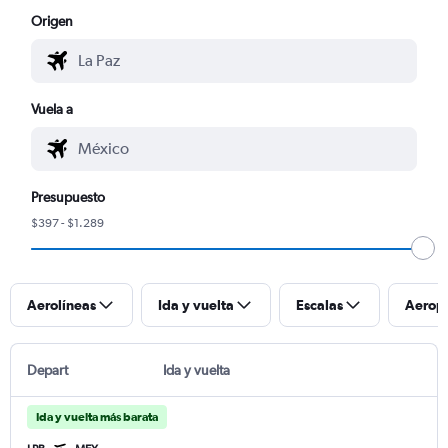
Origen
Vuela a
Presupuesto
$397 - $1.289
Aerolíneas
Ida y vuelta
Escalas
Aerop
Depart
Ida y vuelta
Ida y vuelta más barata