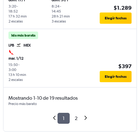
dom. 17/1
dom. 31/1
3:20
-
8:24
-
$1.289
18:52
14:45
17 h 32 min
28 h 21 min
Elegir fechas
2 escalas
3 escalas
Ida más barata
LPB
MEX
mar. 1/12
15:50
-
$397
3:00
13 h 10 min
Elegir fechas
2 escalas
Mostrando 1-10 de 19 resultados
Precio más barato
1
2