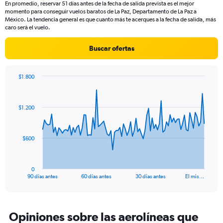
En promedio, reservar 51 días antes de la fecha de salida prevista es el mejor
The
momento para conseguir vuelos baratos de La Paz, Departamento de La Paz a
chart
México. La tendencia general es que cuanto más te acerques a la fecha de salida, más
has
caro será el vuelo.
1
Y
Buscar ofertas
axis
displaying
values.
$1.800
Range:
Chart
Chart
0
graphic.
with
to
91
$1.200
data
1200.
points.
The
$600
chart
has
1
0
X
End
90 días antes
60 días antes
30 días antes
El mis…
of
axis
interactive
displaying
chart
categories.
Range:
Opiniones sobre las aerolíneas que