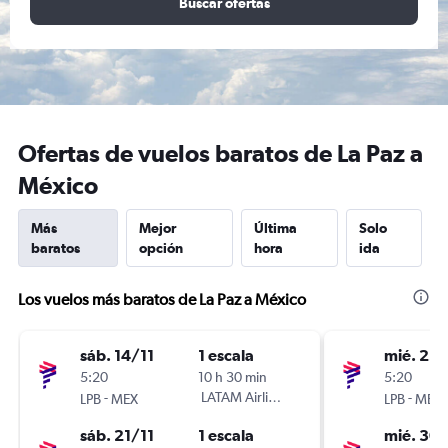
Buscar ofertas
Ofertas de vuelos baratos de La Paz a
México
Más
Mejor
Última
Solo
baratos
opción
hora
ida
Los vuelos más baratos de La Paz a México
sáb. 14/11
1 escala
mié. 23
5:20
10 h 30 min
5:20
-
LATAM Airlines
-
LPB
MEX
LPB
MEX
sáb. 21/11
1 escala
mié. 30