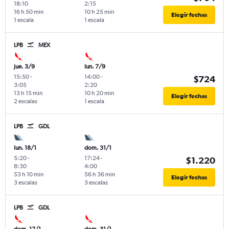
18:10
2:15
16 h 50 min
10 h 25 min
Elegir fechas
1 escala
1 escala
LPB
MEX
jue. 3/9
lun. 7/9
15:50
-
14:00
-
$724
3:05
2:20
13 h 15 min
10 h 20 min
Elegir fechas
2 escalas
1 escala
LPB
GDL
lun. 18/1
dom. 31/1
5:20
-
17:24
-
$1.220
8:30
4:00
53 h 10 min
56 h 36 min
Elegir fechas
3 escalas
3 escalas
LPB
GDL