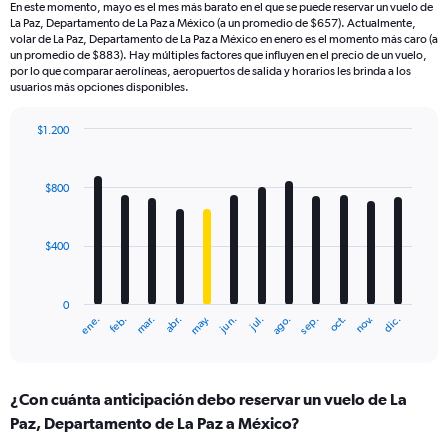
En este momento, mayo es el mes más barato en el que se puede reservar un vuelo de
La Paz, Departamento de La Paz a México (a un promedio de $657). Actualmente,
volar de La Paz, Departamento de La Paz a México en enero es el momento más caro (a
un promedio de $883). Hay múltiples factores que influyen en el precio de un vuelo,
por lo que comparar aerolíneas, aeropuertos de salida y horarios les brinda a los
usuarios más opciones disponibles.
$1.200
Bar
Chart
graphic.
chart
with
$800
12
bars.
$400
The
chart
has
0
1
mar.
jun.
sep.
dic.
ene.
abr.
jul.
oct.
feb.
may.
ago.
nov.
X
End
of
axis
interactive
displaying
chart
categories.
¿Con cuánta anticipación debo reservar un vuelo de La
Range:
Paz, Departamento de La Paz a México?
12
categories.