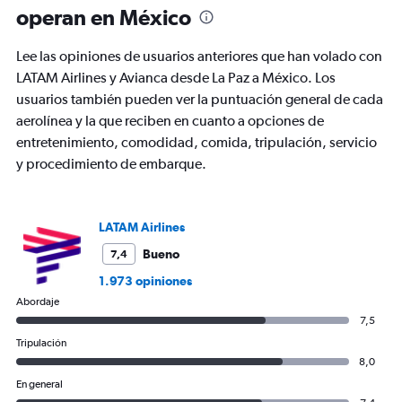
91
operan en México
categories.
The
chart
Lee las opiniones de usuarios anteriores que han volado con
has
LATAM Airlines y Avianca desde La Paz a México. Los
1
usuarios también pueden ver la puntuación general de cada
Y
axis
aerolínea y la que reciben en cuanto a opciones de
displaying
entretenimiento, comodidad, comida, tripulación, servicio
values.
y procedimiento de embarque.
Range:
0
to
1800.
LATAM Airlines
Bueno
7,4
1.973 opiniones
Abordaje
7,5
Tripulación
8,0
En general