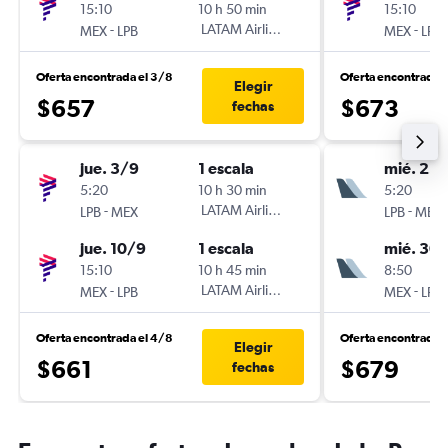
15:10
10 h 50 min
15:10
-
LATAM Airlines
-
MEX
LPB
MEX
LPB
Oferta encontrada el 3/8
Oferta encontrada 
Elegir
$657
$673
fechas
jue. 3/9
1 escala
mié. 23
5:20
10 h 30 min
5:20
-
LATAM Airlines
-
LPB
MEX
LPB
MEX
jue. 10/9
1 escala
mié. 30
15:10
10 h 45 min
8:50
-
LATAM Airlines
-
MEX
LPB
MEX
LPB
Oferta encontrada el 4/8
Oferta encontrada 
Elegir
$661
$679
fechas