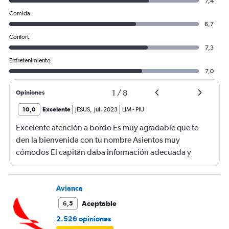
7,4
Comida
6,7
Confort
7,3
Entretenimiento
7,0
1
/
8
Opiniones
10,0
Excelente
JESUS
,
jul. 2023
LIM
-
PIU
Excelente atención a bordo Es muy agradable que te
den la bienvenida con tu nombre Asientos muy
cómodos El capitán daba información adecuada y
oportuna sobre el vuelo, demora inicial, turbulencias,
aterrizaje en destino y otros detalles del vuelo
Avianca
Aceptable
6,5
2.526 opiniones