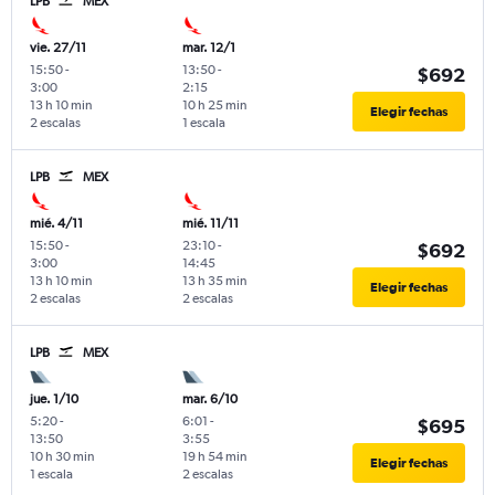
LPB
MEX
vie. 27/11
mar. 12/1
15:50
-
13:50
-
$692
3:00
2:15
13 h 10 min
10 h 25 min
Elegir fechas
2 escalas
1 escala
LPB
MEX
mié. 4/11
mié. 11/11
15:50
-
23:10
-
$692
3:00
14:45
13 h 10 min
13 h 35 min
Elegir fechas
2 escalas
2 escalas
LPB
MEX
jue. 1/10
mar. 6/10
5:20
-
6:01
-
$695
13:50
3:55
10 h 30 min
19 h 54 min
Elegir fechas
1 escala
2 escalas