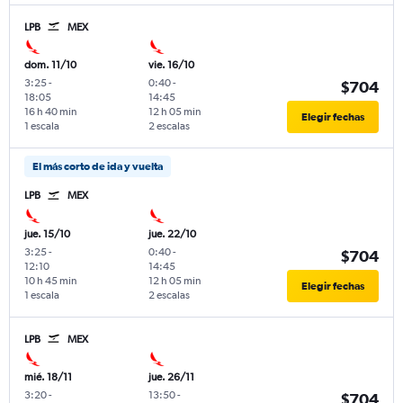
LPB
MEX
dom. 11/10
vie. 16/10
3:25
-
0:40
-
$704
18:05
14:45
16 h 40 min
12 h 05 min
Elegir fechas
1 escala
2 escalas
El más corto de ida y vuelta
LPB
MEX
jue. 15/10
jue. 22/10
3:25
-
0:40
-
$704
12:10
14:45
10 h 45 min
12 h 05 min
Elegir fechas
1 escala
2 escalas
LPB
MEX
mié. 18/11
jue. 26/11
3:20
-
13:50
-
$704