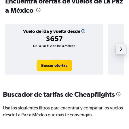
Encuentra ofertas de vuelos de La Paz
a México
Vuelo de ida y vuelta desde
$657
De La Paz El Alto Intl a México
V
Buscar ofertas
Buscador de tarifas de Cheapflights
Usa los siguientes filtros para encontrar y comparar los vuelos
desde La Paz a México que más te convengan.