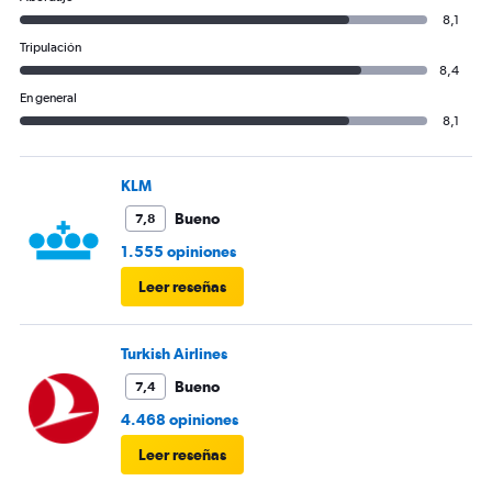
8,1
Tripulación
8,4
En general
8,1
KLM
Bueno
7,8
1.555 opiniones
Leer reseñas
Turkish Airlines
Bueno
7,4
4.468 opiniones
Leer reseñas