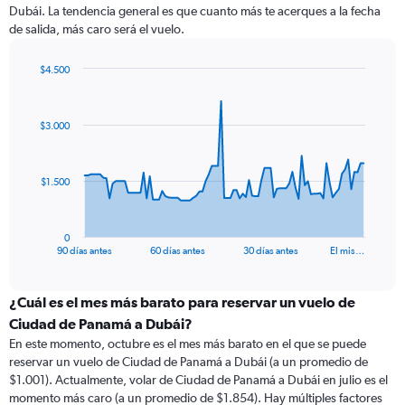
Dubái. La tendencia general es que cuanto más te acerques a la fecha
de salida, más caro será el vuelo.
$4.500
Chart
Chart
graphic.
with
91
$3.000
data
points.
The
$1.500
chart
has
1
0
X
End
90 días antes
60 días antes
30 días antes
El mis…
of
axis
interactive
displaying
chart
categories.
¿Cuál es el mes más barato para reservar un vuelo de
Range:
Ciudad de Panamá a Dubái?
91
En este momento, octubre es el mes más barato en el que se puede
categories.
reservar un vuelo de Ciudad de Panamá a Dubái (a un promedio de
The
$1.001). Actualmente, volar de Ciudad de Panamá a Dubái en julio es el
chart
momento más caro (a un promedio de $1.854). Hay múltiples factores
has