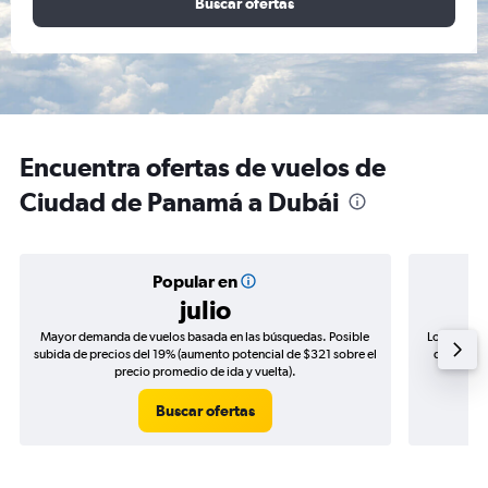
Buscar ofertas
Encuentra ofertas de vuelos de
Ciudad de Panamá a Dubái
Popular en
julio
Mayor demanda de vuelos basada en las búsquedas. Posible
Los precio
subida de precios del 19% (aumento potencial de $321 sobre el
de precios
precio promedio de ida y vuelta).
Buscar ofertas