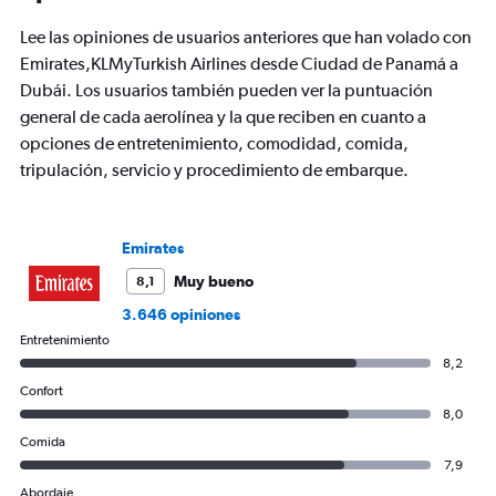
has
Lee las opiniones de usuarios anteriores que han volado con
1
Y
Emirates,KLMyTurkish Airlines desde Ciudad de Panamá a
axis
Dubái. Los usuarios también pueden ver la puntuación
displaying
general de cada aerolínea y la que reciben en cuanto a
values.
opciones de entretenimiento, comodidad, comida,
Range:
0
tripulación, servicio y procedimiento de embarque.
to
2400.
Emirates
Muy bueno
8,1
3.646 opiniones
Entretenimiento
8,2
Confort
8,0
Comida
7,9
Abordaje