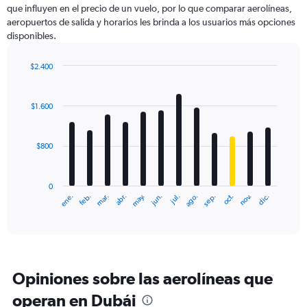
que influyen en el precio de un vuelo, por lo que comparar aerolíneas,
1
aeropuertos de salida y horarios les brinda a los usuarios más opciones
Y
disponibles.
axis
displaying
values.
$2.400
Range:
Bar
Chart
0
graphic.
chart
with
to
$1.600
12
4500.
bars.
$800
The
chart
has
0
1
ene.
feb.
mar.
abr.
may.
jun.
jul.
ago.
sep.
oct.
nov.
dic.
X
End
of
axis
interactive
displaying
chart
categories.
Range:
12
Opiniones sobre las aerolíneas que
categories.
The
operan en Dubái
chart