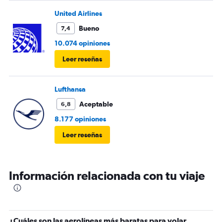
United Airlines
Bueno
7,4
10.074 opiniones
Leer reseñas
Lufthansa
Aceptable
6,8
8.177 opiniones
Leer reseñas
Información relacionada con tu viaje
¿Cuáles son las aerolíneas más baratas para volar