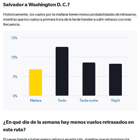
Range:
Salvador a Washington D. C.?
14
Históricamente, los vuelos por la mañana tienen menos probabilidades de retrasarse,
categories.
mientras que los vuelos a primera hora de la tarde tienden a sufrir retrasos con más
The
frecuencia.
chart
has
15%
1
Bar
Chart
Y
graphic.
chart
axis
with
displaying
10%
4
values.
bars.
Range:
0
The
5%
to
chart
15.
has
1
0%
X
End
Mañana
Tarde
Tarde-noche
Night
of
axis
interactive
displaying
chart
categories.
¿En qué día de la semana hay menos vuelos retrasados en
Range:
esta ruta?
4
categories.
El jueves tiende a haber menos retrasos en esta ruta, mientras que en domingo ha