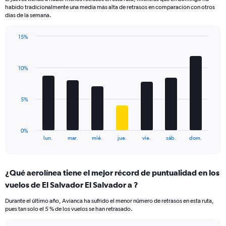
The
habido tradicionalmente una media más alta de retrasos en comparación con otros
chart
días de la semana.
has
1
15%
Y
Bar
Chart
axis
graphic.
chart
displaying
with
values.
10%
7
Range:
bars.
0
to
The
5%
15.
chart
has
1
0%
X
End
lun.
mar.
mié.
jue.
vie.
sáb.
dom.
of
axis
interactive
displaying
chart
categories.
¿Qué aerolínea tiene el mejor récord de puntualidad en los
Range:
vuelos de El Salvador El Salvador a ?
7
categories.
Durante el último año, Avianca ha sufrido el menor número de retrasos en esta ruta,
The
pues tan solo el 5 % de los vuelos se han retrasado.
chart
has