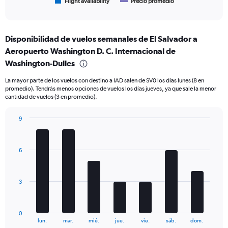
1
Flight availability
Precio promedio
End
of
X
interactive
axis
chart
displaying
Disponibilidad de vuelos semanales de El Salvador a
categories.
Range:
Aeropuerto Washington D. C. Internacional de
6
Washington-Dulles
categories.
The
La mayor parte de los vuelos con destino a IAD salen de SV0 los días lunes (8 en
chart
promedio). Tendrás menos opciones de vuelos los días jueves, ya que sale la menor
cantidad de vuelos (3 en promedio).
has
2
Y
9
axes
Bar
Chart
graphic.
displaying
chart
with
Avg.
6
7
Price
bars.
and
Number
The
3
of
chart
flights.
has
1
0
X
End
lun.
mar.
mié.
jue.
vie.
sáb.
dom.
of