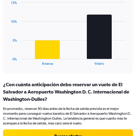
15%
1
Bar
Chart
Y
graphic.
chart
axis
with
displaying
10%
2
values.
bars.
Range:
0
The
5%
to
chart
15.
has
1
0%
X
End
Avianca
Volaris
of
axis
interactive
displaying
chart
categories.
¿Con cuánta anticipación debo reservar un vuelo de El
Range:
Salvador a Aeropuerto Washington D. C. Internacional de
2
categories.
Washington-Dulles?
The
chart
En promedio, reservar 90 días antes de la fecha de salida prevista es el mejor
momento para conseguir vuelos baratos de El Salvador a Aeropuerto Washington D.
has
C. Internacional de Washington-Dulles. La tendencia general es que cuanto más te
1
acerques a la fecha de salida, más caro será el vuelo.
Y
axis
Buscar ofertas