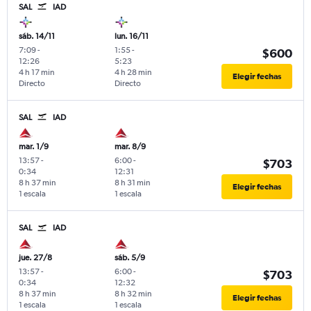
SAL
IAD
sáb. 14/11
lun. 16/11
7:09
-
1:55
-
$600
12:26
5:23
4 h 17 min
4 h 28 min
Elegir fechas
Directo
Directo
SAL
IAD
mar. 1/9
mar. 8/9
13:57
-
6:00
-
$703
0:34
12:31
8 h 37 min
8 h 31 min
Elegir fechas
1 escala
1 escala
SAL
IAD
jue. 27/8
sáb. 5/9
13:57
-
6:00
-
$703
0:34
12:32
8 h 37 min
8 h 32 min
Elegir fechas
1 escala
1 escala