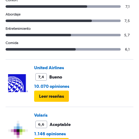
7,1
Abordaje
7,5
Entretenimiento
5,7
Comida
6,1
United Airlines
Bueno
7,4
10.070 opiniones
Leer reseñas
Volaris
Aceptable
6,6
1.146 opiniones