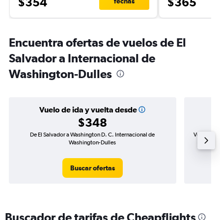
$354
$365
fechas
Encuentra ofertas de vuelos de El
Salvador a Internacional de
Washington-Dulles
Vuelo de ida y vuelta desde
$348
De El Salvador a Washington D. C. Internacional de
Vuelo de i
Washington-Dulles
Buscar ofertas
Buscador de tarifas de Cheapflights