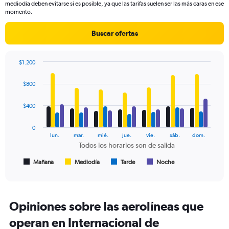
mediodía deben evitarse si es posible, ya que las tarifas suelen ser las más caras en ese
Y
momento.
axis
displaying
Buscar ofertas
values.
Range:
0
$1.200
to
Bar
Chart
750.
graphic.
chart
$800
with
4
data
$400
series.
0
The
lun.
mar.
mié.
jue.
vie.
sáb.
dom.
chart
Todos los horarios son de salida
has
1
Mañana
Mediodía
Tarde
Noche
End
of
X
interactive
axis
chart
displaying
Todos
Opiniones sobre las aerolíneas que
los
operan en Internacional de
horarios