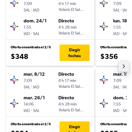
7:09
4 h 17 min
7:09
-
Volaris El Salvador
-
SAL
IAD
SAL
IAD
dom. 24/1
Directo
lun. 18/1
1:55
4 h 28 min
1:55
-
Volaris El Salvador
-
IAD
SAL
IAD
SAL
Oferta encontrada el 2/8
Oferta encontrada e
Elegir
$348
$356
fechas
mar. 8/12
Directo
mar. 15/
7:09
4 h 17 min
7:09
-
Volaris El Salvador
-
SAL
IAD
SAL
IAD
mar. 26/1
Directo
dom. 31
14:06
4 h 28 min
1:55
-
Volaris El Salvador
-
IAD
SAL
IAD
SAL
Oferta encontrada el 2/8
Oferta encontrada 
Elegir