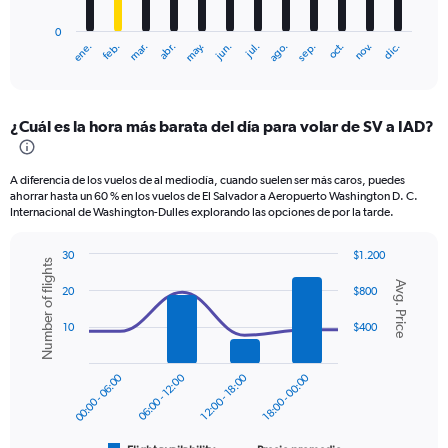
has
0
1
ene.
feb.
mar.
abr.
may.
jun.
jul.
ago.
sep.
oct.
nov.
dic.
X
End
of
axis
interactive
displaying
chart
categories.
¿Cuál es la hora más barata del día para volar de SV a IAD?
Range:
12
categories.
A diferencia de los vuelos de al mediodía, cuando suelen ser más caros, puedes
The
ahorrar hasta un 60 % en los vuelos de El Salvador a Aeropuerto Washington D. C.
chart
Internacional de Washington-Dulles explorando las opciones de por la tarde.
has
1
30
$1.200
Y
Number of flights
Combination
Chart
axis
Avg. Price
graphic.
chart
20
$800
displaying
with
values.
2
10
$400
data
Range:
series.
0
to
00:00 - 06:00
06:00 - 12:00
12:00 - 18:00
18:00 - 00:00
The
600.
chart
has