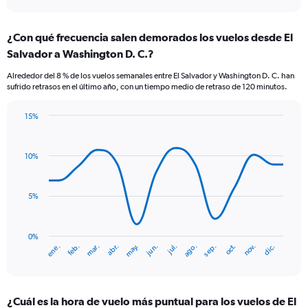
axis
interactive
displaying
chart
categories.
¿Con qué frecuencia salen demorados los vuelos desde El
Range:
Salvador a Washington D. C.?
7
categories.
Alrededor del 8 % de los vuelos semanales entre El Salvador y Washington D. C. han
The
sufrido retrasos en el último año, con un tiempo medio de retraso de 120 minutos.
chart
has
15%
1
Line
Chart
Y
graphic.
chart
axis
with
10%
displaying
14
values.
data
Range:
points.
0
5%
to
The
9.
chart
has
0%
ene.
abr.
jul.
oct.
mar.
jun.
sep.
dic.
feb.
may.
ago.
nov.
1
End
of
X
interactive
axis
chart
displaying
¿Cuál es la hora de vuelo más puntual para los vuelos de El
categories.