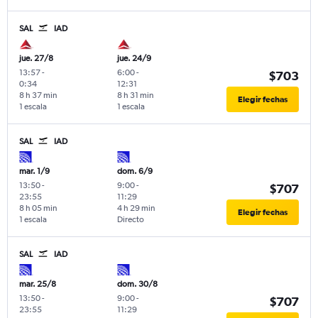
SAL
IAD
jue. 27/8
jue. 24/9
13:57
-
6:00
-
$703
0:34
12:31
8 h 37 min
8 h 31 min
Elegir fechas
1 escala
1 escala
SAL
IAD
mar. 1/9
dom. 6/9
13:50
-
9:00
-
$707
23:55
11:29
8 h 05 min
4 h 29 min
Elegir fechas
1 escala
Directo
SAL
IAD
mar. 25/8
dom. 30/8
13:50
-
9:00
-
$707
23:55
11:29