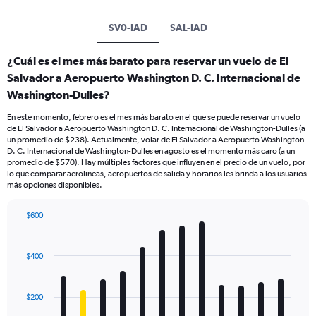
SV0-IAD
SAL-IAD
¿Cuál es el mes más barato para reservar un vuelo de El
Salvador a Aeropuerto Washington D. C. Internacional de
Washington-Dulles?
En este momento, febrero es el mes más barato en el que se puede reservar un vuelo
de El Salvador a Aeropuerto Washington D. C. Internacional de Washington-Dulles (a
un promedio de $238). Actualmente, volar de El Salvador a Aeropuerto Washington
D. C. Internacional de Washington-Dulles en agosto es el momento más caro (a un
promedio de $570). Hay múltiples factores que influyen en el precio de un vuelo, por
lo que comparar aerolíneas, aeropuertos de salida y horarios les brinda a los usuarios
más opciones disponibles.
$600
Bar
Chart
graphic.
chart
with
$400
12
bars.
$200
The
chart