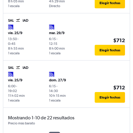
8 h 05 min
4 h 29 min
Elegir fechas
1 escala
Directo
SAL
IAD
vie. 25/9
mar. 29/9
13:50
-
6:15
-
$712
0:45
12:15
8 h 55 min
8 h 00 min
Elegir fechas
1 escala
1 escala
SAL
IAD
vie. 25/9
dom. 27/9
6:00
-
6:15
-
$712
19:02
14:30
11 h 02 min
10 h 15 min
Elegir fechas
1 escala
1 escala
Mostrando 1-10 de 22 resultados
Precio más barato