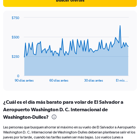
displaying
values.
Range:
$750
0
Chart
Chart
to
graphic.
with
15.
91
$500
data
points.
The
$250
chart
has
1
0
X
End
90 días antes
60 días antes
30 días antes
El mis…
of
axis
interactive
displaying
chart
categories.
¿Cuál es el día más barato para volar de El Salvador a
Range:
Aeropuerto Washington D. C. Internacional de
91
categories.
Washington-Dulles?
The
chart
Las personas que busquen ahorrar al máximo en su vuelo de El Salvador a Aeropuerto
Washington D. C. Internacional de Washington-Dulles deberían plantearse salir el los
has
jueves por la tarde, cuando las tarifas suelen ser más bajas. Los vuelos Lunes a
1