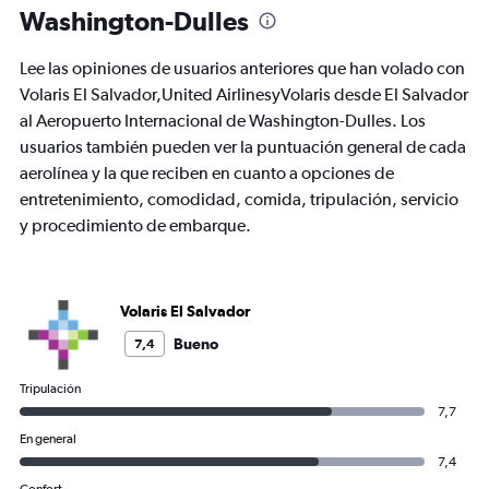
son
Washington-Dulles
de
salida.
Range:
Lee las opiniones de usuarios anteriores que han volado con
7
Volaris El Salvador,United AirlinesyVolaris desde El Salvador
categories.
al Aeropuerto Internacional de Washington-Dulles. Los
The
usuarios también pueden ver la puntuación general de cada
chart
has
aerolínea y la que reciben en cuanto a opciones de
1
entretenimiento, comodidad, comida, tripulación, servicio
Y
y procedimiento de embarque.
axis
displaying
values.
Range:
Volaris El Salvador
0
to
Bueno
7,4
1200.
Tripulación
7,7
En general
7,4
Confort