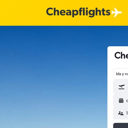
Che
Ida y v