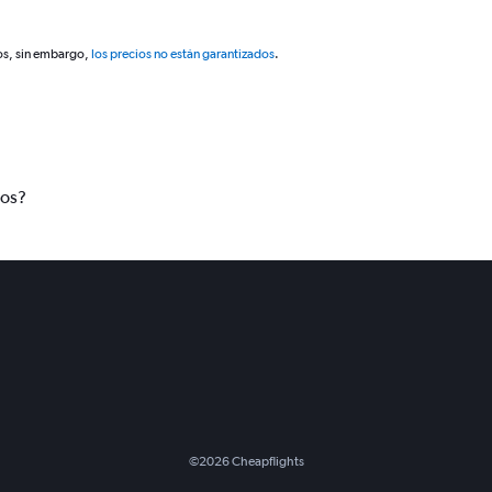
os, sin embargo,
los precios no están garantizados
.
tos?
©
2026
Cheapflights