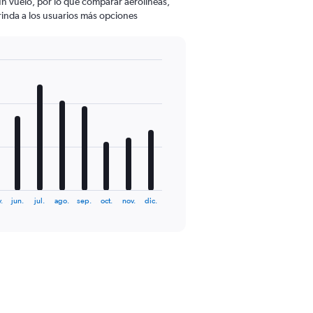
 un vuelo, por lo que comparar aerolíneas,
brinda a los usuarios más opciones
.
jun.
jul.
ago.
sep.
oct.
nov.
dic.