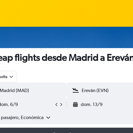
ap flights desde Madrid a Erevá
uelta
dom. 6/9
dom. 13/9
1 pasajero, Económica