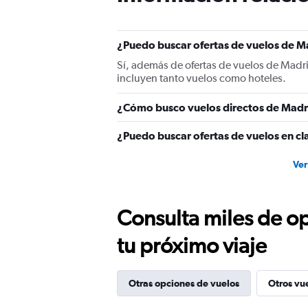
Y
axis
displaying
¿Puedo buscar ofertas de vuelos de Ma
values.
Range:
Sí, además de ofertas de vuelos de Madr
0
incluyen tanto vuelos como hoteles.
to
900.
¿Cómo busco vuelos directos de Madr
¿Puedo buscar ofertas de vuelos en cl
Ver
Consulta miles de op
tu próximo viaje
Otras opciones de vuelos
Otros vu