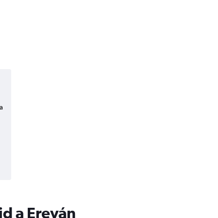
a
id a Ereván