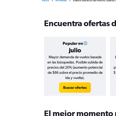
Inicio
Armenia
Vuelos baratos de Adolfo Suárez 
Encuentra ofertas 
Popular en
julio
Mayor demanda de vuelos basada
en las búsquedas. Posible subida de
precios del 20% (aumento potencial
p
de $86 sobre el precio promedio de
$
ida y vuelta).
Buscar ofertas
El mejor momento p