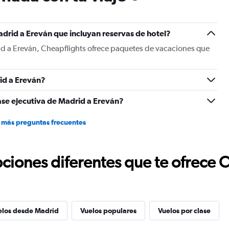
has
1
Y
drid a Ereván que incluyan reservas de hotel?
axis
displaying
id a Ereván, Cheapflights ofrece paquetes de vacaciones que
values.
Range:
0
id a Ereván?
to
600.
ase ejecutiva de Madrid a Ereván?
 más preguntas frecuentes
ciones diferentes que te ofrece 
elos desde Madrid
Vuelos populares
Vuelos por clase