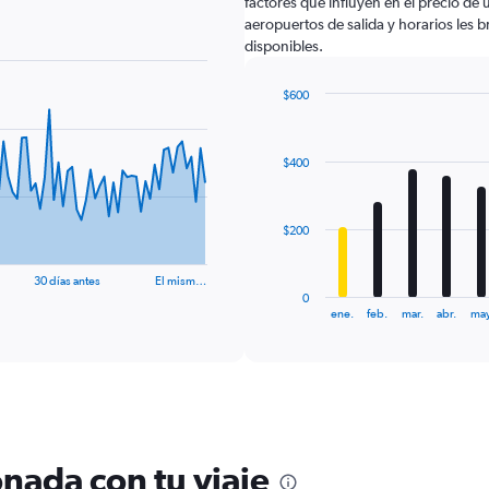
factores que influyen en el precio de
aeropuertos de salida y horarios les 
disponibles.
$600
Bar
Chart
graphic.
chart
with
$400
12
bars.
The
$200
chart
has
30 días antes
El mism…
1
0
X
End
ene.
feb.
mar.
abr.
may
of
axis
interactive
displaying
chart
categories.
Range:
12
categories.
The
nada con tu viaje
chart