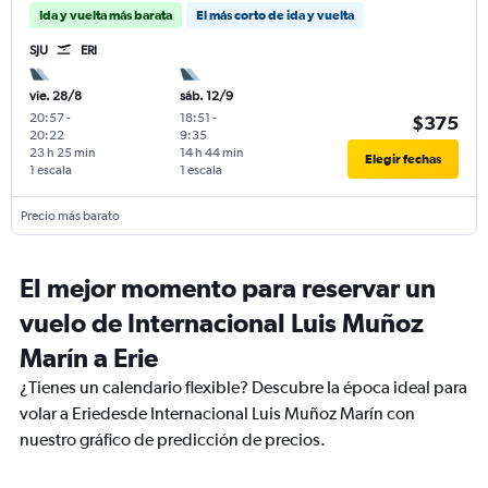
Ida y vuelta más barata
El más corto de ida y vuelta
SJU
ERI
vie. 28/8
sáb. 12/9
20:57
-
18:51
-
$375
20:22
9:35
23 h 25 min
14 h 44 min
Elegir fechas
1 escala
1 escala
Precio más barato
El mejor momento para reservar un
vuelo de Internacional Luis Muñoz
Marín a Erie
¿Tienes un calendario flexible? Descubre la época ideal para
volar a Eriedesde Internacional Luis Muñoz Marín con
nuestro gráfico de predicción de precios.