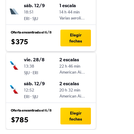
sáb. 12/9
1 escala
18:51
14 h 44 min
-
Varias aerolíneas
ERI
SJU
Oferta encontrada el 6/8
Elegir
$375
fechas
vie. 28/8
2 escalas
13:38
22 h 46 min
-
American Airlines
SJU
ERI
sáb. 12/9
2 escalas
12:52
20 h 32 min
-
American Airlines
ERI
SJU
Oferta encontrada el 6/8
Elegir
$785
fechas