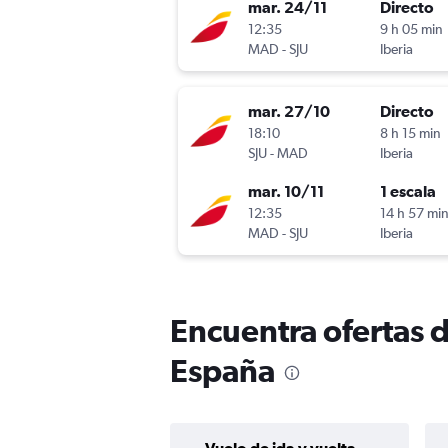
mar. 24/11
Directo
12:35
9 h 05 min
MAD
-
SJU
Iberia
mar. 27/10
Directo
18:10
8 h 15 min
SJU
-
MAD
Iberia
mar. 10/11
1 escala
12:35
14 h 57 mi
MAD
-
SJU
Iberia
Encuentra ofertas 
España