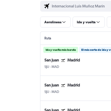
Aerolíneas
Ida y vuelta
Ruta
Ida y vuelta más barata
El más corto de ida y v
San Juan
Madrid
SJU
-
MAD
San Juan
Madrid
SJU
-
MAD
San Juan
Madrid