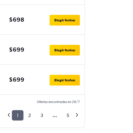
$698
Elegir fechas
$699
Elegir fechas
$699
Elegir fechas
Ofertas encontradas en 29/7
1
2
3
...
5