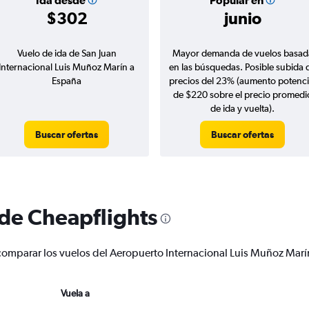
Ida desde
Popular en
$302
junio
Vuelo de ida de San Juan
Mayor demanda de vuelos basad
Internacional Luis Muñoz Marín a
en las búsquedas. Posible subida 
España
precios del 23% (aumento potenci
de $220 sobre el precio promedi
de ida y vuelta).
Buscar ofertas
Buscar ofertas
 de Cheapflights
 y comparar los vuelos del Aeropuerto Internacional Luis Muñoz Ma
Vuela a