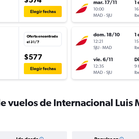
mar. 17/11
1 
10:00
16
Elegir fechas
MAD
-
SJU
Ib
dom. 18/10
1 
Oferta encontrada
12:21
15
el 31/7
SJU
-
MAD
Ib
$577
vie. 6/11
D
n
12:35
9 
Elegir fechas
MAD
-
SJU
Ib
de vuelos de Internacional Luis