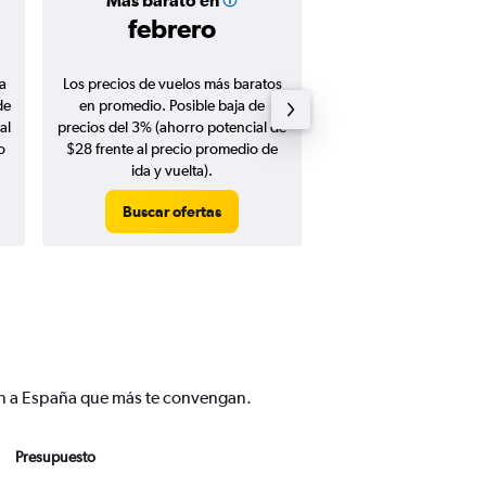
Más barato en
Precio prom
febrero
$765
a
Los precios de vuelos más baratos
Promedio de vuelos de 
de
en promedio. Posible baja de
en agosto 20
al
precios del 3% (ahorro potencial de
o
$28 frente al precio promedio de
ida y vuelta).
Buscar ofertas
Buscar ofert
rín a España que más te convengan.
Presupuesto