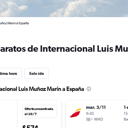
Muñoz Marín a España
baratos de Internacional Luis M
tima hora
Solo ida
nacional Luis Muñoz Marín a España
mar. 3/11
1 
Oferta encontrada
9:45
15
el 30/7
SJU
-
MAD
Ib
$574