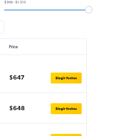
$306 - $1.513
Price
$647
Elegir fechas
$648
Elegir fechas