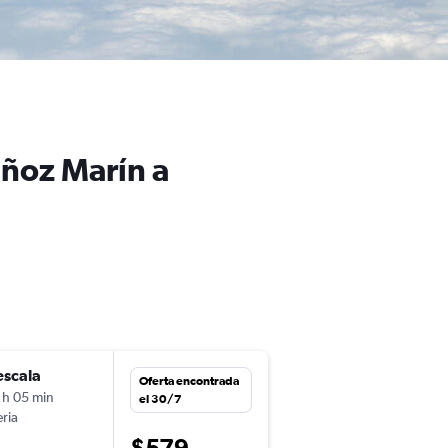
uñoz Marín a
escala
lun. 28/9
Oferta encontrada
 h 05 min
11:51
el 30/7
eria
SJU
-
MAD
$579