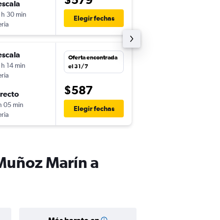
escala
vie. 6/11
 h 30 min
10:00
Elegir fechas
eria
MAD
-
SJU
escala
mié. 4/11
Oferta encontrada
 h 14 min
12:59
el 31/7
eria
SJU
-
BCN
$587
irecto
mié. 18/11
h 05 min
11:00
Elegir fechas
eria
BCN
-
SJU
 Muñoz Marín a