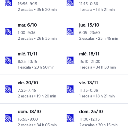
16:55
-
9:15
11:15
-
0:36
2 escalas
35 h 20 min
1 escala
18 h 21 min
mar. 6/10
jue. 15/10
1:00
-
9:35
6:05
-
23:50
2 escalas
26 h 35 min
2 escalas
23 h 45 min
mié. 11/11
mié. 18/11
8:25
-
13:15
15:10
-
21:00
1 escala
23 h 50 min
1 escala
34 h 50 min
vie. 30/10
vie. 13/11
7:25
-
7:45
11:15
-
0:36
2 escalas
19 h 20 min
1 escala
18 h 21 min
dom. 18/10
dom. 25/10
16:55
-
9:00
11:00
-
12:15
2 escalas
34 h 05 min
2 escalas
30 h 15 min