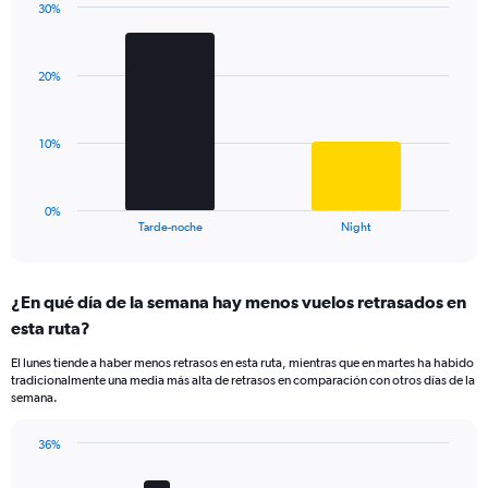
has
30%
Bar
1
Chart
graphic.
chart
Y
with
axis
20%
2
displaying
bars.
values.
Range:
The
10%
0
chart
to
has
75.
1
0%
X
End
Tarde-noche
Night
of
axis
interactive
displaying
chart
categories.
¿En qué día de la semana hay menos vuelos retrasados en
Range:
esta ruta?
2
categories.
El lunes tiende a haber menos retrasos en esta ruta, mientras que en martes ha habido
The
tradicionalmente una media más alta de retrasos en comparación con otros días de la
chart
semana.
has
1
36%
Y
Bar
Chart
axis
graphic.
chart