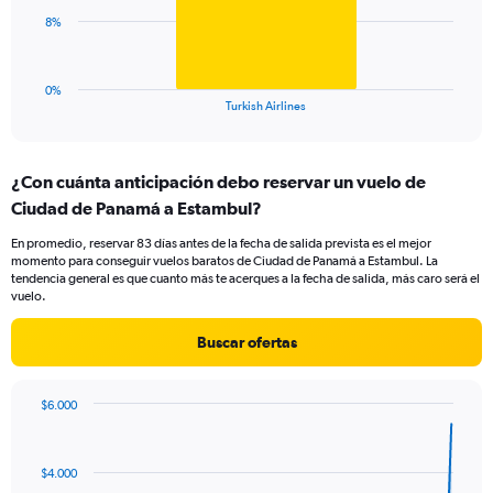
0
The
8%
to
chart
36.
has
1
0%
X
End
Turkish Airlines
of
axis
interactive
displaying
chart
categories.
¿Con cuánta anticipación debo reservar un vuelo de
Range:
Ciudad de Panamá a Estambul?
1
categories.
En promedio, reservar 83 días antes de la fecha de salida prevista es el mejor
The
momento para conseguir vuelos baratos de Ciudad de Panamá a Estambul. La
chart
tendencia general es que cuanto más te acerques a la fecha de salida, más caro será el
has
vuelo.
1
Y
Buscar ofertas
axis
displaying
values.
$6.000
Range:
Chart
Chart
0
graphic.
with
to
91
$4.000
data
24.