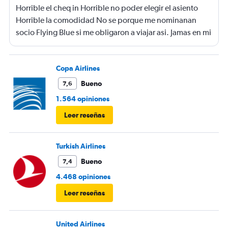
Horrible el cheq in Horrible no poder elegir el asiento
Horrible la comodidad No se porque me nominanan
socio Flying Blue si me obligaron a viajar asi. Jamas en mi
vida viaje tan mal
Copa Airlines
Bueno
7,6
1.564 opiniones
Leer reseñas
Turkish Airlines
Bueno
7,4
4.468 opiniones
Leer reseñas
United Airlines