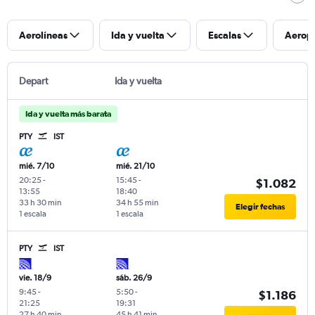
Aerolíneas
Ida y vuelta
Escalas
Aerop
Depart
Ida y vuelta
Ida y vuelta más barata
PTY
IST
mié. 7/10
mié. 21/10
20:25
-
15:45
-
$1.082
13:55
18:40
33 h 30 min
34 h 55 min
Elegir fechas
1 escala
1 escala
PTY
IST
vie. 18/9
sáb. 26/9
9:45
-
5:50
-
$1.186
21:25
19:31
27 h 40 min
45 h 41 min