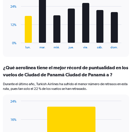
displaying
with
values.
24%
7
Range:
bars.
0
to
The
12%
30.
chart
has
1
0%
X
End
lun.
mar.
mié.
jue.
vie.
sáb.
dom.
of
axis
interactive
displaying
chart
categories.
¿Qué aerolínea tiene el mejor récord de puntualidad en los
Range:
vuelos de Ciudad de Panamá Ciudad de Panamá a ?
7
categories.
Durante el último año, Turkish Airlines ha sufrido el menor número de retrasos en esta
The
ruta, pues tan solo el 22 % de los vuelos se han retrasado.
chart
has
24%
1
Bar
Chart
Y
graphic.
chart
axis
with
displaying
16%
1
values.
bar.
Range: