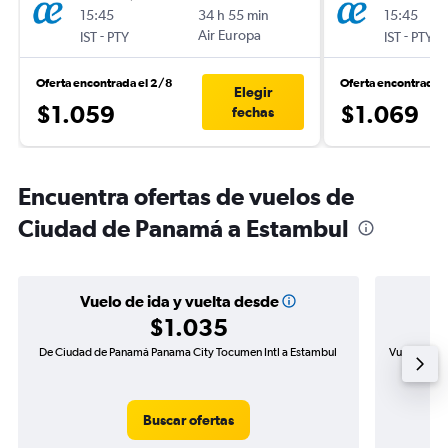
15:45
34 h 55 min
15:45
-
Air Europa
-
IST
PTY
IST
PTY
Oferta encontrada el 2/8
Oferta encontrada e
Elegir
$1.059
$1.069
fechas
Encuentra ofertas de vuelos de
Ciudad de Panamá a Estambul
Vuelo de ida y vuelta desde
$1.035
De Ciudad de Panamá Panama City Tocumen Intl a Estambul
Vuelo de id
Buscar ofertas