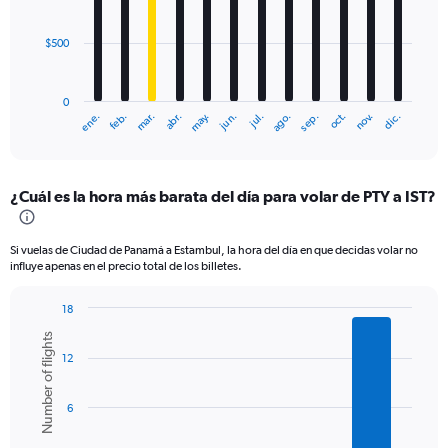
bars.
$500
The
chart
has
0
1
mar.
jun.
sep.
dic.
ene.
abr.
jul.
oct.
feb.
may.
ago.
nov.
X
End
of
axis
interactive
displaying
chart
categories.
¿Cuál es la hora más barata del día para volar de PTY a IST?
Range:
12
categories.
Si vuelas de Ciudad de Panamá a Estambul, la hora del día en que decidas volar no
The
influye apenas en el precio total de los billetes.
chart
has
18
1
Bar
Chart
Y
Number of flights
graphic.
chart
axis
12
with
displaying
6
values.
bars.
Range:
6
0
The