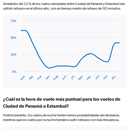
Alrededor del 22 % de los vuelos semanales entre Ciudad de Panamá y Estambul han
sufrido retrasos en el último año, con un tiempo medio de retraso de 163 minutos.
75%
Line
Chart
graphic.
chart
with
50%
14
data
points.
25%
The
chart
has
0%
mar.
jun.
sep.
dic.
ene.
abr.
jul.
oct.
feb.
may.
ago.
nov.
1
End
of
X
interactive
axis
chart
displaying
¿Cuál es la hora de vuelo más puntual para los vuelos de
categories.
Range:
Ciudad de Panamá a Estambul?
14
Históricamente, los vuelos de noche tienen menos probabilidades de retrasarse,
categories.
mientras que los vuelos por la noche tienden a sufrir retrasos con más frecuencia.
The
chart