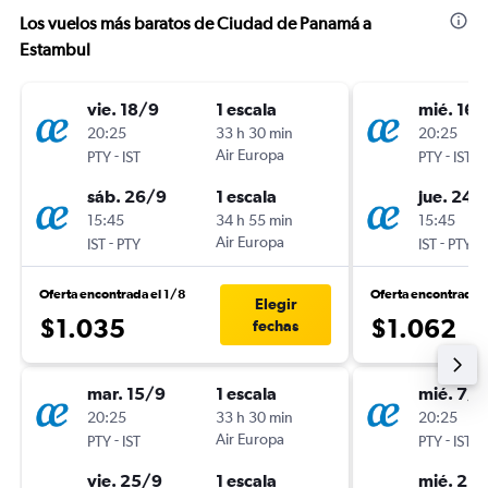
Los vuelos más baratos de Ciudad de Panamá a
Estambul
vie. 18/9
1 escala
mié. 16/
20:25
33 h 30 min
20:25
-
Air Europa
-
PTY
IST
PTY
IST
sáb. 26/9
1 escala
jue. 24/
15:45
34 h 55 min
15:45
-
Air Europa
-
IST
PTY
IST
PTY
Oferta encontrada el 1/8
Oferta encontrada e
Elegir
$1.035
$1.062
fechas
mar. 15/9
1 escala
mié. 7/1
20:25
33 h 30 min
20:25
-
Air Europa
-
PTY
IST
PTY
IST
vie. 25/9
1 escala
mié. 21/