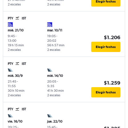
Elegir fechas
2 escalas
2 escalas
PTY
IST
mié. 21/10
mar. 10/11
9:45
-
19:05
-
$1.206
13:00
20:02
19 h 15 min
56 h 57 min
Elegir fechas
2 escalas
2 escalas
PTY
IST
mié. 30/9
mié. 14/10
21:45
-
20:05
-
$1.259
11:55
5:35
30 h 10 min
41 h 30 min
Elegir fechas
2 escalas
2 escalas
PTY
IST
vie. 16/10
jue. 22/10
20:25
-
15:45
-