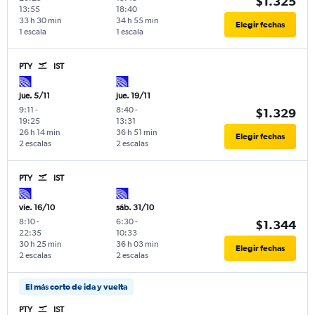
$1.325
13:55
18:40
33 h 30 min
34 h 55 min
Elegir fechas
1 escala
1 escala
PTY
IST
jue. 5/11
jue. 19/11
9:11
-
8:40
-
$1.329
19:25
13:31
26 h 14 min
36 h 51 min
Elegir fechas
2 escalas
2 escalas
PTY
IST
vie. 16/10
sáb. 31/10
8:10
-
6:30
-
$1.344
22:35
10:33
30 h 25 min
36 h 03 min
Elegir fechas
2 escalas
2 escalas
El más corto de ida y vuelta
PTY
IST