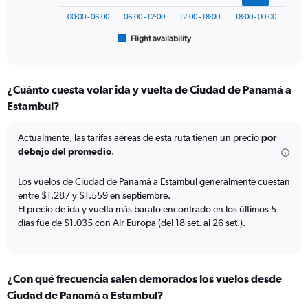
to
chart
1500.
has
00:00 - 06:00
06:00 - 12:00
12:00 - 18:00
18:00 - 00:00
1
Flight availability
X
End
of
axis
interactive
displaying
chart
categories.
¿Cuánto cuesta volar ida y vuelta de Ciudad de Panamá a
Range:
Estambul?
6
categories.
The
Actualmente, las tarifas aéreas de esta ruta tienen un precio
por
chart
debajo del promedio
.
has
1
Los vuelos de Ciudad de Panamá a Estambul generalmente cuestan
Y
entre $1.287 y $1.559 en septiembre.
axis
El precio de ida y vuelta más barato encontrado en los últimos 5
displaying
días fue de $1.035 con Air Europa (del 18 set. al 26 set.).
Number
of
flights.
Range:
0
¿Con qué frecuencia salen demorados los vuelos desde
to
Ciudad de Panamá a Estambul?
18.