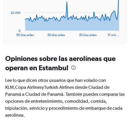
points.
The
$2.000
chart
has
1
0
X
End
90 días antes
60 días antes
30 días antes
El mis…
of
axis
interactive
displaying
chart
categories.
Range:
Opiniones sobre las aerolíneas que
91
operan en Estambul
categories.
The
chart
Lee lo que dicen otros usuarios que han volado con
has
KLM,Copa AirlinesyTurkish Airlines desde Ciudad de
1
Panamá a Ciudad de Panamá. También puedes comparar las
Y
axis
opciones de entretenimiento, comodidad, comida,
displaying
tripulación, servicio y procedimiento de embarque de cada
values.
aerolínea.
Range:
0
to