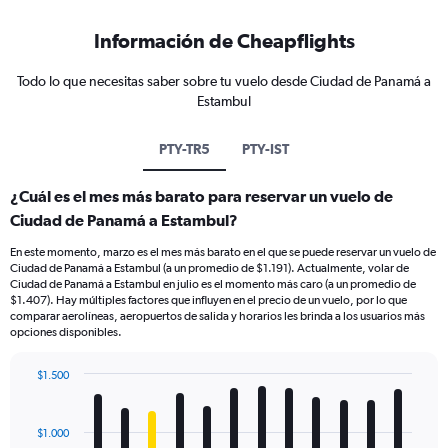
Información de Cheapflights
Todo lo que necesitas saber sobre tu vuelo desde Ciudad de Panamá a
Estambul
PTY-TR5
PTY-IST
¿Cuál es el mes más barato para reservar un vuelo de
Ciudad de Panamá a Estambul?
En este momento, marzo es el mes más barato en el que se puede reservar un vuelo de
Ciudad de Panamá a Estambul (a un promedio de $1.191). Actualmente, volar de
Ciudad de Panamá a Estambul en julio es el momento más caro (a un promedio de
$1.407). Hay múltiples factores que influyen en el precio de un vuelo, por lo que
comparar aerolíneas, aeropuertos de salida y horarios les brinda a los usuarios más
opciones disponibles.
$1.500
Bar
Chart
graphic.
chart
with
$1.000
12