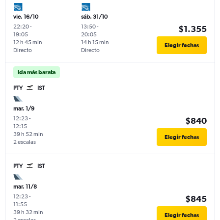
vie. 16/10
sáb. 31/10
22:20
-
13:50
-
$1.355
19:05
20:05
12 h 45 min
14 h 15 min
Elegir fechas
Directo
Directo
Ida más barata
PTY
IST
mar. 1/9
12:23
-
$840
12:15
39 h 52 min
Elegir fechas
2 escalas
PTY
IST
mar. 11/8
12:23
-
$845
11:55
39 h 32 min
Elegir fechas