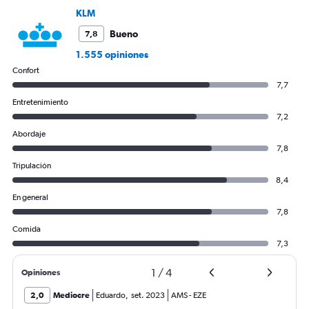
6000.
KLM
Bueno
7,8
1.555 opiniones
Confort
7,7
Entretenimiento
7,2
Abordaje
7,8
Tripulación
8,4
En general
7,8
Comida
7,3
1
/
4
Opiniones
2,0
Mediocre
Eduardo
,
set. 2023
AMS
-
EZE