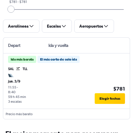
$781 - $781
Aerolíneas
Escalas
Aeropuertos
Depart
Ida y vuelta
Ida más barata
El más corto de solo ida
SAL
TLL
jue. 3/9
11:55
-
$781
8:40
59 h 45 min
Elegir fechas
3 escalas
Precio más barato