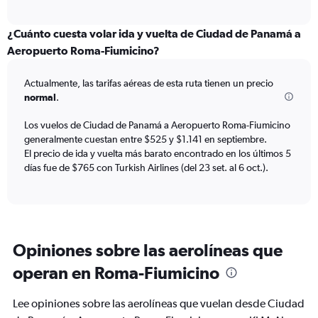
axis
interactive
displaying
chart
categories.
¿Cuánto cuesta volar ida y vuelta de Ciudad de Panamá a
Range:
Aeropuerto Roma-Fiumicino?
12
categories.
Actualmente, las tarifas aéreas de esta ruta tienen un precio
The
normal
.
chart
has
Los vuelos de Ciudad de Panamá a Aeropuerto Roma-Fiumicino
1
generalmente cuestan entre $525 y $1.141 en septiembre.
Y
axis
El precio de ida y vuelta más barato encontrado en los últimos 5
displaying
días fue de $765 con Turkish Airlines (del 23 set. al 6 oct.).
values.
Range:
0
to
1200.
Opiniones sobre las aerolíneas que
operan en Roma-Fiumicino
Lee opiniones sobre las aerolíneas que vuelan desde Ciudad