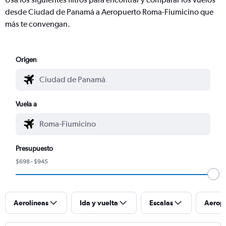
desde Ciudad de Panamá a Aeropuerto Roma-Fiumicino que
más te convengan.
Origen
Vuela a
Presupuesto
$698 - $945
Aerolíneas
Ida y vuelta
Escalas
Aerop