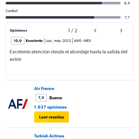
8,4
Confort
7,7
1
/
2
Opiniones
10,0
Excelente
Luis
,
may. 2023
AMS
-
MEX
Excelente atención desde el abordaje hasta la salida del
avión
Air France
Bueno
7,5
1.637 opiniones
Leer reseñas
Turkish Airlines