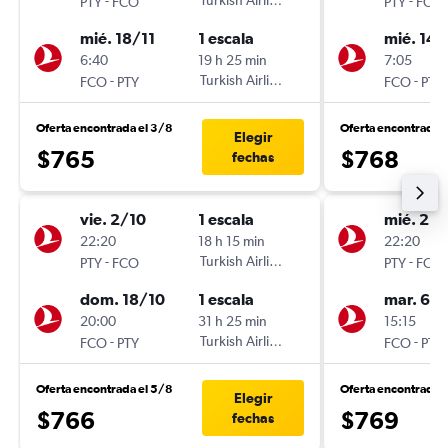
-
Turkish Airlines
-
PTY
FCO
PTY
FCO
mié. 18/11
1 escala
mié. 14/
6:40
19 h 25 min
7:05
-
Turkish Airlines
-
FCO
PTY
FCO
PTY
Oferta encontrada el 3/8
Oferta encontrada e
Elegir
$765
$768
fechas
vie. 2/10
1 escala
mié. 23
22:20
18 h 15 min
22:20
-
Turkish Airlines
-
PTY
FCO
PTY
FCO
dom. 18/10
1 escala
mar. 6/1
20:00
31 h 25 min
15:15
-
Turkish Airlines
-
FCO
PTY
FCO
PTY
Oferta encontrada el 5/8
Oferta encontrada 
Elegir
$766
$769
fechas