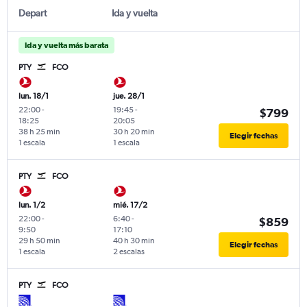
Depart
Ida y vuelta
Ida y vuelta más barata
PTY
FCO
lun. 18/1
jue. 28/1
22:00
-
19:45
-
$799
18:25
20:05
38 h 25 min
30 h 20 min
Elegir fechas
1 escala
1 escala
PTY
FCO
lun. 1/2
mié. 17/2
22:00
-
6:40
-
$859
9:50
17:10
29 h 50 min
40 h 30 min
Elegir fechas
1 escala
2 escalas
PTY
FCO