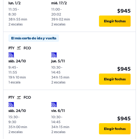
lun. 1/2
mié. 17/2
11:35
-
11:00
-
$945
8:30
20:02
38 h 55 min
39 h 02 min
Elegir fechas
2 escalas
2 escalas
El más corto de ida y vuelta
PTY
FCO
sáb. 24/10
jue. 5/11
9:45
-
10:30
-
$945
11:55
14:45
19 h 10 min
34 h 15 min
Elegir fechas
1 escala
2 escalas
PTY
FCO
sáb. 24/10
vie. 6/11
15:30
-
10:30
-
$945
9:30
14:45
35 h 00 min
34 h 15 min
Elegir fechas
2 escalas
2 escalas