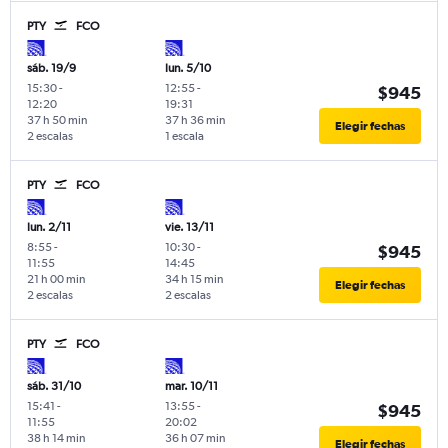
PTY
FCO
sáb. 19/9
lun. 5/10
15:30
-
12:55
-
$945
12:20
19:31
37 h 50 min
37 h 36 min
Elegir fechas
2 escalas
1 escala
PTY
FCO
lun. 2/11
vie. 13/11
8:55
-
10:30
-
$945
11:55
14:45
21 h 00 min
34 h 15 min
Elegir fechas
2 escalas
2 escalas
PTY
FCO
sáb. 31/10
mar. 10/11
15:41
-
13:55
-
$945
11:55
20:02
38 h 14 min
36 h 07 min
Elegir fechas