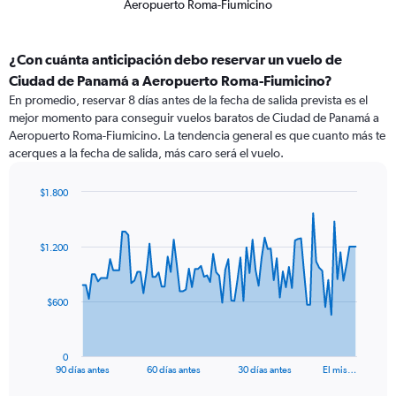
Aeropuerto Roma-Fiumicino
¿Con cuánta anticipación debo reservar un vuelo de
Ciudad de Panamá a Aeropuerto Roma-Fiumicino?
En promedio, reservar 8 días antes de la fecha de salida prevista es el
mejor momento para conseguir vuelos baratos de Ciudad de Panamá a
Aeropuerto Roma-Fiumicino. La tendencia general es que cuanto más te
acerques a la fecha de salida, más caro será el vuelo.
$1.800
Chart
Chart
graphic.
with
91
$1.200
data
points.
The
$600
chart
has
1
0
X
End
90 días antes
60 días antes
30 días antes
El mis…
of
axis
interactive