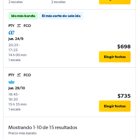
2 escalas
2 escalas
Ida más barata
El más corto de solo ida
PTY
FCO
jue. 24/9
20:25
-
$698
17:25
14 h 00 min
Elegir fechas
1 escala
PTY
FCO
jue. 29/10
18:45
-
$735
16:20
15 h 35 min
Elegir fechas
1 escala
Mostrando 1-10 de 15 resultados
Precio más barato