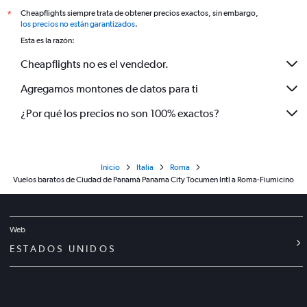
Cheapflights siempre trata de obtener precios exactos, sin embargo,
*
los precios no están garantizados
.
Esta es la razón:
Cheapflights no es el vendedor.
Agregamos montones de datos para ti
¿Por qué los precios no son 100% exactos?
Inicio
Italia
Roma
Vuelos baratos de Ciudad de Panamá Panama City Tocumen Intl a Roma-Fiumicino
Web
ESTADOS UNIDOS