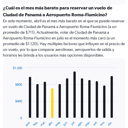
displaying
chart
categories.
¿Cuál es el mes más barato para reservar un vuelo de
Range:
Ciudad de Panamá a Aeropuerto Roma-Fiumicino?
91
En este momento, abril es el mes más barato en el que se puede reservar
categories.
un vuelo de Ciudad de Panamá a Aeropuerto Roma-Fiumicino (a un
The
promedio de $711). Actualmente, volar de Ciudad de Panamá a
chart
Aeropuerto Roma-Fiumicino en julio es el momento más caro (a un
has
promedio de $1.120). Hay múltiples factores que influyen en el precio de
1
un vuelo, por lo que comparar aerolíneas, aeropuertos de salida y
Y
horarios les brinda a los usuarios más opciones disponibles.
axis
displaying
values.
$1.200
Range:
Bar
Chart
0
graphic.
chart
with
to
$800
12
1800.
bars.
$400
The
chart
has
0
1
ene.
feb.
mar.
abr.
may.
jun.
jul.
ago.
sep.
oct.
nov.
dic.
X
End
of