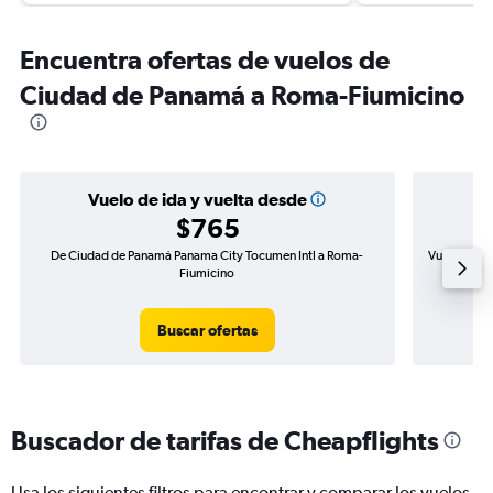
Encuentra ofertas de vuelos de
Ciudad de Panamá a Roma-Fiumicino
Vuelo de ida y vuelta desde
$765
De Ciudad de Panamá Panama City Tocumen Intl a Roma-
Vuelo de id
Fiumicino
Buscar ofertas
Buscador de tarifas de Cheapflights
Usa los siguientes filtros para encontrar y comparar los vuelos