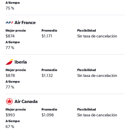
A tiempo
75 %
Air France
Mejor precio
Promedio
Flexibilidad
$874
$1.171
Sin tasa de cancelación
A tiempo
77 %
Iberia
Mejor precio
Promedio
Flexibilidad
$878
$1.132
Sin tasa de cancelación
A tiempo
77 %
Air Canada
Mejor precio
Promedio
Flexibilidad
$993
$1.098
Sin tasa de cancelación
A tiempo
67 %