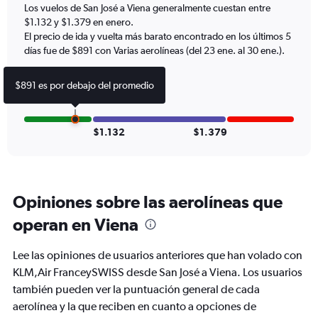
chart
Los vuelos de San José a Viena generalmente cuestan entre
has
$1.132 y $1.379 en enero.
1
El precio de ida y vuelta más barato encontrado en los últimos 5
Y
días fue de $891 con Varias aerolíneas (del 23 ene. al 30 ene.).
axis
displaying
values.
$891 es por debajo del promedio
Range:
0
to
$1.132
$1.379
1500.
Opiniones sobre las aerolíneas que
operan en Viena
Lee las opiniones de usuarios anteriores que han volado con
KLM,Air FranceySWISS desde San José a Viena. Los usuarios
también pueden ver la puntuación general de cada
aerolínea y la que reciben en cuanto a opciones de