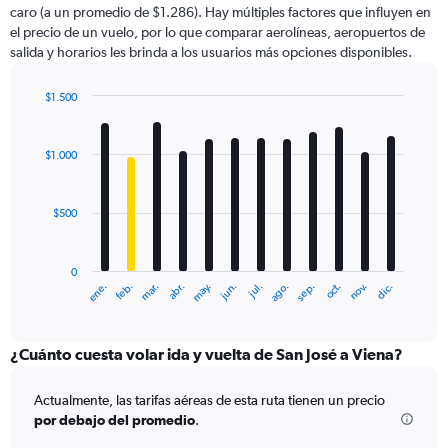
chart
caro (a un promedio de $1.286). Hay múltiples factores que influyen en
has
el precio de un vuelo, por lo que comparar aerolíneas, aeropuertos de
1
salida y horarios les brinda a los usuarios más opciones disponibles.
Y
axis
displaying
$1.500
values.
Bar
Chart
Range:
graphic.
chart
with
0
$1.000
12
to
bars.
2400.
$500
The
chart
has
0
1
ene.
feb.
mar.
abr.
may.
jun.
jul.
ago.
sep.
oct.
nov.
dic.
X
End
of
axis
interactive
displaying
chart
categories.
¿Cuánto cuesta volar ida y vuelta de San José a Viena?
Range:
12
Actualmente, las tarifas aéreas de esta ruta tienen un precio
categories.
por debajo del promedio
.
The