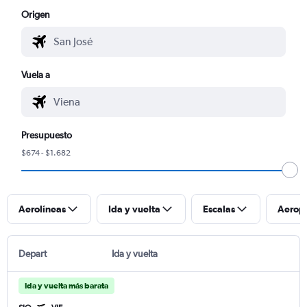
Origen
Vuela a
Presupuesto
$674 - $1.682
Aerolíneas
Ida y vuelta
Escalas
Aerop
Depart
Ida y vuelta
Ida y vuelta más barata