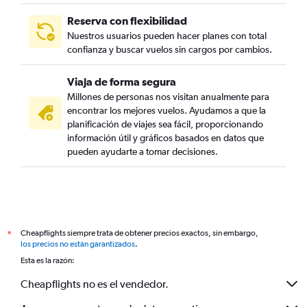
Reserva con flexibilidad
Nuestros usuarios pueden hacer planes con total
confianza y buscar vuelos sin cargos por cambios.
Viaja de forma segura
Millones de personas nos visitan anualmente para
encontrar los mejores vuelos. Ayudamos a que la
planificación de viajes sea fácil, proporcionando
información útil y gráficos basados en datos que
pueden ayudarte a tomar decisiones.
Cheapflights siempre trata de obtener precios exactos, sin embargo,
*
los precios no están garantizados
.
Esta es la razón:
Cheapflights no es el vendedor.