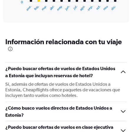
0
1
ene.
feb.
mar.
abr.
may.
jun.
jul.
ago.
sep.
oct.
nov.
dic.
X
End
of
axis
interactive
displaying
chart
categories.
Range:
12
Información relacionada con tu viaje
categories.
The
chart
has
1
¿Puedo buscar ofertas de vuelos de Estados Unidos
Y
a Estonia que incluyan reservas de hotel?
axis
displaying
Sí, además de ofertas de vuelos de Estados Unidos a
values.
Estonia, Cheapflights ofrece paquetes de vacaciones que
Range:
incluyen tanto vuelos como hoteles.
0
to
¿Cómo busco vuelos directos de Estados Unidos a
1200.
Estonia?
¿Puedo buscar ofertas de vuelos en clase ejecutiva