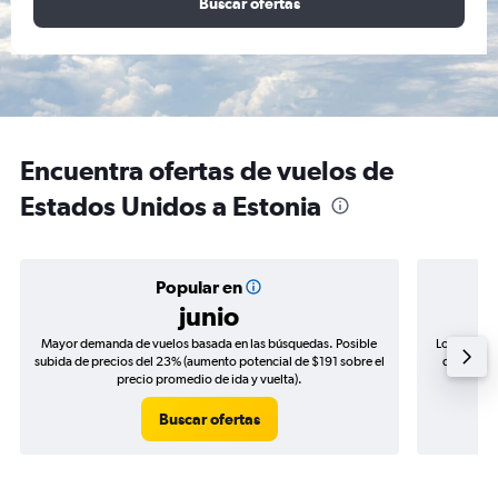
Buscar ofertas
Encuentra ofertas de vuelos de
Estados Unidos a Estonia
Popular en
junio
Mayor demanda de vuelos basada en las búsquedas. Posible
Los precio
subida de precios del 23% (aumento potencial de $191 sobre el
de precios
precio promedio de ida y vuelta).
Buscar ofertas