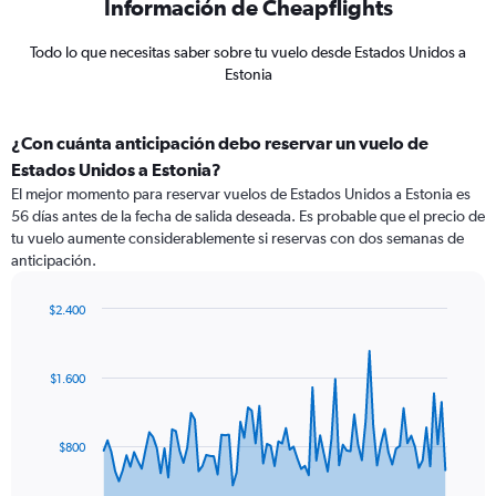
Información de Cheapflights
Todo lo que necesitas saber sobre tu vuelo desde Estados Unidos a
Estonia
¿Con cuánta anticipación debo reservar un vuelo de
Estados Unidos a Estonia?
El mejor momento para reservar vuelos de Estados Unidos a Estonia es
56 días antes de la fecha de salida deseada. Es probable que el precio de
tu vuelo aumente considerablemente si reservas con dos semanas de
anticipación.
$2.400
Chart
Chart
graphic.
with
91
$1.600
data
points.
The
$800
chart
has