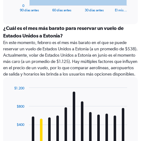
1
0
X
End
90 días antes
60 días antes
30 días antes
El mis…
of
axis
interactive
displaying
chart
categories.
¿Cuál es el mes más barato para reservar un vuelo de
Range:
Estados Unidos a Estonia?
91
En este momento, febrero es el mes más barato en el que se puede
categories.
reservar un vuelo de Estados Unidos a Estonia (a un promedio de $538).
The
Actualmente, volar de Estados Unidos a Estonia en junio es el momento
chart
más caro (a un promedio de $1.125). Hay múltiples factores que influyen
has
en el precio de un vuelo, por lo que comparar aerolíneas, aeropuertos
1
de salida y horarios les brinda a los usuarios más opciones disponibles.
Y
axis
displaying
$1.200
values.
Bar
Chart
Range:
graphic.
chart
with
0
$800
12
to
bars.
2400.
$400
The
chart
has