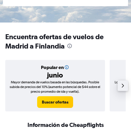
Encuentra ofertas de vuelos de
Madrid a Finlandia
Popular en
junio
Mayor demanda de vuelos basada en las búsquedas. Posible
Los precio
subida de precios del 10% (aumento potencial de $44 sobre el
de precio
precio promedio de ida y vuelta).
Buscar ofertas
Información de Cheapflights