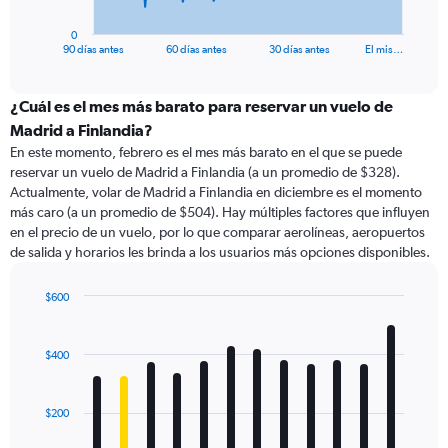
has
1
0
X
End
90 días antes
60 días antes
30 días antes
El mis…
of
axis
interactive
displaying
chart
categories.
¿Cuál es el mes más barato para reservar un vuelo de
Range:
Madrid a Finlandia?
91
En este momento, febrero es el mes más barato en el que se puede
categories.
reservar un vuelo de Madrid a Finlandia (a un promedio de $328).
The
Actualmente, volar de Madrid a Finlandia en diciembre es el momento
chart
más caro (a un promedio de $504). Hay múltiples factores que influyen
has
en el precio de un vuelo, por lo que comparar aerolíneas, aeropuertos
1
de salida y horarios les brinda a los usuarios más opciones disponibles.
Y
axis
displaying
$600
values.
Bar
Chart
Range:
graphic.
chart
with
0
$400
12
to
bars.
1200.
$200
The
chart