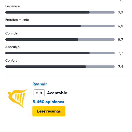
En general
7,7
Entretenimiento
6,9
Comida
6,7
Abordaje
7,7
Confort
7,4
Ryanair
Aceptable
6,9
5.460 opiniones
Leer reseñas