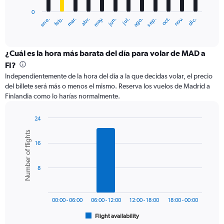
has
0
1
ene.
abr.
jul.
oct.
mar.
jun.
sep.
dic.
feb.
may.
ago.
nov.
X
End
of
axis
interactive
displaying
chart
categories.
¿Cuál es la hora más barata del día para volar de MAD a
Range:
FI?
12
Independientemente de la hora del día a la que decidas volar, el precio
categories.
del billete será más o menos el mismo. Reserva los vuelos de Madrid a
The
Finlandia como lo harías normalmente.
chart
has
1
24
Y
Bar
Chart
Number of flights
graphic.
chart
axis
16
with
displaying
6
values.
bars.
Range:
8
0
The
to
chart
600.
has
00:00 - 06:00
06:00 - 12:00
12:00 - 18:00
18:00 - 00:00
1
Flight availability
X
End
of