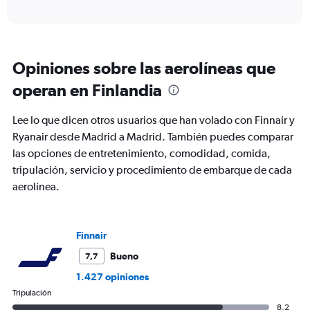
axis
interactive
displaying
chart
categories.
Range:
6
Opiniones sobre las aerolíneas que
categories.
The
operan en Finlandia
chart
has
Lee lo que dicen otros usuarios que han volado con Finnair y
1
Y
Ryanair desde Madrid a Madrid. También puedes comparar
axis
las opciones de entretenimiento, comodidad, comida,
displaying
tripulación, servicio y procedimiento de embarque de cada
Number
aerolínea.
of
flights.
Range:
0
Finnair
to
24.
Bueno
7,7
1.427 opiniones
Tripulación
8,2