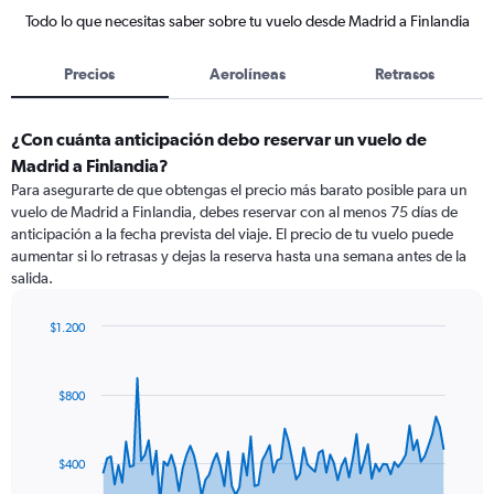
Todo lo que necesitas saber sobre tu vuelo desde Madrid a Finlandia
Precios
Aerolíneas
Retrasos
¿Con cuánta anticipación debo reservar un vuelo de
Madrid a Finlandia?
Para asegurarte de que obtengas el precio más barato posible para un
vuelo de Madrid a Finlandia, debes reservar con al menos 75 días de
anticipación a la fecha prevista del viaje. El precio de tu vuelo puede
aumentar si lo retrasas y dejas la reserva hasta una semana antes de la
salida.
$1.200
Chart
Chart
graphic.
with
91
$800
data
points.
The
$400
chart